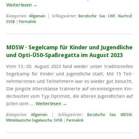
Weiterlesen
→
Kategorien:
Allgemein
| Schlagwörter:
Berzdorfer See
,
LWF
,
Nachruf
,
SVSB
|
Permalink
MDSW · Segelcamp für Kinder und Jugendliche
und Opti-Ü50-Spaßregatta im August 2023
Vom 13.-20. Au­gust 2023 fand wie­der un­ser tra­di­tio­nel­les
Se­gel­camp für Kin­der und Ju­gend­li­che statt. Mit 15 Teil­
neh­me­rin­nen und Teil­neh­mern war es wie­der gut be­sucht.
Die jüngs­te Al­ters­klas­se trai­nier­te auf ver­eins­ei­ge­nen Kin­
der­boo­ten vom Typ Op­ti­mist, die äl­te­ren Ju­gend­li­chen auf
Jol­len vom …
Weiterlesen
→
Kategorien:
Allgemein
| Schlagwörter:
Berzdorfer See
,
MDSW
,
Mitteldeutsche Segelwoche
,
SVSB
|
Permalink