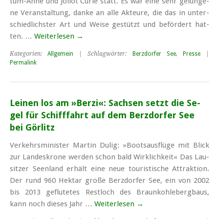
tum-An­ne und Jo­li­ot Cu­rie statt. Es war ei­ne sehr ge­lun­ge­
ne Ver­an­stal­tung, dan­ke an al­le Ak­teu­re, die das in un­ter­
schied­lichs­ter Art und Wei­se ge­stützt und be­för­dert hat­
ten. …
Weiterlesen
→
Kategorien:
Allgemein
| Schlagwörter:
Berzdorfer See
,
Presse
|
Permalink
Lei­nen los am »Ber­zi«: Sach­sen setzt die Se­
gel für Schiff­fahrt auf dem Berz­dor­fer See
bei Gör­litz
Ver­kehrs­mi­nis­ter Mar­tin Du­lig: »Boots­aus­flü­ge mit Blick
zur Lan­des­kro­ne wer­den schon bald Wirk­lich­keit« Das Lau­
sit­zer Se­en­land er­hält ei­ne neue tou­ris­ti­sche At­trak­ti­on.
Der rund 960 Hekt­ar gro­ße Berz­dor­fer See, ein von 2002
bis 2013 ge­flu­te­tes Rest­loch des Braun­koh­le­berg­baus,
kann noch die­ses Jahr …
Weiterlesen
→