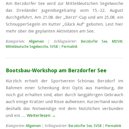
Am Berzdorfer See wird zur Mittel­deutschen Segel­woche
das Drei­länder Jugend­segel­camp vom 15.-22. August
durch­gef­ührt. Am 21.08. der „Berzi“-Cup und am 25.08. ein
Schnupper­Segeln im Kutter „Glück Auf“ geboten. Lest hier
mehr über die geplanten Aktivitäten am See.
Kategorien:
Allgemein
| Schlagwörter:
Berzdorfer See
,
MDSW
,
Mitteldeutsche Segelwoche
,
SVSB
|
Permalink
Bootsbau-Workshop am Berzdorfer See
Kürzlich erhielt der Sportverein Schönau Berzdorf im
Rahmen einer Schenkung drei Optis aus Hamburg, die
noch gut erhalten sind, aber durch lang­jährigen Ge­brauch
auch einige Kratzer und Risse auf­weisen. Kurzer­hand wurde
des­halb das Not­wen­dige mit dem Nütz­lichen ver­bunden
und ein …
Weiterlesen
→
Kategorien:
Allgemein
| Schlagwörter:
Berzdorfer See
,
SVSB
|
Permalink