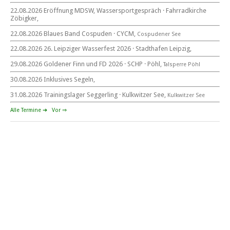
beim CYCM
22.08.2026 Eröffnung MDSW, Wassersportgespräch · Fahrradkirche
für alle Segler am See
Zöbigker,
Mitteldeutsche Segelwoche
22. – 30. August 2026 in Sachsen · Thüringen · Sachsen Anhalt
22.08.2026 Blaues Band Cospuden · CYCM,
Cospudener See
22.08.2026 26. Leipziger Wasserfest 2026 · Stadthafen Leipzig,
29.08.2026 Goldener Finn und FD 2026 · SCHP · Pöhl,
Talsperre Pöhl
30.08.2026 Inklusives Segeln,
Goldener Finn und FD 2026
29. – 30. August 2026
31.08.2026 Trainingslager Seggerling · Kulkwitzer See,
Kulkwitzer See
beim SCHP auf der Talsperre Pöhl
Alle Termine ➔
Vor ⇒
53. EXPOVITA Regatta •
5. – 6.9.2026
Kulkwitzer See bei Leipzig
German Open Seggerling.
Opti, O\'pen SkiFF, 29er, 420er, Yardstick Jollen
Langstreckenregatta & Blaues Band
der Talsperre Pöhl vom
12. – 13. September 2026 beim Segelverein Pöhl „Helmsgrüner