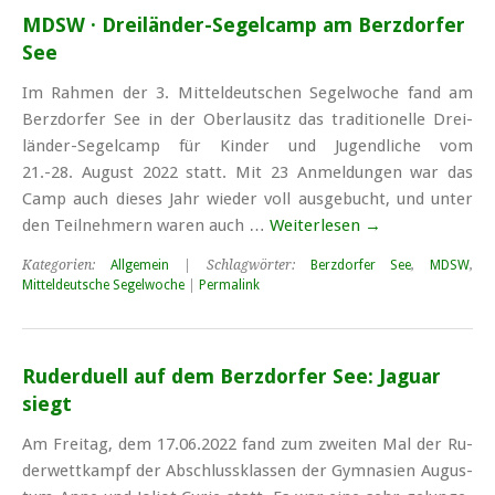
MDSW · Dreiländer-Segelcamp am Berzdorfer
See
Im Rahmen der 3. Mittel­deutschen Segel­woche fand am
Berz­dorfer See in der Ober­lausitz das tradi­tio­nelle Drei­
länder-Segel­camp für Kinder und Jugend­liche vom
21.-28. August 2022 statt. Mit 23 Anmel­dungen war das
Camp auch dieses Jahr wieder voll aus­ge­bucht, und unter
den Teil­nehmern waren auch …
Weiterlesen
→
Kategorien:
Allgemein
| Schlagwörter:
Berzdorfer See
,
MDSW
,
Mitteldeutsche Segelwoche
|
Permalink
Ruderduell auf dem Berzdorfer See: Jaguar
siegt
Am Frei­tag, dem 17.06.2022 fand zum zwei­ten Mal der Ru­
der­wett­kampf der Ab­schluss­klas­sen der Gym­na­si­en Au­gus­