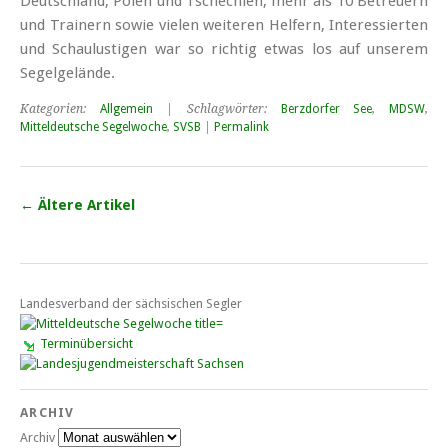
Deutsch­land, Polen und Tschechien, mehr als 10 Be­treuern
und Trainern sowie vielen weiteren Helfern, Interess­ierten
und Schau­lustigen war so richtig etwas los auf unserem
Segel­gelände.
Kategorien:
Allgemein
| Schlagwörter:
Berzdorfer See
,
MDSW
,
Mitteldeutsche Segelwoche
,
SVSB
|
Permalink
←
Ältere Artikel
Landesverband der sächsischen Segler
Terminübersicht
ARCHIV
Archiv