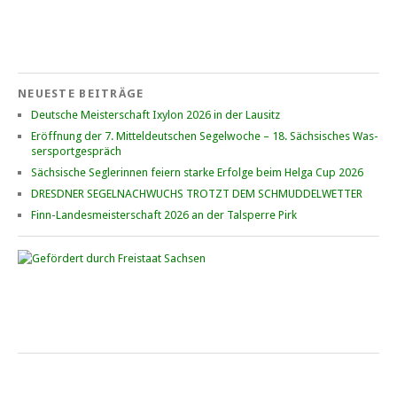
Bucht“
Mitteldeutsche Jugendmeisterschaft
12. – 13. September 2026 für Opti A+B, O\'pen Skiff, 29er, 420er,
NEUESTE BEITRÄGE
Europe, ILCA • Goitzsche See beim YCB
Deutsche Meisterschaft Ixylon 2026 in der Lausitz
Er­öff­nung der 7. Mit­tel­deut­schen Se­gel­wo­che – 18. Säch­si­sches Was­
ser­sport­ge­spräch
„Goldener Geier“ • 6. – 7. Juni 2026
Sächsische Seglerinnen feiern starke Erfolge beim Helga Cup 2026
Kinder- und Jugend­regatta beim 1. WSVLS Lausitzer Seenland auf
DRESDNER SEGELNACHWUCHS TROTZT DEM SCHMUDDELWETTER
dem Geierswalder See
Finn-Landesmeisterschaft 2026 an der Talsperre Pirk
Saisonfinale Cospuden • Ixylon und FD
10. – 11. Oktober 2026 beim CYCM
Schluchtenpreis der O-Jollen