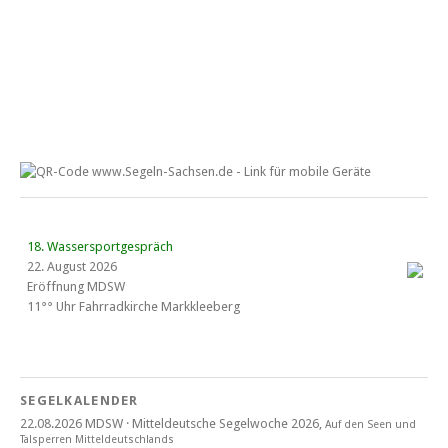
18. Wassersportgespräch
22. August 2026
Eröffnung MDSW
11°° Uhr Fahrrad­kirche Markkleeberg
Blaues Band Cospudener See
SEGELKALENDER
22.08.2026 MDSW · Mitteldeutsche Segelwoche 2026,
Auf den Seen und
22. August 2026
Tal­sperren Mittel­deut­sch­lands