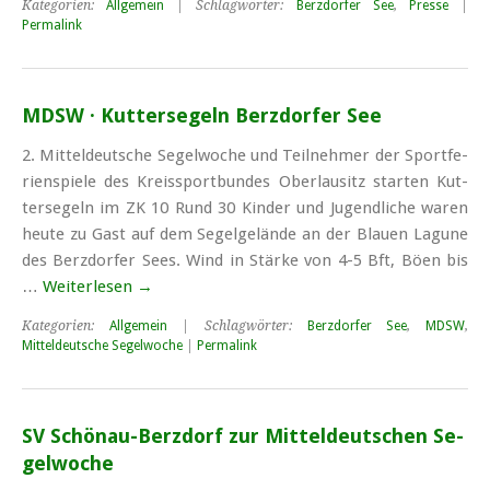
Kategorien:
Allgemein
| Schlagwörter:
Berzdorfer See
,
Presse
|
Permalink
MDSW · Kuttersegeln Berzdorfer See
2. Mit­tel­deut­sche Se­gel­wo­che und Teil­neh­mer der Sport­fe­
ri­en­spie­le des Kreis­sport­bun­des Ober­lau­sitz star­ten Kut­
ter­se­geln im ZK 10 Rund 30 Kin­der und Ju­gend­li­che wa­ren
heu­te zu Gast auf dem Se­gel­ge­län­de an der Blau­en La­gu­ne
des Berz­dor­fer Sees. Wind in Stär­ke von 4-5 Bft, Bö­en bis
…
Weiterlesen
→
Kategorien:
Allgemein
| Schlagwörter:
Berzdorfer See
,
MDSW
,
Mitteldeutsche Segelwoche
|
Permalink
SV Schö­nau-Berz­dorf zur Mit­tel­deut­schen Se­
gel­wo­che