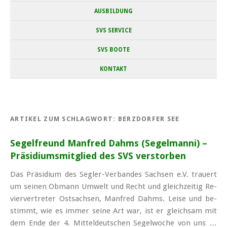
AUSBILDUNG
SVS SERVICE
SVS BOOTE
KONTAKT
ARTIKEL ZUM SCHLAGWORT:
BERZDORFER SEE
Segelfreund Manfred Dahms (Segelmanni) –
Präsidiums­­mitglied des SVS verstorben
Das Prä­si­di­um des Seg­ler-Ver­ban­des Sach­sen e.V. trau­ert
um sei­nen Ob­mann Um­welt und Recht und gleich­zei­tig Re­
vier­ver­tre­ter Ost­sach­sen, Man­fred Dahms. Lei­se und be­
stimmt, wie es im­mer sei­ne Art war, ist er gleich­sam mit
dem En­de der 4. Mittel­deutschen Segel­woche von uns …