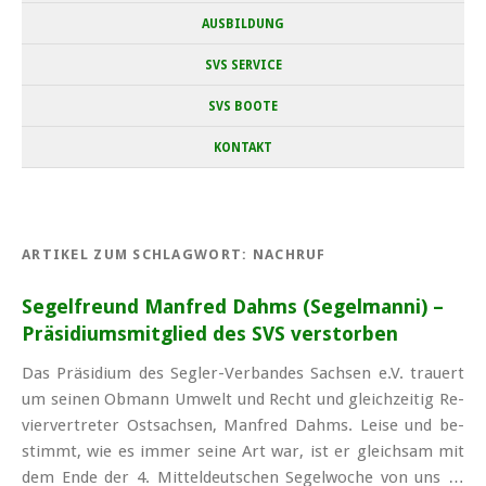
AUSBILDUNG
SVS SERVICE
SVS BOOTE
KONTAKT
ARTIKEL ZUM SCHLAGWORT:
NACHRUF
Segelfreund Manfred Dahms (Segelmanni) –
Präsidiums­­mitglied des SVS verstorben
Das Prä­si­di­um des Seg­ler-Ver­ban­des Sach­sen e.V. trau­ert
um sei­nen Ob­mann Um­welt und Recht und gleich­zei­tig Re­
vier­ver­tre­ter Ost­sach­sen, Man­fred Dahms. Lei­se und be­
stimmt, wie es im­mer sei­ne Art war, ist er gleich­sam mit
dem En­de der 4. Mittel­deutschen Segel­woche von uns …