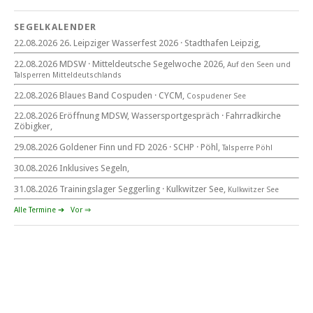
Blaues Band Cospudener See
SEGELKALENDER
22.08.2026 26. Leipziger Wasserfest 2026 · Stadthafen Leipzig,
22. August 2026
22.08.2026 MDSW · Mitteldeutsche Segelwoche 2026,
Auf den Seen und
beim CYCM
Tal­sperren Mittel­deut­sch­lands
für alle Segler am See
Mitteldeutsche Segelwoche
22.08.2026 Blaues Band Cospuden · CYCM,
Cospudener See
22. – 30. August 2026 in Sachsen · Thüringen · Sachsen Anhalt
22.08.2026 Eröffnung MDSW, Wassersportgespräch · Fahrradkirche
Zöbigker,
29.08.2026 Goldener Finn und FD 2026 · SCHP · Pöhl,
Talsperre Pöhl
30.08.2026 Inklusives Segeln,
Goldener Finn und FD 2026
29. – 30. August 2026
31.08.2026 Trainingslager Seggerling · Kulkwitzer See,
Kulkwitzer See
beim SCHP auf der Talsperre Pöhl
Alle Termine ➔
Vor ⇒
53. EXPOVITA Regatta •
5. – 6.9.2026
Kulkwitzer See bei Leipzig
German Open Seggerling.
Opti, O\'pen SkiFF, 29er, 420er, Yardstick Jollen