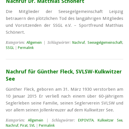
Nachruf Dr. Matthias Schönert
Die Mitglieder der Seesegelgemeinschaft Leipzig
betrauern den plötzlichen Tod des langjährigen Mitgliedes
und Vorsitzenden der SSGL e.V. – Sportfreund Matthias
Schönert.
Kategorien:
Allgemein
| Schlagwörter:
Nachruf
,
Seesegelgemeinschaft
,
SSGL
|
Permalink
Nachruf für Günther Fleck, SVLSW-Kulkwitzer
See
Günther Fleck, geboren am 31. März 1930 verstorben am
10 Januar 2015 Er verließ nach einem über 60-jährigem
Seglerleben seine Familie, seinen Seglerverein SVLSW und
vor allem seinen Jollen­kreuzer auf dem Kulkwitzer See.
Kategorien:
Allgemein
| Schlagwörter:
EXPOVITA
,
Kulkwitzer See
,
Nachruf
,
Pirat
,
SVL
|
Permalink