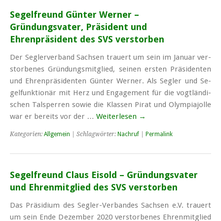
Segelfreund Günter Werner –
Gründungsvater, Präsident und
Ehrenpräsident des SVS verstorben
Der Seg­ler­ver­band Sach­sen trau­ert um sein im Ja­nu­ar ver­
stor­be­nes Grün­dungs­mit­glied, sei­nen ers­ten Prä­si­den­ten
und Eh­ren­prä­si­den­ten Gün­ter Wer­ner. Als Seg­ler und Se­
gel­funk­tio­när mit Herz und En­ga­ge­ment für die vogt­län­di­
schen Tal­sper­ren so­wie die Klas­sen Pi­rat und Olym­pia­jol­le
war er be­reits vor der …
Weiterlesen
→
Kategorien:
Allgemein
| Schlagwörter:
Nachruf
|
Permalink
Segelfreund Claus Eisold – Gründungsvater
und Ehrenmitglied des SVS verstorben
Das Präsidium des Segler-Verbandes Sachsen e.V. trauert
um sein Ende Dezember 2020 verstorbenes Ehrenmitglied