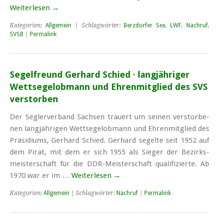
Weiterlesen
→
Kategorien:
Allgemein
| Schlagwörter:
Berzdorfer See
,
LWF
,
Nachruf
,
SVSB
|
Permalink
Segelfreund Gerhard Schied · langjähriger
Wettsegelobmann und Ehrenmitglied des SVS
verstorben
Der Seg­ler­ver­band Sach­sen trau­ert um seinen ver­stor­be­
nen langj­ährigen Wett­segel­obmann und Eh­renmitglied des
Präsidiums, Gerhard Schied. Gerhard segelte seit 1952 auf
dem Pirat, mit dem er sich 1955 als Sieger der Bezirks­
meister­schaft für die DDR-Meister­schaft quali­fizierte. Ab
1970 war er im …
Weiterlesen
→
Kategorien:
Allgemein
| Schlagwörter:
Nachruf
|
Permalink