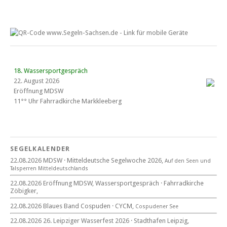
18. Wassersportgespräch
22. August 2026
Eröffnung MDSW
11°° Uhr Fahrrad­kirche Markkleeberg
Blaues Band Cospudener See
SEGELKALENDER
22.08.2026 MDSW · Mitteldeutsche Segelwoche 2026,
Auf den Seen und
22. August 2026
Tal­sperren Mittel­deut­sch­lands
beim CYCM
22.08.2026 Eröffnung MDSW, Wassersportgespräch · Fahrradkirche
für alle Segler am See
Zöbigker,
Mitteldeutsche Segelwoche
22. – 30. August 2026 in Sachsen · Thüringen · Sachsen Anhalt
22.08.2026 Blaues Band Cospuden · CYCM,
Cospudener See
22.08.2026 26. Leipziger Wasserfest 2026 · Stadthafen Leipzig,