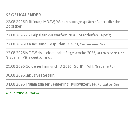
18. Wassersportgespräch
22. August 2026
SEGELKALENDER
Eröffnung MDSW
22.08.2026 Eröffnung MDSW, Wassersportgespräch · Fahrradkirche
11°° Uhr Fahrrad­kirche Markkleeberg
Zöbigker,
22.08.2026 26. Leipziger Wasserfest 2026 · Stadthafen Leipzig,
Blaues Band Cospudener See
22.08.2026 Blaues Band Cospuden · CYCM,
Cospudener See
22.08.2026 MDSW · Mitteldeutsche Segelwoche 2026,
Auf den Seen und
Tal­sperren Mittel­deut­sch­lands
22. August 2026
29.08.2026 Goldener Finn und FD 2026 · SCHP · Pöhl,
Talsperre Pöhl
beim CYCM
für alle Segler am See
30.08.2026 Inklusives Segeln,
Mitteldeutsche Segelwoche
22. – 30. August 2026 in Sachsen · Thüringen · Sachsen Anhalt
31.08.2026 Trainingslager Seggerling · Kulkwitzer See,
Kulkwitzer See
Alle Termine ➔
Vor ⇒
Goldener Finn und FD 2026
29. – 30. August 2026
beim SCHP auf der Talsperre Pöhl