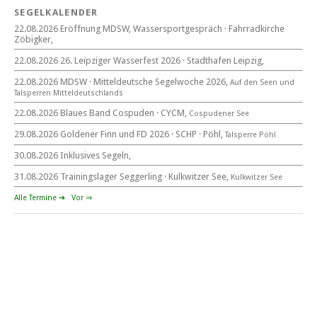
SEGELKALENDER
22.08.2026 Eröffnung MDSW, Wassersportgespräch · Fahrradkirche
Zöbigker,
22. August 2026
beim CYCM
22.08.2026 26. Leipziger Wasserfest 2026 · Stadthafen Leipzig,
für alle Segler am See
Mitteldeutsche Segelwoche
22.08.2026 MDSW · Mitteldeutsche Segelwoche 2026,
Auf den Seen und
22. – 30. August 2026 in Sachsen · Thüringen · Sachsen Anhalt
Tal­sperren Mittel­deut­sch­lands
22.08.2026 Blaues Band Cospuden · CYCM,
Cospudener See
29.08.2026 Goldener Finn und FD 2026 · SCHP · Pöhl,
Talsperre Pöhl
30.08.2026 Inklusives Segeln,
Goldener Finn und FD 2026
29. – 30. August 2026
31.08.2026 Trainingslager Seggerling · Kulkwitzer See,
Kulkwitzer See
beim SCHP auf der Talsperre Pöhl
Alle Termine ➔
Vor ⇒
53. EXPOVITA Regatta •
5. – 6.9.2026
Kulkwitzer See bei Leipzig
German Open Seggerling.
Opti, O\'pen SkiFF, 29er, 420er, Yardstick Jollen