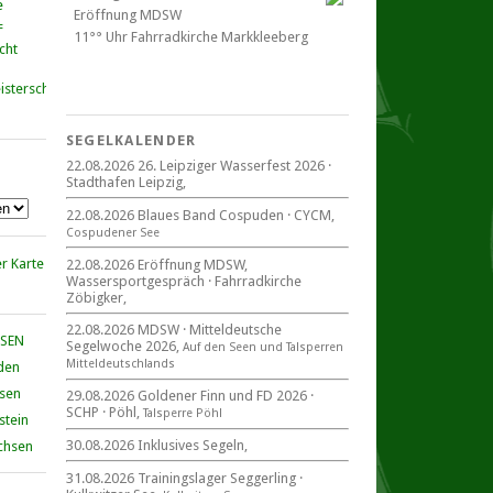
Eröffnung MDSW
11°° Uhr Fahrrad­kirche Markkleeberg
cht
Blaues Band Cospudener See
SEGELKALENDER
22.08.2026 26. Leipziger Wasserfest 2026 ·
Stadthafen Leipzig,
22. August 2026
beim CYCM
22.08.2026 Blaues Band Cospuden · CYCM,
für alle Segler am See
Cospudener See
Mitteldeutsche Segelwoche
22. – 30. August 2026 in Sachsen ·
22.08.2026 Eröffnung MDSW,
Thüringen · Sachsen Anhalt
Wassersportgespräch · Fahrradkirche
Zöbigker,
22.08.2026 MDSW · Mitteldeutsche
HSEN
Segelwoche 2026,
Auf den Seen und Tal­sperren
Mittel­deut­sch­lands
den
Goldener Finn und FD 2026
29. – 30. August 2026
hsen
29.08.2026 Goldener Finn und FD 2026 ·
SCHP · Pöhl,
beim SCHP auf der Talsperre Pöhl
Talsperre Pöhl
stein
30.08.2026 Inklusives Segeln,
chsen
31.08.2026 Trainingslager Seggerling ·