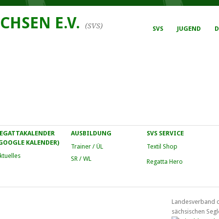
CHSEN E.V.
(SVS)
SVS
JUGEND
D
EGATTAKALENDER
AUSBILDUNG
SVS SERVICE
GOOGLE KALENDER)
Trainer / ÜL
Textil Shop
ktuelles
SR / WL
Regatta Hero
Landesverband 
sächsischen Segl