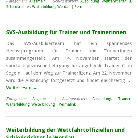
Kategorien:
Allgemein
| Schlagwörter:
Ausbildung Wettfahrtleiter u.
Schiedsrichter
,
Weiterbildung
,
Werdau
|
Permalink
SVS-Ausbildung für Trainer und Trainerinnen
Das SVS-Ausbilderteam hat ein spannendes
Herbstprogramm für Trainer und Trainerinnen
zusammengestellt: Am 14. November startet der
sportartspezifische Lehrgang für angehende Trainer C im
Segeln – auf dem Weg zur Trainerlizenz. Am 22. November
wird die Ausbildung fortgesetzt und findet gleichzeitig …
Weiterlesen
→
Kategorien:
Allgemein
| Schlagwörter:
Ausbildung
,
Trainer-
Weiterbildung
,
Weiterbildung
|
Permalink
Weiterbildung der Wett­fahrt­offiziellen und
Schieds­richter in Werdau