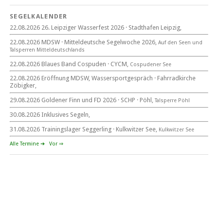
22. August 2026
SEGELKALENDER
Eröffnung MDSW
22.08.2026 26. Leipziger Wasserfest 2026 · Stadthafen Leipzig,
11°° Uhr Fahrrad­kirche Markkleeberg
22.08.2026 MDSW · Mitteldeutsche Segelwoche 2026,
Auf den Seen und
Tal­sperren Mittel­deut­sch­lands
Blaues Band Cospudener See
22.08.2026 Blaues Band Cospuden · CYCM,
Cospudener See
22.08.2026 Eröffnung MDSW, Wassersportgespräch · Fahrradkirche
Zöbigker,
22. August 2026
29.08.2026 Goldener Finn und FD 2026 · SCHP · Pöhl,
Talsperre Pöhl
beim CYCM
für alle Segler am See
30.08.2026 Inklusives Segeln,
Mitteldeutsche Segelwoche
22. – 30. August 2026 in Sachsen · Thüringen · Sachsen Anhalt
31.08.2026 Trainingslager Seggerling · Kulkwitzer See,
Kulkwitzer See
Alle Termine ➔
Vor ⇒
Goldener Finn und FD 2026
29. – 30. August 2026
beim SCHP auf der Talsperre Pöhl