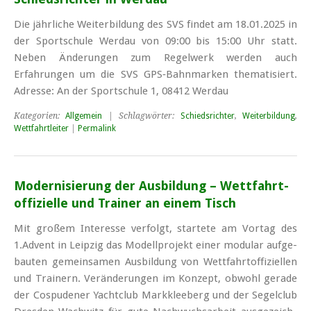
Die jährliche Weiterbildung des SVS findet am 18.01.2025 in
der Sportschule Werdau von 09:00 bis 15:00 Uhr statt.
Neben Änderungen zum Regelwerk werden auch
Erfahrungen um die SVS GPS‑Bahnmarken thematisiert.
Adresse: An der Sportschule 1, 08412 Werdau
Kategorien:
Allgemein
| Schlagwörter:
Schiedsrichter
,
Weiterbildung
,
Wettfahrtleiter
|
Permalink
Mo­der­ni­sie­rung der Aus­bil­dung – Wett­­fahr­t­­
of­fi­­zi­el­le und Trai­ner an ei­nem Tisch
Mit gro­ßem In­ter­es­se ver­folgt, star­te­te am Vor­tag des
1.Ad­vent in Leip­zig das Mo­dell­pro­jekt ei­ner mo­du­lar auf­ge­
bau­ten ge­mein­sa­men Aus­bil­dung von Wett­fahr­t­of­fi­zi­el­len
und Trai­nern. Ver­än­de­run­gen im Kon­zept, ob­wohl ge­ra­de
der Cospu­de­ner Yacht­club Mark­klee­berg und der Se­gel­club