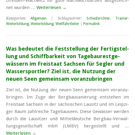
Dres­den-Wach­witz für gu­te Nach­wuchs­ar­beit aus­ge­zeich­
net wur­den …
Weiterlesen
→
Kategorien:
Allgemein
| Schlagwörter:
Schiedsrichter
,
Trainer-
Weiterbildung
,
Weiterbildung
,
Wettfahrtleiter
|
Permalink
Was be­deu­tet die Fest­stel­lung der Fer­tig­stel­
lung und Schiff­bar­keit von Ta­ge­bau­rest­ge­
wäs­sern im Frei­staat Sach­sen für Seg­ler und
Was­ser­sport­ler? Ziel ist, die Nut­zung der
neu­en Se­en ge­mein­sam vor­an­zu­brin­gen
Ziel ist, die Nut­zung der neu­en Se­en ge­mein­sam vor­an­zu­
brin­gen. Im Zu­ge der Berg­bau­sa­nie­rung ent­ste­hen im
Frei­staat Sach­sen in der säch­si­schen Lau­sitz und im Leip­zi­
ger Raum zahl­rei­che Ta­ge­bau­se­en. Die­se Ge­wäs­ser wer­den
durch die Lau­sit­zer und Mit­tel­deut­sche Berg­bau-Ver­wal­
tungs­ge­sell­schaft mbH (LMBV) her­ge­stellt und …
Weiterlesen
→