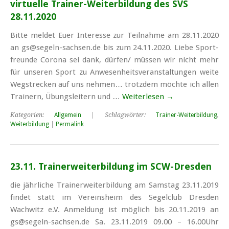
virtuelle Trainer-Wei­ter­bil­dung des SVS
28.11.2020
Bitte meldet Euer Interesse zur Teilnahme am 28.11.2020
an gs@segeln-sachsen.de bis zum 24.11.2020. Lie­be Sport­
freun­de Co­ro­na sei dank, dür­fen/ müs­sen wir nicht mehr
für un­se­ren Sport zu An­we­sen­heits­ver­an­stal­tun­gen wei­te
Weg­stre­cken auf uns neh­men… trotz­dem möch­te ich al­len
Trai­nern, Übungs­lei­tern und …
Weiterlesen
→
Kategorien:
Allgemein
| Schlagwörter:
Trainer-Weiterbildung
,
Weiterbildung
|
Permalink
23.11. Trainerweiterbildung im SCW-Dresden
die jährliche Trainerweiterbildung am Samstag 23.11.2019
findet statt im Vereinsheim des Segelclub Dresden
Wachwitz e.V. Anmeldung ist möglich bis 20.11.2019 an
gs@segeln-sachsen.de Sa. 23.11.2019 09.00 – 16.00Uhr