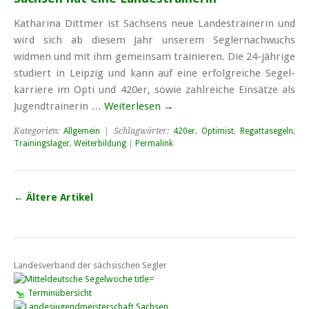
Katharina Dittmer ist Sachsens neue Landestrainerin und
wird sich ab diesem Jahr unserem Segler­nachwuchs
widmen und mit ihm gemeinsam trainieren. Die 24-jährige
studiert in Leipzig und kann auf eine erfolg­reiche Segel­
karriere im Opti und 420er, sowie zahl­reiche Einsätze als
Jugend­trainerin …
Weiterlesen
→
Kategorien:
Allgemein
| Schlagwörter:
420er
,
Optimist
,
Regattasegeln
,
Trainingslager
,
Weiterbildung
|
Permalink
←
Ältere Artikel
Landesverband der sächsischen Segler
Terminübersicht