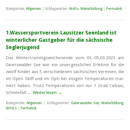
Kategorien:
Allgemein
| Schlagwörter:
WaPo
,
Weiterbildung
|
Permalink
1.Was­ser­sport­ver­ein Lau­sit­zer Se­en­land ist
win­ter­li­cher Gast­ge­ber für die säch­si­sche
Seg­ler­ju­gend
Das Win­ter­trai­nings­wo­chen­en­de vom 03.-05.03.2023 am
Gei­ers­wal­der See war ein un­ver­gess­li­ches Er­leb­nis für die
zwölf Kin­der aus 5 ver­schie­de­nen säch­si­schen Ver­ei­nen, die
im Open Skiff und im Op­ti bei ei­si­gen Tem­pe­ra­tu­ren trai­
niert ha­ben. Trotz Tem­pe­ra­tu­ren von nur 1 Grad Cel­si­us,
Schnee­fall …
Weiterlesen
→
Kategorien:
Allgemein
| Schlagwörter:
Geierswalder See
,
Weiterbildung
,
WSVLS
|
Permalink