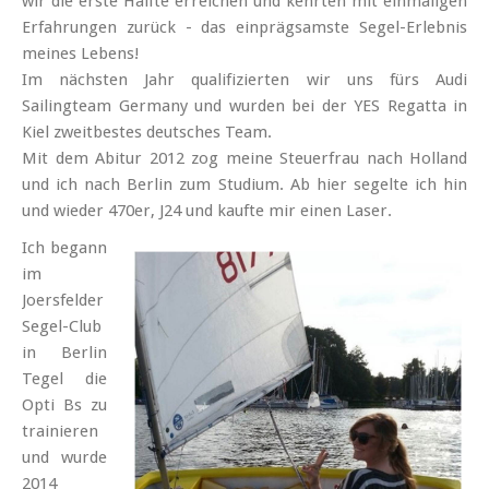
wir die erste Hälfte erreichen und kehrten mit ein­maligen
Erfahrungen zurück - das einpräg­samste Segel-Erlebnis
meines Lebens!
Im nächsten Jahr qualifizierten wir uns fürs Audi
Sailingteam Germany und wurden bei der YES Regatta in
Kiel zweitbestes deutsches Team.
Mit dem Abitur 2012 zog meine Steuer­frau nach Holland
und ich nach Berlin zum Studium. Ab hier segelte ich hin
und wieder 470er, J24 und kaufte mir einen Laser.
Ich begann
im
Joersfelder
Segel-Club
in Berlin
Tegel die
Opti Bs zu
trainieren
und wurde
2014