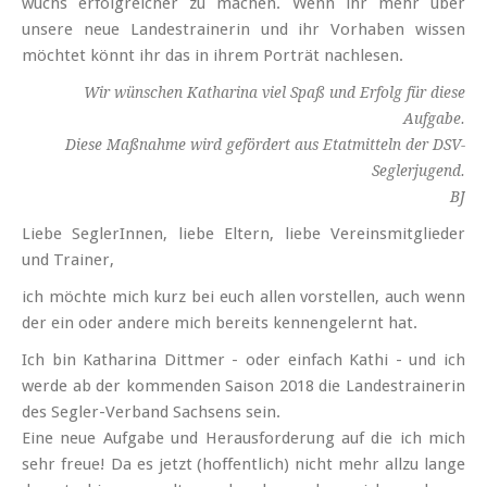
wuchs erfolgreicher zu machen.
Wenn ihr mehr über
unsere neue Landes­trainerin und ihr Vorhaben wissen
möchtet könnt ihr das in ihrem Porträt nachlesen.
Wir wünschen Katharina viel Spaß und Erfolg für diese
Aufgabe.
Diese Maßnahme wird gefördert aus Etatmitteln der DSV-
Seglerjugend.
BJ
Liebe SeglerInnen, liebe Eltern, liebe Vereins­mitglieder
und Trainer,
ich möchte mich kurz bei euch allen vor­stellen, auch wenn
der ein oder andere mich bereits kennen­gelernt hat.
Ich bin Katharina Dittmer - oder einfach Kathi - und ich
werde ab der kommenden Saison 2018 die Landes­trainerin
des Segler-Verband Sachsens sein.
Eine neue Aufgabe und Heraus­forderung auf die ich mich
sehr freue! Da es jetzt (hoffentlich) nicht mehr allzu lange