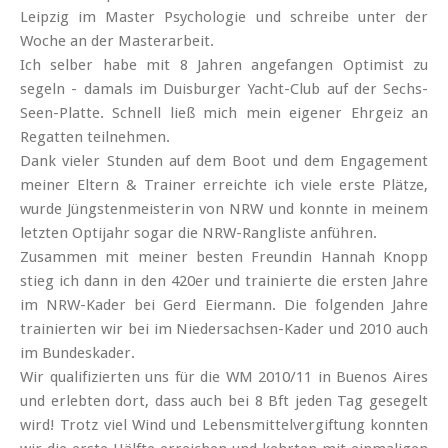
Leipzig im Master Psychologie und schreibe unter der
Woche an der Master­arbeit.
Ich selber habe mit 8 Jahren ange­fangen Optimist zu
segeln - damals im Duis­burger Yacht-Club auf der Sechs-
Seen-Platte. Schnell ließ mich mein eigener Ehrgeiz an
Regatten teilnehmen.
Dank vieler Stunden auf dem Boot und dem Engagement
meiner Eltern & Trainer erreichte ich viele erste Plätze,
wurde Jüngsten­meisterin von NRW und konnte in meinem
letzten Opti­jahr sogar die NRW-Rang­liste anführen.
Zusammen mit meiner besten Freundin Hannah Knopp
stieg ich dann in den 420er und trainierte die ersten Jahre
im NRW-Kader bei Gerd Eier­mann. Die folgenden Jahre
trainierten wir bei im Nieder­sachsen-Kader und 2010 auch
im Bundeskader.
Wir qualifizierten uns für die WM 2010/11 in Buenos Aires
und erlebten dort, dass auch bei 8 Bft jeden Tag gesegelt
wird! Trotz viel Wind und Lebens­mittel­vergiftung konnten