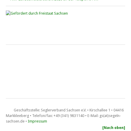
Saisonfinale Cospuden • Ixylon und FD
10. – 11. Oktober 2026 beim CYCM
Schluchtenpreis der O-Jollen
6. – 7. Juni 2026 auf der Talsperre Pöhl bei der Segel­sport­­­ge­mein­
schaft Reichen­bach (SSGR)
Landesmeisterschaft FD • Pöhl
Sachsenmeisterschaft der Flying Dutchman vom 13. bis 14. Juni
2026 auf der Talsperre Pöhl.
Geschäftsstelle: Seglerverband Sachsen e.V. • Kirschallee 1 • 04416
Markkleeberg • Telefon/fax: +49 (341) 9831140 • E-Mail: gs(at)segeln-
sachsen.de •
Impressum
Berzi-Clubregatta • 13. – 14. Juni 2026
[Nach oben]
Segelstützpunkt Blaue Lagune am Berzdorfer See