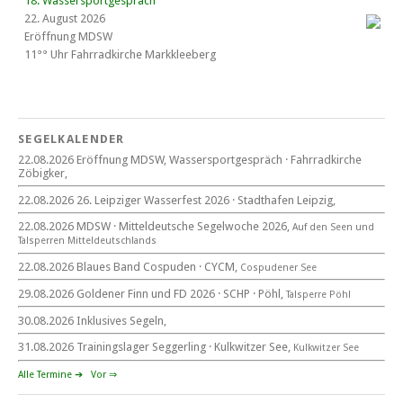
18. Wassersportgespräch
22. August 2026
Eröffnung MDSW
11°° Uhr Fahrrad­kirche Markkleeberg
Blaues Band Cospudener See
SEGELKALENDER
22.08.2026 Eröffnung MDSW, Wassersportgespräch · Fahrradkirche
Zöbigker,
22. August 2026
beim CYCM
22.08.2026 26. Leipziger Wasserfest 2026 · Stadthafen Leipzig,
für alle Segler am See
Mitteldeutsche Segelwoche
22.08.2026 MDSW · Mitteldeutsche Segelwoche 2026,
Auf den Seen und
22. – 30. August 2026 in Sachsen · Thüringen · Sachsen Anhalt
Tal­sperren Mittel­deut­sch­lands
22.08.2026 Blaues Band Cospuden · CYCM,
Cospudener See
29.08.2026 Goldener Finn und FD 2026 · SCHP · Pöhl,
Talsperre Pöhl
30.08.2026 Inklusives Segeln,
Goldener Finn und FD 2026
29. – 30. August 2026
31.08.2026 Trainingslager Seggerling · Kulkwitzer See,
Kulkwitzer See
beim SCHP auf der Talsperre Pöhl
Alle Termine ➔
Vor ⇒