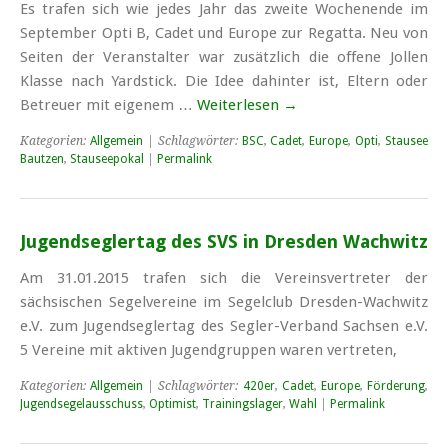
Es trafen sich wie jedes Jahr das zweite Wochen­ende im
September Opti B, Cadet und Europe zur Regatta. Neu von
Seiten der Veran­stalter war zusätzlich die offene Jollen
Klasse nach Yardstick. Die Idee dahinter ist, Eltern oder
Betreuer mit eigenem …
Weiterlesen
→
Kategorien:
Allgemein
| Schlagwörter:
BSC
,
Cadet
,
Europe
,
Opti
,
Stausee
Bautzen
,
Stauseepokal
|
Permalink
Jugendseglertag des SVS in Dresden Wachwitz
Am 31.01.2015 trafen sich die Vereinsvertreter der
sächsischen Segelvereine im Segelclub Dresden-Wachwitz
e.V. zum Jugendseglertag des Segler-Verband Sachsen e.V.
5 Vereine mit aktiven Jugend­gruppen waren vertreten,
Kategorien:
Allgemein
| Schlagwörter:
420er
,
Cadet
,
Europe
,
Förderung
,
Jugendsegelausschuss
,
Optimist
,
Trainingslager
,
Wahl
|
Permalink