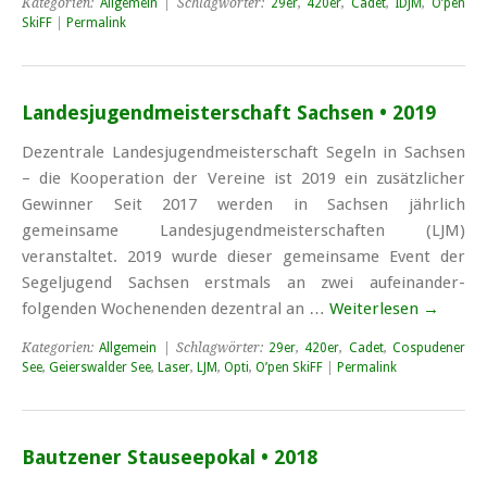
Kategorien:
Allgemein
| Schlagwörter:
29er
,
420er
,
Cadet
,
IDJM
,
O’pen
SkiFF
|
Permalink
Landesjugendmeisterschaft Sachsen • 2019
Dezentrale Landesjugendmeisterschaft Segeln in Sachsen
– die Kooperation der Vereine ist 2019 ein zusätzlicher
Gewinner Seit 2017 werden in Sachsen jährlich
gemeinsame Landes­jugend­meister­schaften (LJM)
veranstaltet. 2019 wurde dieser gemeinsame Event der
Segel­jugend Sachsen erstmals an zwei auf­einander­
folgenden Wochen­enden dezentral an …
Weiterlesen
→
Kategorien:
Allgemein
| Schlagwörter:
29er
,
420er
,
Cadet
,
Cospudener
See
,
Geierswalder See
,
Laser
,
LJM
,
Opti
,
O’pen SkiFF
|
Permalink
Bautzener Stauseepokal • 2018