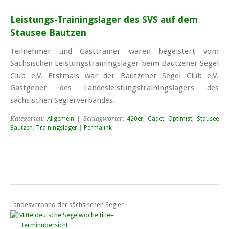
Leistungs-Trainingslager des SVS auf dem
Stausee Bautzen
Teilnehmer und Gasttrainer waren begeistert vom
Sächsischen Leistungstrainingslager beim Bautzener Segel
Club e.V. Erstmals war der Bautzener Segel Club e.V.
Gastgeber des Landes­leistungs­trainings­lagers des
sächsischen Segler­verbandes.
Kategorien:
Allgemein
| Schlagwörter:
420er
,
Cadet
,
Optimist
,
Stausee
Bautzen
,
Trainingslager
|
Permalink
Landesverband der sächsischen Segler
Terminübersicht