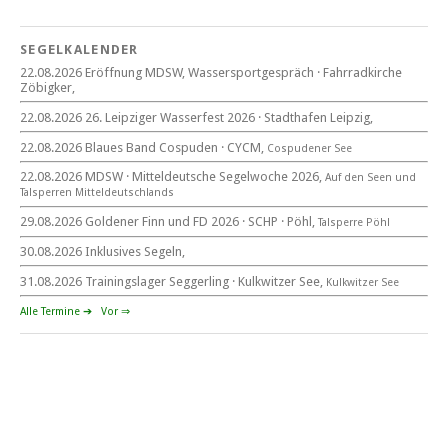
18. Wassersportgespräch
22. August 2026
SEGELKALENDER
Eröffnung MDSW
22.08.2026 Eröffnung MDSW, Wassersportgespräch · Fahrradkirche
11°° Uhr Fahrrad­kirche Markkleeberg
Zöbigker,
22.08.2026 26. Leipziger Wasserfest 2026 · Stadthafen Leipzig,
Blaues Band Cospudener See
22.08.2026 Blaues Band Cospuden · CYCM,
Cospudener See
22.08.2026 MDSW · Mitteldeutsche Segelwoche 2026,
Auf den Seen und
Tal­sperren Mittel­deut­sch­lands
22. August 2026
29.08.2026 Goldener Finn und FD 2026 · SCHP · Pöhl,
Talsperre Pöhl
beim CYCM
für alle Segler am See
30.08.2026 Inklusives Segeln,
Mitteldeutsche Segelwoche
22. – 30. August 2026 in Sachsen · Thüringen · Sachsen Anhalt
31.08.2026 Trainingslager Seggerling · Kulkwitzer See,
Kulkwitzer See
Alle Termine ➔
Vor ⇒
Goldener Finn und FD 2026
29. – 30. August 2026
beim SCHP auf der Talsperre Pöhl