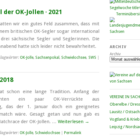
 der OK-Jollen · 2021
Terminübersi
atten wir ein gutes Feld zu­sammen, dass mit
einem brit­ischen OK-Segler sogar inter­national
drei sächsische Segler und Segler­innen. Die
­abend hatte sich leider nicht be­wahr­heitet.
ARCHIV
Archiv
lagwörter:
OK-Jolle
,
Sachsenpokal
,
Schwielochsee
,
SWS
|
 2018
t schon eine lange Tradition. Anfang der
VEREINE IN SAC
nten ein paar OK-Verrückte aus
Oberelbe / Dres
, das der 1. Januar doch ein geeignetes
Lausitz / Ostsac
­match wäre. Gesagt getan und nun gab es
Vogtland & Krieb
Match­race der OK-Jollen. …
Weiterlesen
→
Leipzig / Nordsa
lagwörter:
OK-Jolle
,
Schwielochsee
|
Permalink