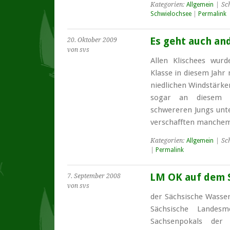
Kategorien:
Allgemein
| Sc
Schwielochsee
|
Permalink
Es geht auch an
20. Oktober 2009
von svs
Allen Klischees wurd
Klasse in diesem Jahr 
niedlichen Windstärke
sogar an diesem e
schwereren Jungs unt
verschafften manch
Kategorien:
Allgemein
| Sc
|
Permalink
LM OK auf dem 
7. September 2008
von svs
der Sächsische Wasser
Sächsische Landes
Sachsenpokals der 