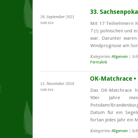
33. Sachsenpokal
26. September 2021
von svs
Mit 17 Teil­nehmern h
7 (!) pol­nischen und 
war. Darunter waren 
Wind­prog­nose am Sonn
Kategorien:
Allgemein
| Sch
Permalink
OK-Matchrace •
11. November 2018
von svs
Das OK-Matchrace ha
90er Jahre mei
Potsdam/Brandenburg
Datum für ein Segel
fortan jedes Jahr ein 
Kategorien:
Allgemein
| Sch