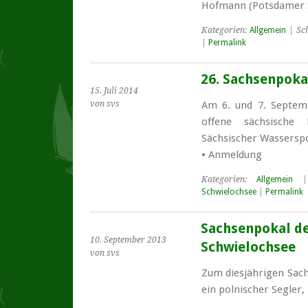
Hofmann (Potsdamer S
Kategorien:
Allgemein
| Sc
|
Permalink
26. Sachsenpoka
15. Juli 2014
von svs
Am 6. und 7. Septem
offene sächsische 
Sächsischer Wassersp
• Anmeldung
Kategorien:
Allgemein
| 
Schwielochsee
|
Permalink
Sachsenpokal de
10. September 2013
Schwielochsee
von svs
Zum diesjährigen Sac
ein polnischer Segler