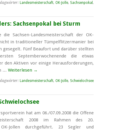
hlagwörter:
Landesmeisterschaft
,
OK-Jolle
,
Sachsenpokal
,
ders: Sachsenpokal bei Sturm
e die Sachsen-Landesmeisterschaft der OK-
nicht in traditioneller Tümpelflitzermanier bei
n gesegelt. Fünf Beaufort und darüber stellten
rsten Septemberwochenende die etwas
er den Aktiven vor einige Herausforderungen,
em …
Weiterlesen
→
hlagwörter:
Landesmeisterschaft
,
OK-Jolle
,
Schwielochsee
Schwielochsee
sportverein hat am 06./07.09.2008 die Offene
meisterschaft 2008 im Rahmen des 20.
OK-Jollen durchgeführt. 23 Segler und