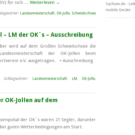
V) für sich …
Weiterlesen
→
hlagwörter:
Landesmeisterschaft
,
OK-Jolle
,
Schwielochsee
l – LM der OK´s – Ausschreibung
ber wird auf dem Großen Schwielochsee die
Landesmeisterschaft der OK-Jollen beim
ortverein e.V. ausgetragen. • Ausschreibung
Schlagwörter:
Landesmeisterschaft
,
LM
,
OK-Jolle
,
r OK-Jollen auf dem
hsenpokal der OK´s waren 21 Segler, darunter
, bei guten Wetterbedingungen am Start.