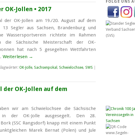
FOLGE UNS A
r OK-Jollen • 2017
l der OK-Jollen am 19./20. August auf dem
 13 Segler aus Sachsen, Branden­burg und
he Wasser­sport­verein richtete im Rahmen
 die Säch­sische Meister­schaft der OK-
onnen hat nach 5 ge­segel­ten Wett­fahrten
 …
Weiterlesen
→
lagwörter:
OK-Jolle
,
Sachsenpokal
,
Schwielochsee
,
SWS
|
l der OK-Jollen auf dem
ben wir am Schwielochsee die Sächsische
t in der OK-Jolle ausgesegelt. Den 28.
k Bork (SSC Rangsdorf) knapp mit einem Punkt
nktgleichen Marek Bernat (Polen) und Jule