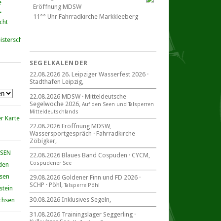
Eröffnung MDSW
11°° Uhr Fahrrad­kirche Markkleeberg
cht
Blaues Band Cospudener See
SEGELKALENDER
22.08.2026 26. Leipziger Wasserfest 2026 ·
Stadthafen Leipzig,
22. August 2026
beim CYCM
22.08.2026 MDSW · Mitteldeutsche
für alle Segler am See
Segelwoche 2026,
Auf den Seen und Tal­sperren
Mitteldeutsche Segelwoche
Mittel­deut­sch­lands
22. – 30. August 2026 in Sachsen ·
Thüringen · Sachsen Anhalt
22.08.2026 Eröffnung MDSW,
Wassersportgespräch · Fahrradkirche
Zöbigker,
HSEN
22.08.2026 Blaues Band Cospuden · CYCM,
Cospudener See
den
Goldener Finn und FD 2026
29. – 30. August 2026
hsen
29.08.2026 Goldener Finn und FD 2026 ·
SCHP · Pöhl,
beim SCHP auf der Talsperre Pöhl
Talsperre Pöhl
stein
30.08.2026 Inklusives Segeln,
chsen
31.08.2026 Trainingslager Seggerling ·