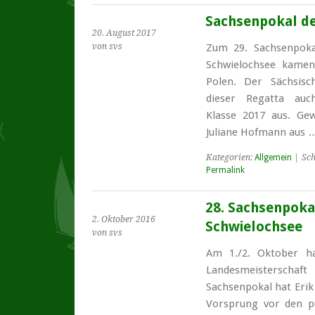
Sachsenpokal de
20. August 2017
von svs
Zum 29. Sachsenpoka
Schwielochsee kamen
Polen. Der Sächsisc
dieser Regatta auch
Klasse 2017 aus. Gew
Juliane Hofmann aus
Kategorien:
Allgemein
| Sch
Permalink
28. Sachsenpoka
2. Oktober 2016
Schwielochsee
von svs
Am 1./2. Oktober ha
Landesmeisterschaf
Sachsenpokal hat Eri
Vorsprung vor den pu