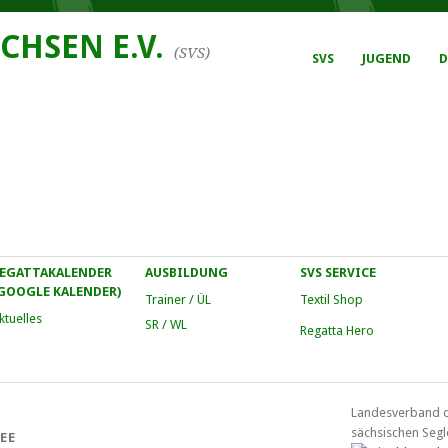
CHSEN E.V.
(SVS)
SVS
JUGEND
D
EGATTAKALENDER
AUSBILDUNG
SVS SERVICE
GOOGLE KALENDER)
Trainer / ÜL
Textil Shop
ktuelles
SR / WL
Regatta Hero
Landesverband 
sächsischen Segl
EE