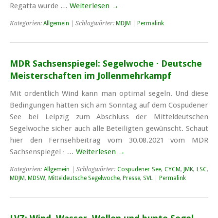
Re­gat­ta wur­de …
Weiterlesen
→
Kategorien:
Allgemein
| Schlagwörter:
MDJM
|
Permalink
MDR Sachsenspiegel: Segelwoche · Deutsche
Meisterschaften im Jollenmehrkampf
Mit ordentlich Wind kann man optimal segeln. Und diese
Bedingungen hätten sich am Sonntag auf dem Cospudener
See bei Leipzig zum Abschluss der Mitteldeutschen
Segelwoche sicher auch alle Beteiligten gewünscht. Schaut
hier den Fernsehbeitrag vom 30.08.2021 vom MDR
Sachsenspiegel ∙ …
Weiterlesen
→
Kategorien:
Allgemein
| Schlagwörter:
Cospudener See
,
CYCM
,
JMK
,
LSC
,
MDJM
,
MDSW
,
Mitteldeutsche Segelwoche
,
Presse
,
SVL
|
Permalink