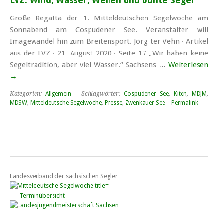
LVZ: Wind, Wasser, Wellen und bunte Segel
Große Regatta der 1. Mitteldeutschen Segelwoche am
Sonnabend am Cospudener See. Veranstalter will
Imagewandel hin zum Breitensport. Jörg ter Vehn · Artikel
aus der LVZ · 21. August 2020 · Seite 17 „Wir haben keine
Segel­tradition, aber viel Wasser.“ Sachsens …
Weiterlesen
→
Kategorien:
Allgemein
| Schlagwörter:
Cospudener See
,
Kiten
,
MDJM
,
MDSW
,
Mitteldeutsche Segelwoche
,
Presse
,
Zwenkauer See
|
Permalink
Landesverband der sächsischen Segler
Terminübersicht