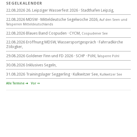
SEGELKALENDER
22.08.2026 26. Leipziger Wasserfest 2026 · Stadthafen Leipzig,
22. August 2026
22.08.2026 MDSW · Mitteldeutsche Segelwoche 2026,
Auf den Seen und
beim CYCM
Tal­sperren Mittel­deut­sch­lands
für alle Segler am See
Mitteldeutsche Segelwoche
22.08.2026 Blaues Band Cospuden · CYCM,
Cospudener See
22. – 30. August 2026 in Sachsen · Thüringen · Sachsen Anhalt
22.08.2026 Eröffnung MDSW, Wassersportgespräch · Fahrradkirche
Zöbigker,
29.08.2026 Goldener Finn und FD 2026 · SCHP · Pöhl,
Talsperre Pöhl
30.08.2026 Inklusives Segeln,
Goldener Finn und FD 2026
29. – 30. August 2026
31.08.2026 Trainingslager Seggerling · Kulkwitzer See,
Kulkwitzer See
beim SCHP auf der Talsperre Pöhl
Alle Termine ➔
Vor ⇒
53. EXPOVITA Regatta •
5. – 6.9.2026
Kulkwitzer See bei Leipzig
German Open Seggerling.
Opti, O\'pen SkiFF, 29er, 420er, Yardstick Jollen