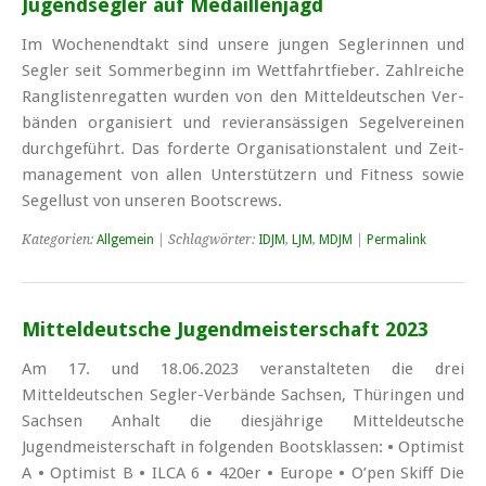
Jugendsegler auf Medaillenjagd
Im Wo­chen­end­takt sind un­se­re jun­gen Seg­le­rin­nen und
Seg­ler seit Som­mer­be­ginn im Wett­fahrt­fie­ber. Zahl­rei­che
Rang­lis­ten­re­gat­ten wur­den von den Mit­tel­deut­schen Ver­
bän­den or­ga­ni­siert und re­vier­an­säs­si­gen Se­gel­ver­ei­nen
durch­ge­führt. Das for­der­te Or­ga­ni­sa­ti­ons­ta­lent und Zeit­
ma­nage­ment von al­len Un­ter­stüt­zern und Fit­ness so­wie
Se­gel­lust von un­se­ren Boots­crews.
Kategorien:
Allgemein
| Schlagwörter:
IDJM
,
LJM
,
MDJM
|
Permalink
Mitteldeutsche Jugendmeisterschaft 2023
Am 17. und 18.06.2023 veranstalteten die drei
Mitteldeutschen Segler-Verbände Sachsen, Thüringen und
Sachsen Anhalt die diesjährige Mitteldeutsche
Jugendmeisterschaft in folgenden Bootsklassen: • Optimist
A • Optimist B • ILCA 6 • 420er • Europe • O’pen Skiff Die