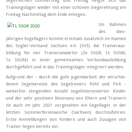
segelreichen Donnerstag und Freitag neigte sich das
Trainings­lager wieder mit einer schönen Sieger­ehrung am
Freitag Nachmittag dem Ende entegen.
Im Rahmen
des dies­
jährigen Segel­lagers konnte erstmals zusätzlich im Namen
des Seg­ler-Ver­band Sachsen e.V. (SVS) die Trainer­aus­
bildung für vier Trainer­anwärter (2x SSGR, 1x SSGM,
1x SSGM) in einer gemein­samen Verbund­ausbildung
durch­ge­führt und in das Trainings­lager inte­griert werden.
Aufgrund der - durch die gute Jugend­arbeit der verschie­
denen Segel­vereine des Segel­reviers Pöhl und Pirk -
weiterhin steigenden Anzahl segelinteressierter Kinder
und der sehr positiven Resonanz von Eltern und Trainern
ist auch im Jahr 2021 vorgesehen ein Segellager in der
letzten Sommer­ferien­woche (Sachsen) durch­zu­führen.
Erste Anmeldungen von Kindern und auch Zusagen von
Trainer liegen bereits vor.