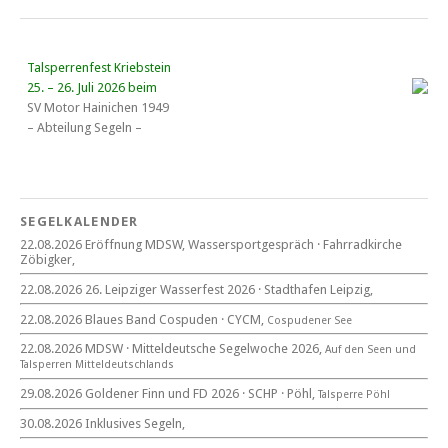
Talsperrenfest Kriebstein
25. – 26. Juli 2026 beim
SV Motor Hainichen 1949
– Abteilung Segeln –
18. Wassersportgespräch
22. August 2026
SEGELKALENDER
Eröffnung MDSW
22.08.2026 Eröffnung MDSW, Wassersportgespräch · Fahrradkirche
11°° Uhr Fahrrad­kirche Markkleeberg
Zöbigker,
22.08.2026 26. Leipziger Wasserfest 2026 · Stadthafen Leipzig,
Blaues Band Cospudener See
22.08.2026 Blaues Band Cospuden · CYCM,
Cospudener See
22.08.2026 MDSW · Mitteldeutsche Segelwoche 2026,
Auf den Seen und
Tal­sperren Mittel­deut­sch­lands
22. August 2026
29.08.2026 Goldener Finn und FD 2026 · SCHP · Pöhl,
Talsperre Pöhl
beim CYCM
für alle Segler am See
30.08.2026 Inklusives Segeln,
Mitteldeutsche Segelwoche
22. – 30. August 2026 in Sachsen · Thüringen · Sachsen Anhalt