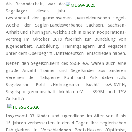
Als Besonderheit, war das
Segel­lager dieses Jahr
Bestand­teil der gemein­samen „Mittel­deu­tschen Segel­
woche“ der Seg­ler-Landes­ver­bände Sachsen, Sachsen-
Anhalt und Thüringen, welche sich in einem Ko­opera­tions­
ver­trag im Oktober 2019 feierlich zur Bündelung von
Jugend­arbeit, Aus­bildung, Trainings­lagern und Regatten
unter dem Ober­begriff „Mittel­deutsch“ entschieden haben.
Neben den Segelschülern des SSGR e.V. waren auch eine
große Anzahl Trainer und Segelkinder aus anderen
Vereinen der Talsperre Pöhl und Pirk dabei (z.B.
Segelverein Pöhl „Helmsgrüner Bucht“ e.V.-SVPH,
Segelsportgemeinschaft Mühlau e.V. – SSGM und TSV
Oelsnitz).
Insgesamt 33 Kinder und Jugendliche im Alter von 6 bis
16 Jahren verbesserten in den 4 Tagen ihre seglerischen
Fähig­keiten in Verschiedenen Boots­klassen (Optimist,