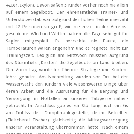
420er, Ixylon). Davon saßen 5 Kinder vorher noch nie allein
auf einem Segelboot. Der ehren­amtliche Trainer- und
Unter­stützer­stab war aufgrund der hohen Teil­nehmer­zahl
mit 22 Personen so groß, wie nie zuvor in der Vereins­
geschichte. Wind und Wetter hatten alle Tage sehr gut für
Segler mitgespielt. Es herrschte nie Flaute, die
Temperaturen waren angenehm und es regnete nicht zur
Trainings­zeit. Lediglich am Mittwoch mussten aufgrund
des Sturmtiefs „Kirsten“ die Segelboote an Land bleiben.
Der Vormittag wurde für Theorie, Strategie und Knoten­
lehre genutzt. Am Nachmittag wurden vor Ort bei der
Wasserwacht den Kindern viele wissenswerte Dinge über
deren Arbeit und die Ausrüstung für die Bergung und
Versorgung in Notfällen an unserer Talsperre näher­
gebracht. Im Anschluss gab es zur Stärkung noch ein Eis
am Imbiss der Dampfer­anlege­stelle, deren Betreiber
(Fleischerei Fischer) gleichzeitig die Mittags­ver­sorgung
unserer Veranstaltung übernommen hatte. Nach einem