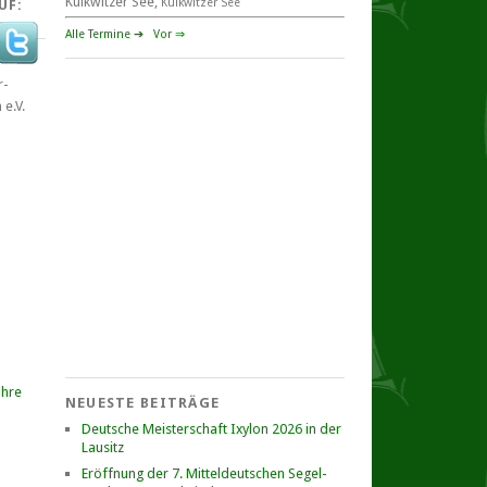
Kulkwitzer See,
Kulkwitzer See
UF:
Goldener Finn und FD 2026
29. – 30. August 2026
Alle Termine ➔
Vor ⇒
beim SCHP auf der Talsperre Pöhl
53. EXPOVITA Regatta •
5. – 6.9.2026
Kulkwitzer See bei Leipzig
German Open Seggerling.
Opti, O\'pen SkiFF, 29er, 420er, Yardstick
Jollen
Langstreckenregatta & Blaues Band
der Talsperre Pöhl vom
12. – 13. September 2026 beim
Segelverein Pöhl „Helmsgrüner Bucht“
Mitteldeutsche Jugendmeisterschaft
NEUESTE BEITRÄGE
12. – 13. September 2026 für Opti A+B,
Deutsche Meisterschaft Ixylon 2026 in der
O\'pen Skiff, 29er, 420er, Europe, ILCA •
Lausitz
Goitzsche See beim YCB
Er­öff­nung der 7. Mit­tel­deut­schen Se­gel­