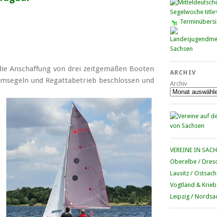
Terminübersi
die Anschaffung von drei zeit­gemäßen Booten
ARCHIV
eam­segeln und Regatta­betrieb beschlossen und
Archiv
VEREINE IN SAC
Oberelbe / Dres
Lausitz / Ostsac
Vogtland & Krieb
Leipzig / Nordsa