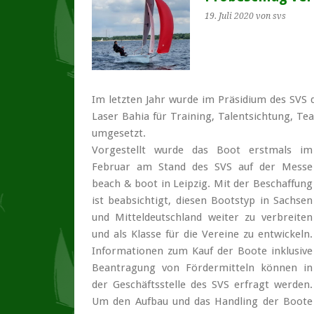
19. Juli 2020
von svs
Im letzten Jahr wurde im Präsidium des SVS 
Laser Bahia für Training, Talent­sichtung, T
umgesetzt.
Vorgestellt wurde das Boot erstmals im
Februar am Stand des SVS auf der Messe
beach & boot in Leipzig. Mit der Beschaffung
ist beab­sichtigt, diesen Boots­typ in Sachsen
und Mittel­deutschland weiter zu ver­breiten
und als Klasse für die Vereine zu entwickeln.
In­for­mationen zum Kauf der Boote inklusive
Bean­tragung von Förder­mitteln können in
der Geschäfts­stelle des SVS erfragt werden.
Um den Aufbau und das Handling der Boote