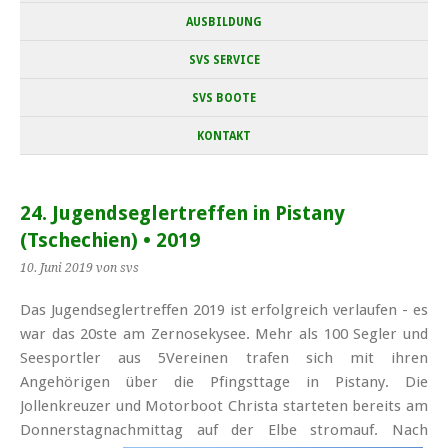
AUSBILDUNG
SVS SERVICE
SVS BOOTE
KONTAKT
24. Jugendseglertreffen in Pistany
(Tschechien) • 2019
10. Juni 2019
von svs
Das Jugend­segler­treffen 2019 ist erfolgreich verlaufen - es
war das 20ste am Zernosekysee. Mehr als 100 Segler und
See­sportler aus 5­Vereinen trafen sich mit ihren
Angehörigen über die Pfingsttage in Pistany. Die
Jollenkreuzer und Motor­boot Christa starteten bereits am
Donners­tag­nachmittag auf der Elbe stromauf.
Nach