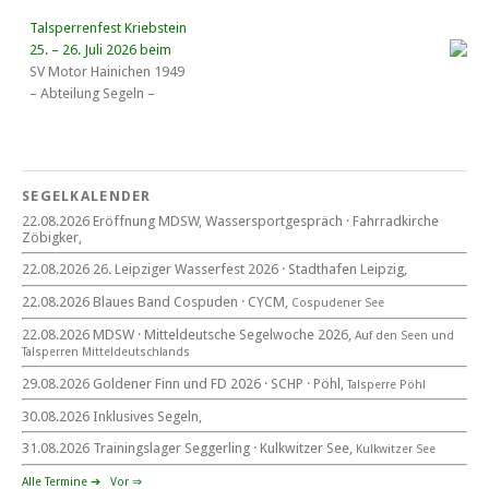
Talsperrenfest Kriebstein
25. – 26. Juli 2026 beim
SV Motor Hainichen 1949
– Abteilung Segeln –
18. Wassersportgespräch
22. August 2026
SEGELKALENDER
Eröffnung MDSW
22.08.2026 Eröffnung MDSW, Wassersportgespräch · Fahrradkirche
11°° Uhr Fahrrad­kirche Markkleeberg
Zöbigker,
22.08.2026 26. Leipziger Wasserfest 2026 · Stadthafen Leipzig,
Blaues Band Cospudener See
22.08.2026 Blaues Band Cospuden · CYCM,
Cospudener See
22.08.2026 MDSW · Mitteldeutsche Segelwoche 2026,
Auf den Seen und
Tal­sperren Mittel­deut­sch­lands
22. August 2026
29.08.2026 Goldener Finn und FD 2026 · SCHP · Pöhl,
Talsperre Pöhl
beim CYCM
für alle Segler am See
30.08.2026 Inklusives Segeln,
Mitteldeutsche Segelwoche
22. – 30. August 2026 in Sachsen · Thüringen · Sachsen Anhalt
31.08.2026 Trainingslager Seggerling · Kulkwitzer See,
Kulkwitzer See
Alle Termine ➔
Vor ⇒