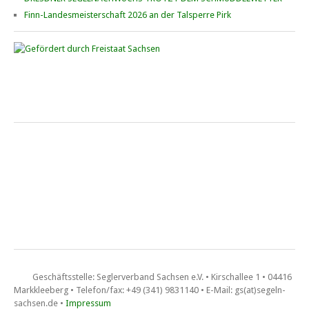
Europe, ILCA • Goitzsche See beim YCB
Finn-Landesmeisterschaft 2026 an der Talsperre Pirk
„Goldener Geier“ • 6. – 7. Juni 2026
Kinder- und Jugend­regatta beim 1. WSVLS Lausitzer Seenland auf
dem Geierswalder See
Saisonfinale Cospuden • Ixylon und FD
10. – 11. Oktober 2026 beim CYCM
Schluchtenpreis der O-Jollen
6. – 7. Juni 2026 auf der Talsperre Pöhl bei der Segel­sport­­­ge­mein­
schaft Reichen­bach (SSGR)
Geschäftsstelle: Seglerverband Sachsen e.V. • Kirschallee 1 • 04416
Markkleeberg • Telefon/fax: +49 (341) 9831140 • E-Mail: gs(at)segeln-
sachsen.de •
Impressum