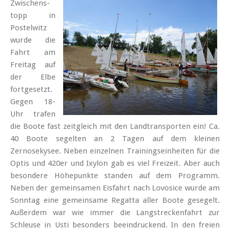
Zwischens­
topp in
Postel­witz
wurde die
Fahrt am
Freitag auf
der Elbe
fort­ge­setzt.
Gegen 18­
Uhr trafen
die Boote fast zeitgleich mit den Landtransporten ein! Ca.
40 Boote segelten an 2 Tagen auf dem kleinen
Zernosekysee. Neben einzelnen Trainings­einheiten für die
Optis und 420er und Ixylon gab es viel Freizeit. Aber auch
besondere Höhe­punkte standen auf dem Programm.
Neben der gemein­samen Eis­fahrt nach Lovosice wurde am
Sonntag eine gemeinsame Regatta aller Boote gesegelt.
Außerdem war wie immer die Lang­strecken­fahrt zur
Schleuse in Usti besonders beeindruckend. In den freien