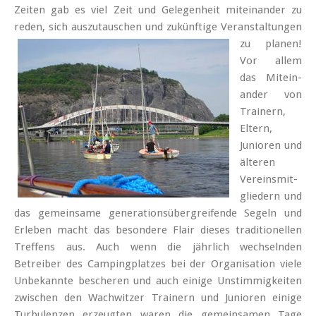
Zeiten gab es viel Zeit und Gelegenheit miteinander zu
reden, sich auszu­tauschen und zukünftige Veran­staltungen
zu planen!
Vor allem
das Mitein­
ander von
Trainern,
Eltern,
Junioren und
älteren
Vereins­mit­
gliedern und
das gemeinsame generations­über­greifende Segeln und
Erleben macht das besondere Flair dieses traditionellen
Treffens aus. Auch wenn die jährlich wechselnden
Betreiber des Camping­platzes bei der Organisation viele
Unbekannte bescheren und auch einige Unstimmig­keiten
zwischen den Wachwitzer Trainern und Junioren einige
Turbulenzen erzeugten waren die gemeinsamen Tage