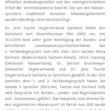
offiziellen Anlandungs­stellen und den uneingeschränkten
Erhalt der Vereins­standorte bewirkt. Die von den Wasser­
sportlern traditionell benutzen Anlandungs­bereiche
wurden allerdings nicht berücksichtigt.
Dr. Jens Tusche (Seglerverband Sachsen) stellte den
Sachstand zum Gesamtkonzept Elbe (GKE) vor. Am
16.3.2019 fand unter guter Beteiligung der Bundes- und
betroffenen Landes­wasser­sport­fach­verbände das
2. Verbände­gespräch zum GKE statt. Dort wurden Petra
Bertram (Ruder­verband Sachsen-Anhalt), Ulrich Clausing
(Deutscher Kanuverband), Dr. Germar Brockmeyer
(Deutscher Seglerverband) und Dr. Jens Tusche
(Seglerverband Sachsen) zu Sprechern gewählt. In der Zeit
zwischen dem 1. und 2. Verbände­gespräch haben die
damals 3 Sprecher (Bertram, Tusche und Gerhard Süß)
viele Gespräche mit Bundes-, Landes- und Regionalpolitik
und - Institutionen geführt. Das Hauptziel, eine Stimme für
den organisierten Wassersport im Beirat zum GKE wurde