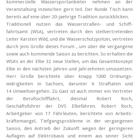
kommerzielle Wassersportanbieter nehmen an der
Veranstaltung inzwischen gern teil. Der Runde Tisch kann
bereits auf eine über 20-jaehrige Tradition zurückblicken.
Traditionell nutzen das Wasser­straßen- und Schiff­
fahrtsamt (WSA), vertreten durch den stell­vertretenden
Leiter Karsten Wild, und die Wasser­schutz­polizei, vertreten
durch Jens Große dieses Forum , um über die vergangene
sowie auch kommende Saison zu berichten. So erhalten die
WSA's an der Elbe 32 neue Stellen, um das Gesamt­konzept
Elbe in den nächsten Jahren und Jahrzehnten umzusetzen.
Herr Große berichtete über knapp 1000 Ordnungs­
widrigkeiten in Sachsen, darunter 6 Straftaten und
14 Umwelt­vergehen. Zu Gast ist auch immer ein Vertreter
der Berufs­schiff­fahrt, diesmal Robert Roch,
Geschäftsführer der DVS Elbefähren. Robert Roch,
Arbeitgeber von 17 Fährleuten, berichtete von Arbeits­
kräfte­mangel, Tiefgangs­probleme in der vergangenen
Saison, den Antrieb der Zukunft wegen der geringeren
Auflagen auf Elektrobasis und einem aus seiner Sicht