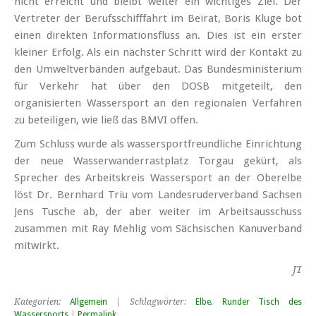
nicht erreicht und bleibt weiter ein wichtiges Ziel. Der
Vertreter der Berufsschifffahrt im Beirat, Boris Kluge bot
einen direkten Informationsfluss an. Dies ist ein erster
kleiner Erfolg. Als ein nächster Schritt wird der Kontakt zu
den Umweltverbänden aufgebaut. Das Bundesministerium
für Verkehr hat über den DOSB mitgeteilt, den
organisierten Wassersport an den regionalen Verfahren
zu beteiligen, wie ließ das BMVI offen.
Zum Schluss wurde als wasser­sport­freundliche Einrichtung
der neue Wasser­wander­rastplatz Torgau gekürt, als
Sprecher des Arbeitskreis Wassersport an der Oberelbe
löst Dr. Bernhard Triu vom Landesruderverband Sachsen
Jens Tusche ab, der aber weiter im Arbeitsausschuss
zusammen mit Ray Mehlig vom Sächsischen Kanuverband
mitwirkt.
JT
Kategorien:
Allgemein
| Schlagwörter:
Elbe
,
Runder Tisch des
Wassersports
|
Permalink