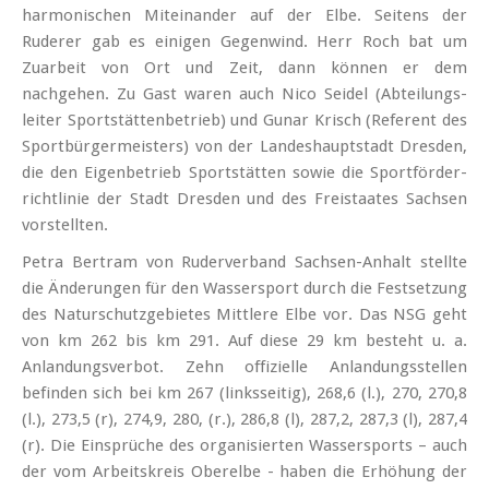
harmonischen Miteinander auf der Elbe. Seitens der
Ruderer gab es einigen Gegenwind. Herr Roch bat um
Zuarbeit von Ort und Zeit, dann können er dem
nachgehen. Zu Gast waren auch Nico Seidel (Abteilungs­
leiter Sport­stätten­betrieb) und Gunar Krisch (Referent des
Sport­bürger­meisters) von der Landeshauptstadt Dresden,
die den Eigenbetrieb Sportstätten sowie die Sport­förder­
richt­linie der Stadt Dresden und des Freistaates Sachsen
vorstellten.
Petra Bertram von Ruder­verband Sachsen-Anhalt stellte
die Änderungen für den Wassersport durch die Festsetzung
des Naturschutzgebietes Mittlere Elbe vor. Das NSG geht
von km 262 bis km 291. Auf diese 29 km besteht u. a.
Anlandungsverbot. Zehn offizielle Anlandungsstellen
befinden sich bei km 267 (linksseitig), 268,6 (l.), 270, 270,8
(l.), 273,5 (r), 274,9, 280, (r.), 286,8 (l), 287,2, 287,3 (l), 287,4
(r). Die Einsprüche des organisierten Wassersports – auch
der vom Arbeitskreis Oberelbe - haben die Erhöhung der