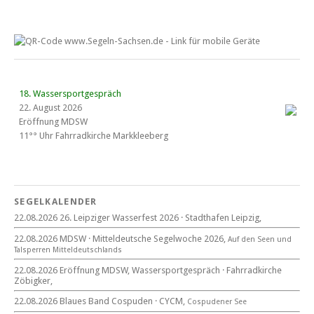
18. Wassersportgespräch
22. August 2026
Eröffnung MDSW
11°° Uhr Fahrrad­kirche Markkleeberg
Blaues Band Cospudener See
SEGELKALENDER
22.08.2026 26. Leipziger Wasserfest 2026 · Stadthafen Leipzig,
22. August 2026
22.08.2026 MDSW · Mitteldeutsche Segelwoche 2026,
Auf den Seen und
beim CYCM
Tal­sperren Mittel­deut­sch­lands
für alle Segler am See
Mitteldeutsche Segelwoche
22.08.2026 Eröffnung MDSW, Wassersportgespräch · Fahrradkirche
22. – 30. August 2026 in Sachsen · Thüringen · Sachsen Anhalt
Zöbigker,
22.08.2026 Blaues Band Cospuden · CYCM,
Cospudener See