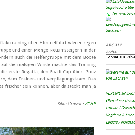
Terminübersi
ftakttraining über Himmelfahrt wieder regen
ARCHIV
gruppe und einer Menge Neuumsteigern in der
Archiv
 sondern auch die Helfergruppe mit dem Boote
s auf die mäßigen Winde machte das Training
n die erste Regatta, den Foadi-Cup über. Ganz
fern, dem Trainer- und Verpflegungsteam. Das
as frischer sein können, aber da steckt man ja
VEREINE IN SAC
Oberelbe / Dres
Silke Grosch •
SCHP
Lausitz / Ostsac
Vogtland & Krieb
Leipzig / Nordsa