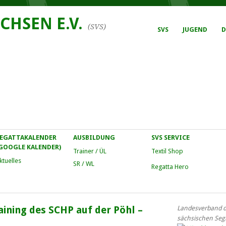
CHSEN E.V.
(SVS)
SVS
JUGEND
D
EGATTAKALENDER
AUSBILDUNG
SVS SERVICE
GOOGLE KALENDER)
Trainer / ÜL
Textil Shop
ktuelles
SR / WL
Regatta Hero
ining des SCHP auf der Pöhl –
Landesverband d
sächsischen Seg