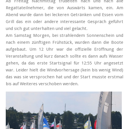
Ab Freitag Nach­mittag trudelten nach und nach alle
Regatta­teil­nehmer, die von Auswärts kamen, ein. Am
Abend wurde dann bei leckeren Getränken und Essen vom
Grill das ein oder andere interessante Gespräch geführt
und sich gut unterhalten und viel gelacht.
Am Samstag Morgen, bei strahlendem Sonnen­schein und
nach einem zünftigen Früh­stück, wurden dann die Boote
aufge­baut. Um 12 Uhr war die offizielle Eröffnung der
Veranstaltung und kurz danach sollte es dann aufs Wasser
gehen, da das erste Startsignal für 12:55 Uhr angesetzt
war. Leider hielt die Wind­vorhersage (kein bis wenig Wind)
das was sie ver­sprochen hat und der Start musste erstmal
bis auf Weiteres verschoben werden.