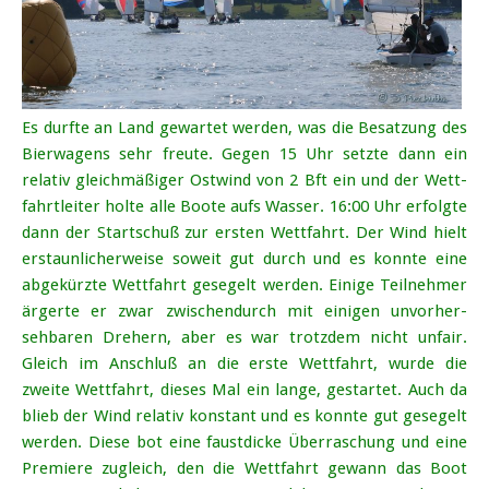
Es durfte an Land gewartet werden, was die Besatzung des
Bier­wagens sehr freute. Gegen 15 Uhr setzte dann ein
relativ gleich­mäßiger Ostwind von 2 Bft ein und der Wett­
fahrt­leiter holte alle Boote aufs Wasser. 16:00 Uhr erfolgte
dann der Start­schuß zur ersten Wett­fahrt. Der Wind hielt
erstaun­licher­weise soweit gut durch und es konnte eine
abgekürzte Wett­fahrt gesegelt werden. Einige Teilnehmer
ärgerte er zwar zwischen­durch mit einigen unvorher­
sehbaren Drehern, aber es war trotzdem nicht unfair.
Gleich im Anschluß an die erste Wett­fahrt, wurde die
zweite Wett­fahrt, dieses Mal ein lange, gestartet. Auch da
blieb der Wind relativ konstant und es konnte gut gesegelt
werden. Diese bot eine faust­dicke Überraschung und eine
Premiere zugleich, den die Wett­fahrt gewann das Boot