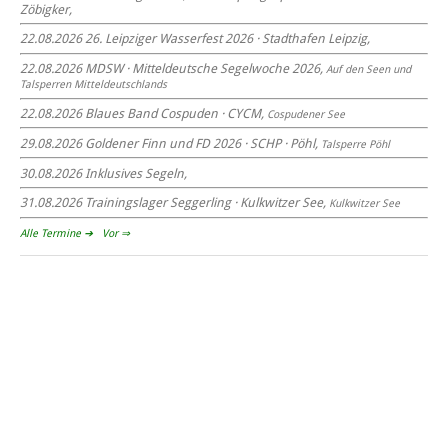
Zöbigker,
22. August 2026
beim CYCM
22.08.2026 26. Leipziger Wasserfest 2026 · Stadthafen Leipzig,
für alle Segler am See
Mitteldeutsche Segelwoche
22.08.2026 MDSW · Mitteldeutsche Segelwoche 2026,
Auf den Seen und
22. – 30. August 2026 in Sachsen · Thüringen · Sachsen Anhalt
Tal­sperren Mittel­deut­sch­lands
22.08.2026 Blaues Band Cospuden · CYCM,
Cospudener See
29.08.2026 Goldener Finn und FD 2026 · SCHP · Pöhl,
Talsperre Pöhl
30.08.2026 Inklusives Segeln,
Goldener Finn und FD 2026
29. – 30. August 2026
31.08.2026 Trainingslager Seggerling · Kulkwitzer See,
Kulkwitzer See
beim SCHP auf der Talsperre Pöhl
Alle Termine ➔
Vor ⇒
53. EXPOVITA Regatta •
5. – 6.9.2026
Kulkwitzer See bei Leipzig
German Open Seggerling.
Opti, O\'pen SkiFF, 29er, 420er, Yardstick Jollen
Langstreckenregatta & Blaues Band
der Talsperre Pöhl vom