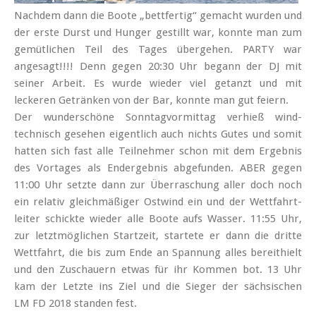
Nachdem dann die Boote „bettfertig“ gemacht wurden und
der erste Durst und Hunger gestillt war, konnte man zum
gemütlichen Teil des Tages übergehen. PARTY war
angesagt!!!! Denn gegen 20:30 Uhr begann der DJ mit
seiner Arbeit. Es wurde wieder viel getanzt und mit
leckeren Getränken von der Bar, konnte man gut feiern.
Der wunder­schöne Sonntag­vormittag verhieß wind­
technisch gesehen eigentlich auch nichts Gutes und somit
hatten sich fast alle Teilnehmer schon mit dem Ergebnis
des Vortages als Ender­gebnis abgefunden. ABER gegen
11:00 Uhr setzte dann zur Überraschung aller doch noch
ein relativ gleich­mäßiger Ostwind ein und der Wett­fahrt­
leiter schickte wieder alle Boote aufs Wasser. 11:55 Uhr,
zur letzt­möglichen Start­zeit, startete er dann die dritte
Wett­fahrt, die bis zum Ende an Spannung alles bereit­hielt
und den Zuschauern etwas für ihr Kommen bot. 13 Uhr
kam der Letzte ins Ziel und die Sieger der sächsischen
LM FD 2018 standen fest.