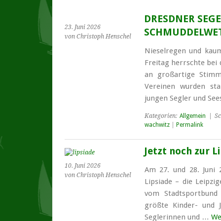
DRESDNER SEG
23. Juni 2026
SCHMUDDELWE
von Christoph Henschel
Nieselregen und kaum
Freitag herrschte bei
an großartige Stimm
Vereinen wurden sta
jungen Segler und See
Kategorien:
Allgemein
| Sc
wachwitz
|
Permalink
Jetzt noch zur L
10. Juni 2026
Am 27. und 28. Juni 
von Christoph Henschel
Lipsiade – die Leipzi
vom Stadtsportbund L
größte Kinder- und J
Seglerinnen und …
We