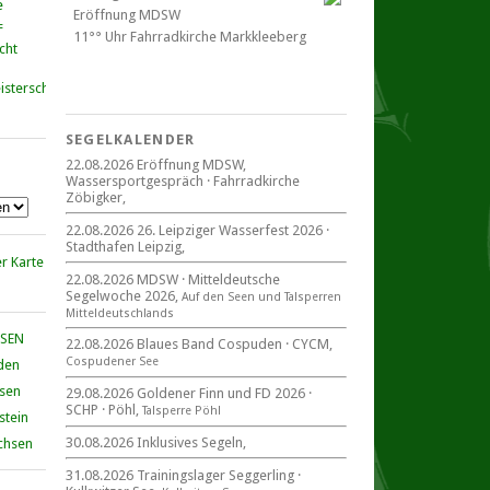
Eröffnung MDSW
11°° Uhr Fahrrad­kirche Markkleeberg
cht
Blaues Band Cospudener See
SEGELKALENDER
22.08.2026 Eröffnung MDSW,
Wassersportgespräch · Fahrradkirche
22. August 2026
Zöbigker,
beim CYCM
für alle Segler am See
22.08.2026 26. Leipziger Wasserfest 2026 ·
Mitteldeutsche Segelwoche
Stadthafen Leipzig,
22. – 30. August 2026 in Sachsen ·
Thüringen · Sachsen Anhalt
22.08.2026 MDSW · Mitteldeutsche
Segelwoche 2026,
Auf den Seen und Tal­sperren
Mittel­deut­sch­lands
HSEN
22.08.2026 Blaues Band Cospuden · CYCM,
Cospudener See
den
Goldener Finn und FD 2026
29. – 30. August 2026
hsen
29.08.2026 Goldener Finn und FD 2026 ·
SCHP · Pöhl,
beim SCHP auf der Talsperre Pöhl
Talsperre Pöhl
stein
30.08.2026 Inklusives Segeln,
chsen
31.08.2026 Trainingslager Seggerling ·