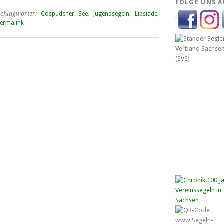
FOLGE UNS A
chlagwörter:
Cospudener See
,
Jugendsegeln
,
Lipsiade
,
ermalink