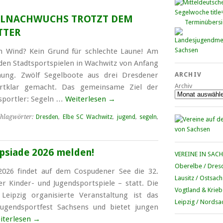
ELNACHWUCHS TROTZT DEM
Terminübersi
TTER
 Wind? Kein Grund für schlechte Laune! Am
 den Stadtsportspielen in Wachwitz von Anfang
ung. Zwölf Segelboote aus drei Dresdener
ARCHIV
Archiv
rtklar gemacht. Das gemeinsame Ziel der
sportler: Segeln …
Weiterlesen
→
hlagwörter:
Dresden
,
Elbe SC Wachwitz
,
jugend
,
segeln
,
ipsiade 2026 melden!
VEREINE IN SAC
Oberelbe / Dres
2026 findet auf dem Cospudener See die 32.
Lausitz / Ostsac
ger Kinder- und Jugendsportspiele – statt. Die
Vogtland & Krieb
eipzig organisierte Veranstaltung ist das
Leipzig / Nordsa
ugendsportfest Sachsens und bietet jungen
iterlesen
→