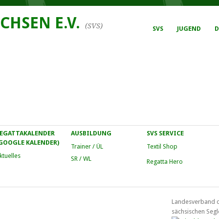
CHSEN E.V.
(SVS)
SVS
JUGEND
D
EGATTAKALENDER
AUSBILDUNG
SVS SERVICE
GOOGLE KALENDER)
Trainer / ÜL
Textil Shop
ktuelles
SR / WL
Regatta Hero
Landesverband 
sächsischen Segl