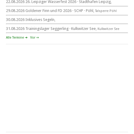
22.08.2026 26. Leipziger Wasserfest 2026 · Stadthafen Leipzig,
29.08.2026 Goldener Finn und FD 2026 · SCHP · Pöhl,
Talsperre Pöhl
30.08.2026 Inklusives Segeln,
Goldener Finn und FD 2026
29. – 30. August 2026
31.08.2026 Trainingslager Seggerling · Kulkwitzer See,
Kulkwitzer See
beim SCHP auf der Talsperre Pöhl
Alle Termine ➔
Vor ⇒
53. EXPOVITA Regatta •
5. – 6.9.2026
Kulkwitzer See bei Leipzig
German Open Seggerling.
Opti, O\'pen SkiFF, 29er, 420er, Yardstick Jollen
Langstreckenregatta & Blaues Band
der Talsperre Pöhl vom
12. – 13. September 2026 beim Segelverein Pöhl „Helmsgrüner
Bucht“
Mitteldeutsche Jugendmeisterschaft