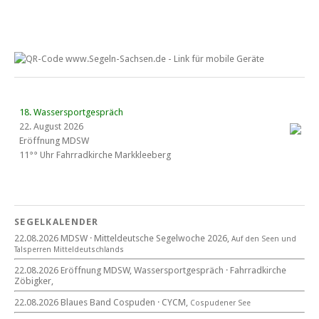
18. Wassersportgespräch
22. August 2026
Eröffnung MDSW
11°° Uhr Fahrrad­kirche Markkleeberg
Blaues Band Cospudener See
SEGELKALENDER
22.08.2026 MDSW · Mitteldeutsche Segelwoche 2026,
Auf den Seen und
22. August 2026
Tal­sperren Mittel­deut­sch­lands
beim CYCM
22.08.2026 Eröffnung MDSW, Wassersportgespräch · Fahrradkirche
für alle Segler am See
Zöbigker,
Mitteldeutsche Segelwoche
22. – 30. August 2026 in Sachsen · Thüringen · Sachsen Anhalt
22.08.2026 Blaues Band Cospuden · CYCM,
Cospudener See