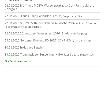
SEGELKALENDER
Eröffnung MDSW
22.08.2026 Eröffnung MDSW, Wassersportgespräch · Fahrradkirche
11°° Uhr Fahrrad­kirche Markkleeberg
Zöbigker,
22.08.2026 Blaues Band Cospuden · CYCM,
Cospudener See
Blaues Band Cospudener See
22.08.2026 MDSW · Mitteldeutsche Segelwoche 2026,
Auf den Seen und
Tal­sperren Mittel­deut­sch­lands
22.08.2026 26. Leipziger Wasserfest 2026 · Stadthafen Leipzig,
22. August 2026
29.08.2026 Goldener Finn und FD 2026 · SCHP · Pöhl,
Talsperre Pöhl
beim CYCM
für alle Segler am See
30.08.2026 Inklusives Segeln,
Mitteldeutsche Segelwoche
22. – 30. August 2026 in Sachsen · Thüringen · Sachsen Anhalt
31.08.2026 Trainingslager Seggerling · Kulkwitzer See,
Kulkwitzer See
Alle Termine ➔
Vor ⇒
Goldener Finn und FD 2026
29. – 30. August 2026
beim SCHP auf der Talsperre Pöhl
53. EXPOVITA Regatta •
5. – 6.9.2026