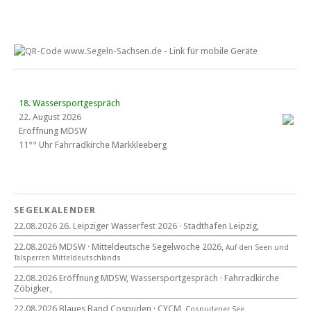
18. Wassersportgespräch
22. August 2026
Eröffnung MDSW
11°° Uhr Fahrrad­kirche Markkleeberg
Blaues Band Cospudener See
SEGELKALENDER
22.08.2026 26. Leipziger Wasserfest 2026 · Stadthafen Leipzig,
22. August 2026
22.08.2026 MDSW · Mitteldeutsche Segelwoche 2026,
Auf den Seen und
beim CYCM
Tal­sperren Mittel­deut­sch­lands
für alle Segler am See
Mitteldeutsche Segelwoche
22.08.2026 Eröffnung MDSW, Wassersportgespräch · Fahrradkirche
22. – 30. August 2026 in Sachsen · Thüringen · Sachsen Anhalt
Zöbigker,
22.08.2026 Blaues Band Cospuden · CYCM,
Cospudener See