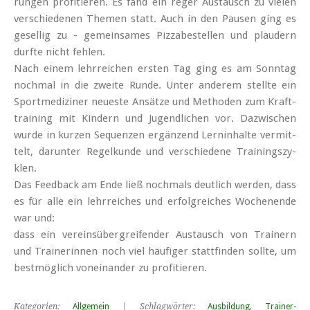
run­gen pro­fi­tie­ren. Es fand ein re­ger Aus­tausch zu vie­len
ver­schie­de­nen The­men statt. Auch in den Pau­sen ging es
ge­sel­lig zu - ge­mein­sa­mes Piz­zabe­stel­len und plau­dern
durf­te nicht feh­len.
Nach ei­nem lehr­rei­chen ers­ten Tag ging es am Sonn­tag
noch­mal in die zwei­te Run­de. Un­ter an­de­rem stell­te ein
Sport­me­di­zi­ner neu­es­te An­sät­ze und Me­tho­den zum Kraft­
trai­ning mit Kin­dern und Ju­gend­li­chen vor. Da­zwi­schen
wur­de in kur­zen Se­quen­zen er­gän­zend Lern­in­hal­te ver­mit­
telt, dar­un­ter Re­gel­kun­de und ver­schie­de­ne Trai­nings­zy­
klen.
Das Feed­back am En­de ließ noch­mals deut­lich wer­den, dass
es für al­le ein lehr­rei­ches und er­folg­rei­ches Wo­chen­en­de
war und:
dass ein ver­eins­über­grei­fen­der Aus­tausch von Trai­nern
und Trai­ne­rin­nen noch viel häu­fi­ger statt­fin­den soll­te, um
best­mög­lich von­ein­an­der zu pro­fi­tie­ren.
Kategorien:
Allgemein
| Schlagwörter:
Ausbildung
,
Trainer-