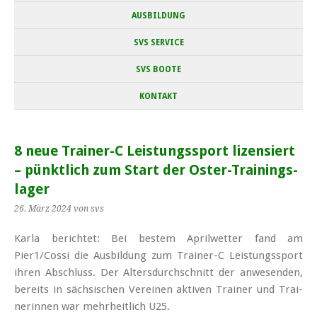
AUSBILDUNG
SVS SERVICE
SVS BOOTE
KONTAKT
8 neue Trai­ner-C Leis­tungs­sport li­zen­siert
– pünkt­lich zum Start der Os­ter-Trai­nings­
la­ger
26. März 2024
von svs
Kar­la be­rich­tet: Bei bes­tem April­wet­ter fand am
Pier1/Cossi die Aus­bil­dung zum Trai­ner-C Leis­tungs­sport
ih­ren Ab­schluss. Der Al­ters­durch­schnitt der an­we­sen­den,
be­reits in säch­si­schen Ver­ei­nen ak­ti­ven Trai­ner und Trai­
ne­rin­nen war mehr­heit­lich U25.