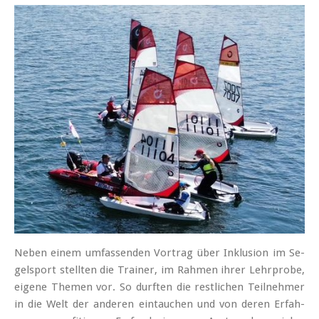
Ne­ben ei­nem um­fas­sen­den Vor­trag über In­klu­si­on im Se­
gel­sport stell­ten die Trai­ner, im Rah­men ih­rer Lehr­pro­be,
ei­ge­ne The­men vor. So durf­ten die rest­li­chen Teil­neh­mer
in die Welt der an­de­ren ein­tau­chen und von de­ren Er­fah­