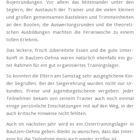
Bo­jen­run­dun­gen. Vor al­lem das Mit­ein­an­der un­ter den
Seg­lern, der Aus­tausch der Trai­ner und die vie­len klei­nen
und gro­ßen ge­mein­sa­men Bas­te­lei­en und Trimm­ein­hei­ten
an den Boo­ten, die Aus­wer­tungs­run­den und die theo­re­ti­
schen Aus­bil­dun­gen mach­ten die Fe­ri­en­wo­che zu ei­nem
tol­len Er­leb­nis.
Das le­cke­re, frisch zu­be­rei­te­te Es­sen und die gu­te Un­ter­
kunft in Baut­zen-Oeh­na wa­ren na­tür­lich eben­falls ein gu­
ter Rah­men für ein gut or­ga­ni­sier­tes Trai­nings­la­ger.
So konn­ten die El­tern am Sams­tag sehr aus­ge­gli­che­ne Kin­
der be­grü­ßen. Bei der Sie­ger­eh­rung wur­den nicht nur Ur­
kun­den, Prei­se und Jugend­se­gel­schei­ne ver­ge­ben. Je­der
Teil­neh­mer be­kam von sei­nem Trai­ner auch noch ein­mal
ei­ni­ge per­sön­li­che Ein­schät­zun­gen mit auf den Weg, in der
auch kri­ti­sche Hin­wei­se nicht fehl­ten.
Auch im nächs­ten Jahr wird es ein Os­ter­trai­nings­la­ger in
Baut­zen-Oeh­na ge­ben. Bleibt zu wün­schen, dass das In­ter­
es­se für die Teil­nah­me dann auch wie­der grö­ßer ist.