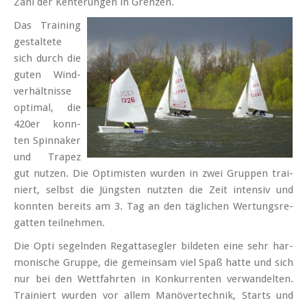
Zahl der Ken­te­run­gen in Gren­zen.
Das Trai­ning
ge­stal­te­te
sich durch die
gu­ten Wind­
ver­hält­nis­se
op­ti­mal, die
420er konn­
ten Spinna­ker
und Tra­pez
gut nut­zen. Die Op­ti­mis­ten wur­den in zwei Grup­pen trai­
niert, selbst die Jüngs­ten nutz­ten die Zeit in­ten­siv und
konn­ten be­reits am 3. Tag an den täg­li­chen Wer­tungs­re­
gat­ten teil­neh­men.
Die Op­ti se­geln­den Re­gat­ta­seg­ler bil­de­ten ei­ne sehr har­
mo­ni­sche Grup­pe, die ge­mein­sam viel Spaß hat­te und sich
nur bei den Wett­fahr­ten in Kon­kur­ren­ten ver­wan­del­ten.
Trai­niert wur­den vor al­lem Ma­nö­ver­tech­nik, Starts und