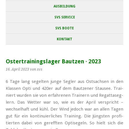
AUSBILDUNG
SVS SERVICE
SVS BOOTE
KONTAKT
Os­ter­trai­nings­la­ger Bautzen · 2023
16. April 2023
von svs
6 Ta­ge lang se­gel­ten jun­ge Seg­ler aus Ost­sach­sen in den
Klas­sen Op­ti und 420er auf dem Baut­zener Stau­see. Trai­
niert wur­den sie von er­fah­re­nen Trai­nern und Re­gat­ta­seg­
lern. Das Wet­ter war so, wie es der April ver­spricht –
wech­sel­haft und kühl. Der Wind je­doch war an al­len Ta­gen
gut für ein kon­ti­nu­ier­li­ches Trai­ning. Die Jüngs­ten pro­fi­
tier­ten da­bei von gereff­ten Op­ti­se­geln. So hielt sich die