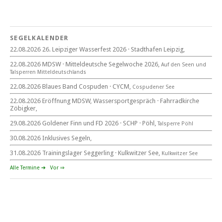
Blaues Band Cospudener See
SEGELKALENDER
22.08.2026 26. Leipziger Wasserfest 2026 · Stadthafen Leipzig,
22. August 2026
22.08.2026 MDSW · Mitteldeutsche Segelwoche 2026,
Auf den Seen und
beim CYCM
Tal­sperren Mittel­deut­sch­lands
für alle Segler am See
Mitteldeutsche Segelwoche
22.08.2026 Blaues Band Cospuden · CYCM,
Cospudener See
22. – 30. August 2026 in Sachsen · Thüringen · Sachsen Anhalt
22.08.2026 Eröffnung MDSW, Wassersportgespräch · Fahrradkirche
Zöbigker,
29.08.2026 Goldener Finn und FD 2026 · SCHP · Pöhl,
Talsperre Pöhl
30.08.2026 Inklusives Segeln,
Goldener Finn und FD 2026
29. – 30. August 2026
31.08.2026 Trainingslager Seggerling · Kulkwitzer See,
Kulkwitzer See
beim SCHP auf der Talsperre Pöhl
Alle Termine ➔
Vor ⇒
53. EXPOVITA Regatta •
5. – 6.9.2026
Kulkwitzer See bei Leipzig
German Open Seggerling.