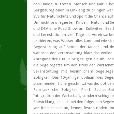
den Dialog zu treten. Mensch und Natur be
Bergbauregionen in Einklang zu bringen war
SVS für Naturschutz und Sport die Chance auf
Um nicht privilegierten Kindern Natur und S
und DSV eine Road Show am Kulkwitzer See b
und Lernstationen vier Tage die Vereinsarbe
probieren, was Wasser alles kann und wie sic
Begeisterung auf Seiten der Kinder und d
während der Veranstaltung klar: das wolle
Anregung der IHK Leipzig trugen die im Sachs
die Segelregatta um den Preis der Wirtscha
Veranstaltung mit besinnlichem Segelseg
Zöbigker. Das 10-jährige Jubiläum des Seg
stammenden Eiche geschnitzt wurde, bot den
Fahrradkirche Zöbigker, Pier1, SachsenS
Integration der Wirtschaft, sondern schluge
Entwicklung, die sich bei den folgenden Sege
Wie fühlt es sich an, keinen festen Boden u