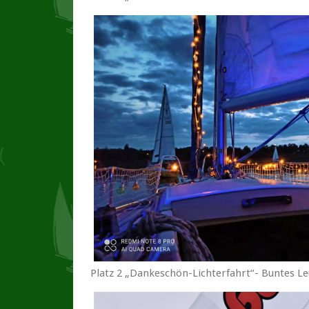
Platz 2 „Dankeschön-Lichterfahrt“- Buntes Le