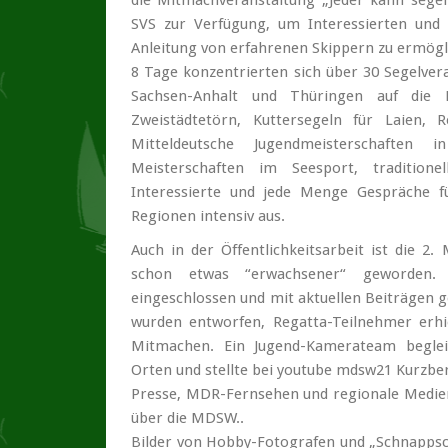
die Mitmachveranstaltung „Jeder kann sege
SVS zur Verfügung, um Interessierten und
Anleitung von erfahrenen Skippern zu ermögl
8 Tage konzentrierten sich über 30 Segelver
Sachsen-Anhalt und Thüringen auf die Mi
Zweistädtetörn, Kuttersegeln für Laien,
Mitteldeutsche Jugendmeisterschaften 
Meisterschaften im Seesport, traditione
Interessierte und jede Menge Gespräche f
Regionen intensiv aus.
Auch in der Öffentlichkeitsarbeit ist die
schon etwas “erwachsener“ geworden.
eingeschlossen und mit aktuellen Beiträgen
wurden entworfen, Regatta-Teilnehmer erh
Mitmachen. Ein Jugend-Kamerateam beglei
Orten und stellte bei youtube mdsw21 Kurzber
Presse, MDR-Fernsehen und regionale Medien 
über die MDSW..
Bilder von Hobby-Fotografen und „Schnappsc