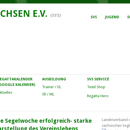
CHSEN E.V.
(SVS)
SVS
JUGEND
D
EGATTAKALENDER
AUSBILDUNG
SVS SERVICE
GOOGLE KALENDER)
Trainer / ÜL
Textil Shop
ktuelles
SR / WL
Regatta Hero
he Segelwoche erfolgreich- starke
Landesverband 
sächsischen Segl
arstellung des Vereinslebens