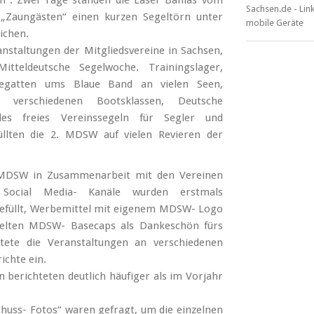
ln“. Zwei Tage standen die Laser Bahias vom
 „Zaungästen“ einen kurzen Segeltörn unter
ichen.
anstaltungen der Mitgliedsvereine in Sachsen,
tteldeutsche Segelwoche. Trainingslager,
 Regatten ums Blaue Band an vielen Seen,
in verschiedenen Bootsklassen, Deutsche
lles freies Vereinssegeln für Segler und
üllten die 2. MDSW auf vielen Revieren der
 2. MDSW in Zusammenarbeit mit den Vereinen
 Social Media- Kanäle wurden erstmals
 gefüllt, Werbemittel mit eigenem MDSW- Logo
ielten MDSW- Basecaps als Dankeschön fürs
tete die Veranstaltungen an verschiedenen
ichte ein.
berichteten deutlich häufiger als im Vorjahr
huss- Fotos“ waren gefragt, um die einzelnen