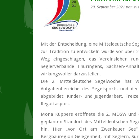
29. September 2021
von sv
Mit der Entscheidung, eine Mitteldeutsche S
zur Tradition zu entwickeln wurde vor über 
Weg eingeschlagen, das Vereinsleben ru
Seglerverbände Thüringens, Sachsen-Anhal
wirkungsvoller darzustellen.
Die 2. Mitteldeutsche Segelwoche hat v
Aufgabenbereiche des Segelsports und der
abgebildet: Kinder- und Jugendarbeit, Frei
Regattasport.
Mona Küppers eröffnete die 2. MDSW und 
geplanten Standort des Mitteldeutschen Sege
hin. Hier „vor Ort am Zwenkauer See“ e
Bergbauregion Gelegenheit, mit Seglern, Sur