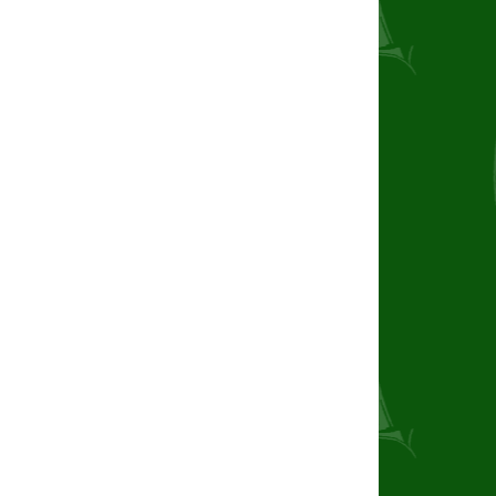
31.10. – 1.11.2026 Talsperre Zeulenroda,
mit J/70 Kielbooten
beim SCTZ
26. Pirker Finntage • 20. – 21. Juni 2026
beim SC Pirk
auf der Talsperre Pirk
XXXII. LIPSIADE • 27.–28.06.2026
Cospudener See • O\'pen SkiFF, Opti-B,
29er, 420er
• 32. Leipziger Kinder- und
Jugendsportspiele •
10. EythraCup beim Yachtclub Zwenkau
28. Juni 2026 Yardstickregatta auf dem
Zwenkauer See