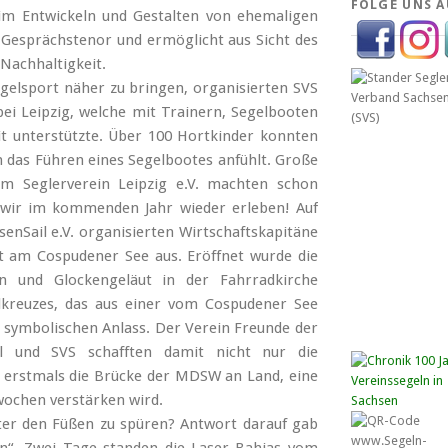
FOLGE UNS A
im Entwickeln und Gestalten von ehemaligen
 Gesprächstenor und ermöglicht aus Sicht des
 Nachhaltigkeit.
egelsport näher zu bringen, organisierten SVS
ei Leipzig, welche mit Trainern, Segelbooten
it unterstützte. Über 100 Hortkinder konnten
h das Führen eines Segelbootes anfühlt. Große
em Seglerverein Leipzig e.V. machten schon
n wir im kommenden Jahr wieder erleben! Auf
enSail e.V. organisierten Wirtschaftskapitäne
ft am Cospudener See aus. Eröffnet wurde die
en und Glockengeläut in der Fahrradkirche
elkreuzes, das aus einer vom Cospudener See
 symbolischen Anlass. Der Verein Freunde der
ail und SVS schafften damit nicht nur die
n erstmals die Brücke der MDSW an Land, eine
lwochen verstärken wird.
nter den Füßen zu spüren? Antwort darauf gab