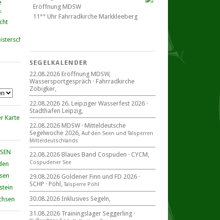
Eröffnung MDSW
11°° Uhr Fahrrad­kirche Markkleeberg
cht
Blaues Band Cospudener See
SEGELKALENDER
22.08.2026 Eröffnung MDSW,
Wassersportgespräch · Fahrradkirche
22. August 2026
Zöbigker,
beim CYCM
für alle Segler am See
22.08.2026 26. Leipziger Wasserfest 2026 ·
Mitteldeutsche Segelwoche
Stadthafen Leipzig,
22. – 30. August 2026 in Sachsen ·
Thüringen · Sachsen Anhalt
22.08.2026 MDSW · Mitteldeutsche
Segelwoche 2026,
Auf den Seen und Tal­sperren
Mittel­deut­sch­lands
HSEN
22.08.2026 Blaues Band Cospuden · CYCM,
Cospudener See
den
Goldener Finn und FD 2026
29. – 30. August 2026
hsen
29.08.2026 Goldener Finn und FD 2026 ·
SCHP · Pöhl,
beim SCHP auf der Talsperre Pöhl
Talsperre Pöhl
stein
30.08.2026 Inklusives Segeln,
chsen
31.08.2026 Trainingslager Seggerling ·