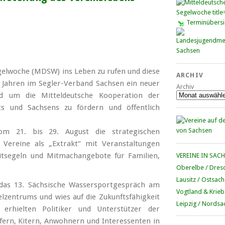
s
Terminübersi
egelwoche (MDSW) ins Leben zu rufen und diese
ARCHIV
2 Jahren im Segler-Verband Sachsen ein neuer
Archiv
nd um die Mitteldeutsche Kooperation der
ts und Sachsens zu fördern und öffentlich
om 21. bis 29. August die strategischen
 Vereine als „Extrakt“ mit Veranstaltungen
zeitsegeln und Mitmachangebote für Familien,
VEREINE IN SAC
Oberelbe / Dres
Lausitz / Ostsac
das 13. Sächsische Wassersportgespräch am
Vogtland & Krieb
lzentrums und wies auf die Zukunftsfähigkeit
Leipzig / Nordsa
rhielten Politiker und Unterstützer der
fern, Kitern, Anwohnern und Interessenten in