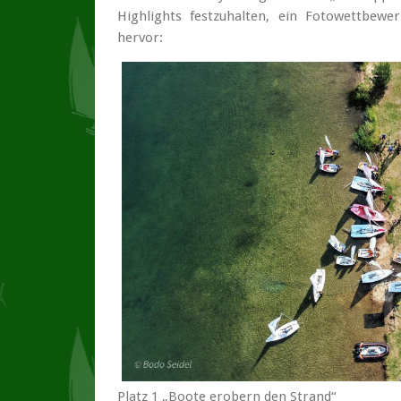
Highlights festzuhalten, ein Fotowettbewe
hervor:
Platz 1 „Boote erobern den Strand“