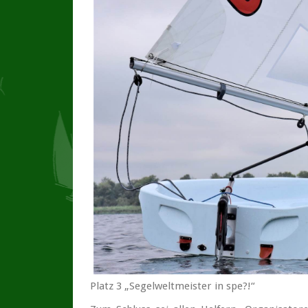
Platz 3 „Segelweltmeister in spe?!“