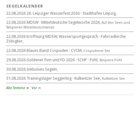
SEGELKALENDER
22.08.2026 26. Leipziger Wasserfest 2026 · Stadthafen Leipzig,
22. August 2026
22.08.2026 MDSW · Mitteldeutsche Segelwoche 2026,
Auf den Seen und
beim CYCM
Tal­sperren Mittel­deut­sch­lands
für alle Segler am See
Mitteldeutsche Segelwoche
22.08.2026 Eröffnung MDSW, Wassersportgespräch · Fahrradkirche
22. – 30. August 2026 in Sachsen · Thüringen · Sachsen Anhalt
Zöbigker,
22.08.2026 Blaues Band Cospuden · CYCM,
Cospudener See
29.08.2026 Goldener Finn und FD 2026 · SCHP · Pöhl,
Talsperre Pöhl
30.08.2026 Inklusives Segeln,
Goldener Finn und FD 2026
29. – 30. August 2026
31.08.2026 Trainingslager Seggerling · Kulkwitzer See,
Kulkwitzer See
beim SCHP auf der Talsperre Pöhl
Alle Termine ➔
Vor ⇒
53. EXPOVITA Regatta •
5. – 6.9.2026
Kulkwitzer See bei Leipzig
German Open Seggerling.
Opti, O\'pen SkiFF, 29er, 420er, Yardstick Jollen