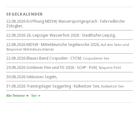
Blaues Band Cospudener See
SEGELKALENDER
22.08.2026 Eröffnung MDSW, Wassersportgespräch · Fahrradkirche
Zöbigker,
22. August 2026
beim CYCM
22.08.2026 26. Leipziger Wasserfest 2026 · Stadthafen Leipzig,
für alle Segler am See
Mitteldeutsche Segelwoche
22.08.2026 MDSW · Mitteldeutsche Segelwoche 2026,
Auf den Seen und
22. – 30. August 2026 in Sachsen · Thüringen · Sachsen Anhalt
Tal­sperren Mittel­deut­sch­lands
22.08.2026 Blaues Band Cospuden · CYCM,
Cospudener See
29.08.2026 Goldener Finn und FD 2026 · SCHP · Pöhl,
Talsperre Pöhl
30.08.2026 Inklusives Segeln,
Goldener Finn und FD 2026
29. – 30. August 2026
31.08.2026 Trainingslager Seggerling · Kulkwitzer See,
Kulkwitzer See
beim SCHP auf der Talsperre Pöhl
Alle Termine ➔
Vor ⇒
53. EXPOVITA Regatta •
5. – 6.9.2026
Kulkwitzer See bei Leipzig
German Open Seggerling.
Opti, O\'pen SkiFF, 29er, 420er, Yardstick Jollen