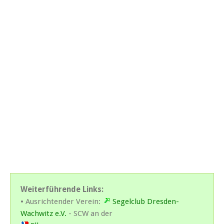
Weiterführende Links:
• Ausrichtender Verein:
Segelclub Dresden-
Wachwitz e.V.
- SCW an der