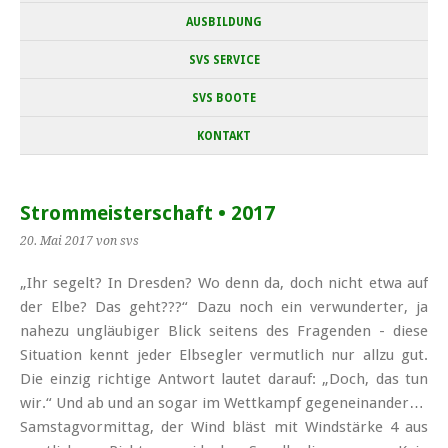
AUSBILDUNG
SVS SERVICE
SVS BOOTE
KONTAKT
Strommeisterschaft • 2017
20. Mai 2017
von svs
„Ihr segelt? In Dresden? Wo denn da, doch nicht etwa auf
der Elbe? Das geht???“ Dazu noch ein ver­wunder­ter, ja
nahezu un­gläu­biger Blick seitens des Fragen­den - diese
Situation kennt jeder Elb­segler vermut­lich nur allzu gut.
Die einzig richtige Antwort lautet darauf: „Doch, das tun
wir.“ Und ab und an sogar im Wett­kampf gegen­ein­ander…
Samstag­vor­mittag, der Wind bläst mit Wind­stärke 4 aus