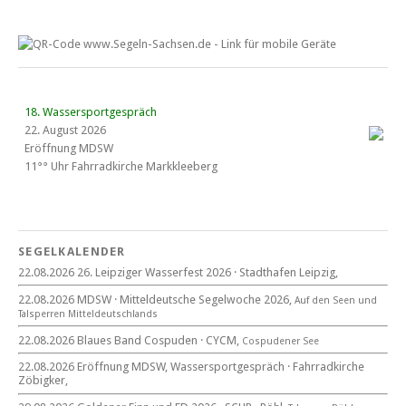
18. Wassersportgespräch
22. August 2026
Eröffnung MDSW
11°° Uhr Fahrrad­kirche Markkleeberg
Blaues Band Cospudener See
SEGELKALENDER
22.08.2026 26. Leipziger Wasserfest 2026 · Stadthafen Leipzig,
22. August 2026
22.08.2026 MDSW · Mitteldeutsche Segelwoche 2026,
Auf den Seen und
beim CYCM
Tal­sperren Mittel­deut­sch­lands
für alle Segler am See
Mitteldeutsche Segelwoche
22.08.2026 Blaues Band Cospuden · CYCM,
Cospudener See
22. – 30. August 2026 in Sachsen · Thüringen · Sachsen Anhalt
22.08.2026 Eröffnung MDSW, Wassersportgespräch · Fahrradkirche
Zöbigker,