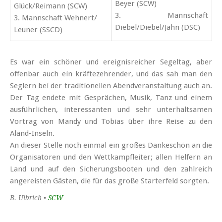
Beyer (SCW)
Glück/Reimann (SCW)
3. Mannschaft
3. Mannschaft Wehnert/
Diebel/Diebel/Jahn (DSC)
Leuner (SSCD)
Es war ein schöner und er­eignis­reicher Segel­tag, aber
offenbar auch ein kräfte­zehrender, und das sah man den
Seglern bei der traditionellen Abend­ver­an­stal­tung auch an.
Der Tag endete mit Gesprächen, Musik, Tanz und einem
aus­führ­lichen, interes­santen und sehr unter­halt­samen
Vortrag von Mandy und Tobias über ihre Reise zu den
Aland-Inseln.
An dieser Stelle noch einmal ein großes Danke­schön an die
Organi­satoren und den Wett­kampf­leiter; allen Helfern an
Land und auf den Sicherungs­booten und den zahlreich
angereisten Gästen, die für das große Starter­feld sorgten.
B. Ulbrich •
SCW