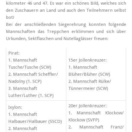
kilometer 46 und 47. Es war ein schönes Bild, welches sich
den Zuschauern an Land und auch den Teilnehmern selbst
bot!
Bei der an­schlie­ßenden Sieger­ehrung konnten folgende
Mann­schaften das Treppchen er­klimmen und sich über
Urkunden, Sekt­flaschen und Nutella­glässer freuen:
Pirat:
1. Mannschaft
15er Jollenkreuzer:
Tusche/Tusche (SCW)
1. Mannschaft
2. Mannschaft Scheffler/
Blüher/Blüher (SCW)
Nadolny (1. SCP)
2. Mannschaft Rülke/
3. Mannschaft
Tünnermeier (SCW)
Luther/Luther (1. SCP)
20er Jollenkreuzer:
Ixylon:
1. Mannschaft Klockow/
1. Mannschaft
Klockow (SVFP)
Halbauer/Halbauer (SSCD)
2. Mannschaft Franz/
2. Mannschaft