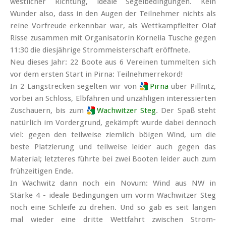
west­licher Rich­tung, ideale Segel­beding­ungen. Kein
Wunder also, dass in den Augen der Teil­nehmer nichts als
reine Vor­freude erkennbar war, als Wett­kampf­leiter Olaf
Risse zusammen mit Organisatorin Kornelia Tusche gegen
11:30 die dies­jährige Strom­meister­schaft eröffnete.
Neu dieses Jahr: 22 Boote aus 6 Vereinen tummelten sich
vor dem ersten Start in Pirna: Teil­nehmer­rekord!
In 2 Langs­trecken segelten wir von
Pirna
über Pill­nitz,
vorbei an Schloss, Elb­fähren und un­zäh­ligen interes­sierten
Zu­schauern, bis zum
Wach­witzer Steg
. Der Spaß steht
natürlich im Vor­der­grund, ge­kämpft wurde dabei dennoch
viel: gegen den teil­weise ziem­lich böigen Wind, um die
beste Platz­ierung und teil­weise leider auch gegen das
Material; letzteres führte bei zwei Booten leider auch zum
frühzeitigen Ende.
In Wachwitz dann noch ein Novum: Wind aus NW in
Stärke 4 - ideale Bedingungen um vorm Wach­witzer Steg
noch eine Schleife zu drehen. Und so gab es seit langen
mal wieder eine dritte Wettfahrt zwischen Strom­