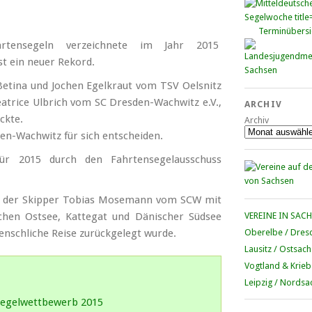
Terminübersi
ahrtensegeln verzeichnete im Jahr 2015
st ein neuer Rekord.
Betina und Jochen Egelkraut vom TSV Oelsnitz
eatrice Ulbrich vom SC Dresden-Wachwitz e.V.,
ARCHIV
ckte.
Archiv
en-Wachwitz für sich entscheiden.
ür 2015 durch den Fahrtensegelausschuss
hr der Skipper Tobias Mosemann vom SCW mit
lichen Ostsee, Kattegat und Dänischer Südsee
VEREINE IN SAC
enschliche Reise zurückgelegt wurde.
Oberelbe / Dres
Lausitz / Ostsac
Vogtland & Krieb
Leipzig / Nordsa
segelwettbewerb 2015