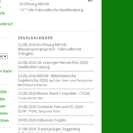
Eröffnung MDSW
11°° Uhr Fahrrad­kirche Markkleeberg
cht
Blaues Band Cospudener See
SEGELKALENDER
22.08.2026 Eröffnung MDSW,
Wassersportgespräch · Fahrradkirche
22. August 2026
Zöbigker,
beim CYCM
für alle Segler am See
22.08.2026 26. Leipziger Wasserfest 2026 ·
Mitteldeutsche Segelwoche
Stadthafen Leipzig,
22. – 30. August 2026 in Sachsen ·
Thüringen · Sachsen Anhalt
22.08.2026 MDSW · Mitteldeutsche
Segelwoche 2026,
Auf den Seen und Tal­sperren
Mittel­deut­sch­lands
HSEN
22.08.2026 Blaues Band Cospuden · CYCM,
Cospudener See
den
Goldener Finn und FD 2026
29. – 30. August 2026
hsen
29.08.2026 Goldener Finn und FD 2026 ·
SCHP · Pöhl,
beim SCHP auf der Talsperre Pöhl
Talsperre Pöhl
stein
30.08.2026 Inklusives Segeln,
chsen
31.08.2026 Trainingslager Seggerling ·