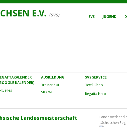
CHSEN E.V.
(SVS)
SVS
JUGEND
D
EGATTAKALENDER
AUSBILDUNG
SVS SERVICE
GOOGLE KALENDER)
Trainer / ÜL
Textil Shop
ktuelles
SR / WL
Regatta Hero
hsische Landesmeisterschaft
Landesverband 
sächsischen Segl