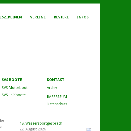
ISZIPLINEN
VEREINE
REVIERE
INFOS
SVS BOOTE
KONTAKT
SVS Motorboot
Archiv
SVS Leihboote
IMPRESSUM
Datenschutz
der
18. Wassersportgespräch
er
22. August 2026