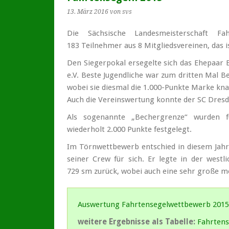
13. März 2016
von svs
Die Sächsische Landesmeisterschaft F
183 Teilnehmer aus 8 Mitglieds­vereinen, das i
Den Siegerpokal ersegelte sich das Ehepaar 
e.V. Beste Jugendliche war zum dritten Mal B
wobei sie diesmal die 1.000-Punkte Marke kna
Auch die Vereinswertung konnte der SC Dresd
Als sogenannte „Bechergrenze“ wurden f
wiederholt 2.000 Punkte festgelegt.
Im Törnwettbewerb entschied in diesem Ja
seiner Crew für sich. Er legte in der west
729 sm zurück, wobei auch eine sehr große m
Auswertung Fahrtensegelwettbewerb 2015
weitere Ergebnisse als Tabelle:
Fahrten