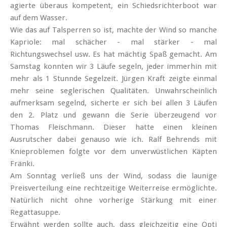
agierte überaus kompetent, ein Schiedsrichterboot war
auf dem Wasser.
Wie das auf Talsperren so ist, machte der Wind so manche
Kapriole: mal schächer - mal stärker - mal
Richtungswechsel usw. Es hat mächtig Spaß gemacht. Am
Samstag konnten wir 3 Läufe segeln, jeder immerhin mit
mehr als 1 Stunnde Segelzeit. Jürgen Kraft zeigte einmal
mehr seine seglerischen Qualitäten. Unwahrscheinlich
aufmerksam segelnd, sicherte er sich bei allen 3 Läufen
den 2. Platz und gewann die Serie überzeugend vor
Thomas Fleischmann. Dieser hatte einen kleinen
Ausrutscher dabei genauso wie ich. Ralf Behrends mit
Knieproblemen folgte vor dem unverwüstlichen Käpten
Fränki.
Am Sonntag verließ uns der Wind, sodass die launige
Preisverteilung eine rechtzeitige Weiterreise ermöglichte.
Natürlich nicht ohne vorherige Stärkung mit einer
Regattasuppe.
Erwähnt werden sollte auch, dass gleichzeitig eine Opti