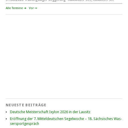
beim SCHP auf der Talsperre Pöhl
Alle Termine ➔
Vor ⇒
53. EXPOVITA Regatta •
5. – 6.9.2026
Kulkwitzer See bei Leipzig
German Open Seggerling.
Opti, O\'pen SkiFF, 29er, 420er, Yardstick Jollen
Langstreckenregatta & Blaues Band
der Talsperre Pöhl vom
12. – 13. September 2026 beim Segelverein Pöhl „Helmsgrüner
Bucht“
Mitteldeutsche Jugendmeisterschaft
12. – 13. September 2026 für Opti A+B, O\'pen Skiff, 29er, 420er,
NEUESTE BEITRÄGE
Europe, ILCA • Goitzsche See beim YCB
Deutsche Meisterschaft Ixylon 2026 in der Lausitz
Er­öff­nung der 7. Mit­tel­deut­schen Se­gel­wo­che – 18. Säch­si­sches Was­
ser­sport­ge­spräch