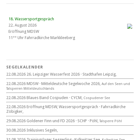
18. Wassersportgespräch
22. August 2026
Eröffnung MDSW
11°° Uhr Fahrrad­kirche Markkleeberg
Blaues Band Cospudener See
SEGELKALENDER
22.08.2026 26. Leipziger Wasserfest 2026 · Stadthafen Leipzig,
22. August 2026
22.08.2026 MDSW · Mitteldeutsche Segelwoche 2026,
Auf den Seen und
beim CYCM
Tal­sperren Mittel­deut­sch­lands
für alle Segler am See
Mitteldeutsche Segelwoche
22.08.2026 Blaues Band Cospuden · CYCM,
Cospudener See
22. – 30. August 2026 in Sachsen · Thüringen · Sachsen Anhalt
22.08.2026 Eröffnung MDSW, Wassersportgespräch · Fahrradkirche
Zöbigker,
29.08.2026 Goldener Finn und FD 2026 · SCHP · Pöhl,
Talsperre Pöhl
30.08.2026 Inklusives Segeln,
Goldener Finn und FD 2026
29. – 30. August 2026
31.08.2026 Trainingslager Seggerling · Kulkwitzer See,
Kulkwitzer See