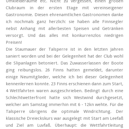
Umkleideräume etc.
Nicht zu vergessen, einen großen
Clubraum in der ersten Etage mit vereinseigener
Gastronomie. Diesen ehrenamtlichen Gastronomen danke
ich nochmals ganz herzlich: sie haben alle Finnsegler
nebst Anhang mit allerbesten Speisen und Getränken
versorgt. Und das alles mit konkurrenzlos niedrigen
Preisen!
Die Staumauer der Talsperre ist in den letzten Jahren
saniert worden und bei der Gelegenheit hat der Club wohl
die Slipanlagen betoniert. Das Zuwasserlassen der Boote
ging reibungslos. 26 Finns hatten gemeldet, darunter
einige Neumitglieder, welche ich bei dieser Gelegenheit
kennenlernen konnte. 23 Finns erschienen dann zum Start,
4 Wettfahrten waren ausgeschrieben. Bedingt durch eine
Schlechtwetterfront hatte sich Westwind durchgesetzt,
welcher am Samstag immerhin mit 6 - 12kn wehte. Für die
Talsperre übrigens die optimale Windrichtung. Der
klassische Dreieckskurs war ausgelegt mit Start am Leefaß
und Ziel am Luvfaß. Überhaupt: die Wettfahrtleitung