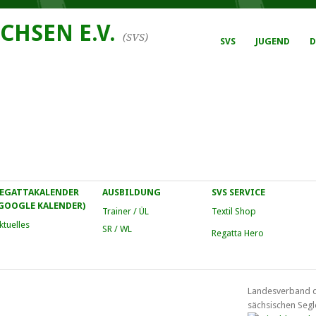
CHSEN E.V.
(SVS)
SVS
JUGEND
D
EGATTAKALENDER
AUSBILDUNG
SVS SERVICE
GOOGLE KALENDER)
Trainer / ÜL
Textil Shop
ktuelles
SR / WL
Regatta Hero
Landesverband 
sächsischen Segl