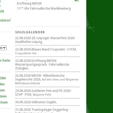
Eröffnung MDSW
11°° Uhr Fahrrad­kirche Markkleeberg
cht
Blaues Band Cospudener See
SEGELKALENDER
22.08.2026 26. Leipziger Wasserfest 2026 ·
Stadthafen Leipzig,
22. August 2026
beim CYCM
22.08.2026 Blaues Band Cospuden · CYCM,
für alle Segler am See
Cospudener See
Mitteldeutsche Segelwoche
22. – 30. August 2026 in Sachsen ·
22.08.2026 Eröffnung MDSW,
Thüringen · Sachsen Anhalt
Wassersportgespräch · Fahrradkirche
Zöbigker,
22.08.2026 MDSW · Mitteldeutsche
HSEN
Segelwoche 2026,
Auf den Seen und Tal­sperren
Mittel­deut­sch­lands
den
Goldener Finn und FD 2026
29. – 30. August 2026
hsen
29.08.2026 Goldener Finn und FD 2026 ·
SCHP · Pöhl,
beim SCHP auf der Talsperre Pöhl
Talsperre Pöhl
stein
30.08.2026 Inklusives Segeln,
chsen
31.08.2026 Trainingslager Seggerling ·