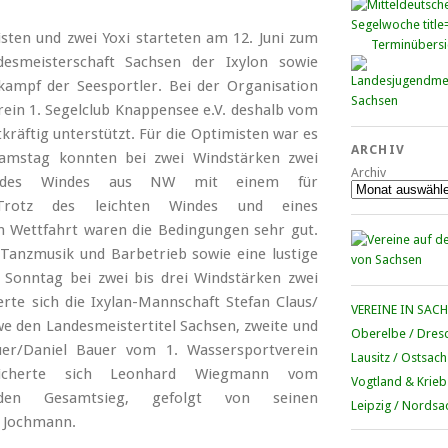
isten und zwei Yoxi starteten am 12. Juni zum
Terminübersi
ndesmeisterschaft Sachsen der Ixylon sowie
kampf der Seesportler.
Bei der Organisation
ein 1. Segelclub Knappensee e.V. deshalb vom
kräftig unterstützt. Für die Optimisten war es
ARCHIV
Samstag konnten bei zwei Windstärken zwei
Archiv
nk des Windes aus NW mit einem für
 Trotz des leichten Windes und eines
n Wettfahrt waren die Bedingungen sehr gut.
anzmusik und Barbetrieb sowie eine lustige
 Sonntag bei zwei bis drei Windstärken zwei
rte sich die Ixylan-Mannschaft Stefan Claus/
VEREINE IN SAC
we den Landesmeistertitel Sachsen, zweite und
Oberelbe / Dres
er/Daniel Bauer vom 1. Wassersportverein
Lausitz / Ostsac
sicherte sich Leonhard Wiegmann vom
Vogtland & Krieb
nd den Gesamtsieg, gefolgt von seinen
Leipzig / Nordsa
 Jochmann.