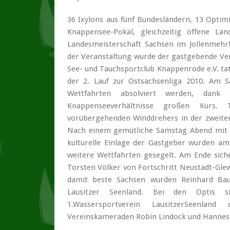
36 Ixylons aus fünf Bundesländern, 13 Optim
Knappensee-Pokal, gleichzeitig offene La
Landesmeisterschaft Sachsen im Jollenmehr
der Veranstaltung wurde der gastgebende Ver
See- und Tauchsportclub Knappenrode e.V. tat
der 2. Lauf zur Ostsachsenliga 2010. Am 
Wettfahrten absolviert werden, da
Knappenseeverhältnisse großen Kurs.
vorübergehenden Winddrehers in der zweite
Nach einem gemütliche Samstag Abend mit T
kulturelle Einlage der Gastgeber wurden am
weitere Wettfahrten gesegelt. Am Ende siche
Torsten Völker von Fortschritt Neustadt-Gle
damit beste Sachsen wurden Reinhard Bau
Lausitzer Seenland. Bei den Optis 
1.Wassersportverein LausitzerSeenla
Vereinskameraden Robin Lindock und Hannes