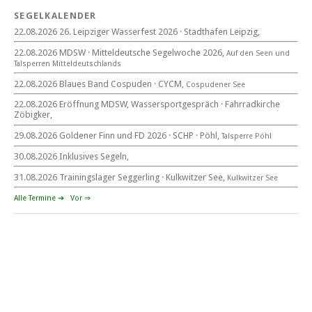
22. August 2026
SEGELKALENDER
Eröffnung MDSW
22.08.2026 26. Leipziger Wasserfest 2026 · Stadthafen Leipzig,
11°° Uhr Fahrrad­kirche Markkleeberg
22.08.2026 MDSW · Mitteldeutsche Segelwoche 2026,
Auf den Seen und
Tal­sperren Mittel­deut­sch­lands
Blaues Band Cospudener See
22.08.2026 Blaues Band Cospuden · CYCM,
Cospudener See
22.08.2026 Eröffnung MDSW, Wassersportgespräch · Fahrradkirche
Zöbigker,
22. August 2026
29.08.2026 Goldener Finn und FD 2026 · SCHP · Pöhl,
Talsperre Pöhl
beim CYCM
für alle Segler am See
30.08.2026 Inklusives Segeln,
Mitteldeutsche Segelwoche
22. – 30. August 2026 in Sachsen · Thüringen · Sachsen Anhalt
31.08.2026 Trainingslager Seggerling · Kulkwitzer See,
Kulkwitzer See
Alle Termine ➔
Vor ⇒
Goldener Finn und FD 2026
29. – 30. August 2026
beim SCHP auf der Talsperre Pöhl