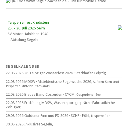
Talsperrenfest Kriebstein
25. – 26. Juli 2026 beim
SV Motor Hainichen 1949
– Abteilung Segeln –
18. Wassersportgespräch
22. August 2026
SEGELKALENDER
Eröffnung MDSW
22.08.2026 26. Leipziger Wasserfest 2026 · Stadthafen Leipzig,
11°° Uhr Fahrrad­kirche Markkleeberg
22.08.2026 MDSW · Mitteldeutsche Segelwoche 2026,
Auf den Seen und
Tal­sperren Mittel­deut­sch­lands
Blaues Band Cospudener See
22.08.2026 Blaues Band Cospuden · CYCM,
Cospudener See
22.08.2026 Eröffnung MDSW, Wassersportgespräch · Fahrradkirche
Zöbigker,
22. August 2026
29.08.2026 Goldener Finn und FD 2026 · SCHP · Pöhl,
Talsperre Pöhl
beim CYCM
für alle Segler am See
30.08.2026 Inklusives Segeln,
Mitteldeutsche Segelwoche