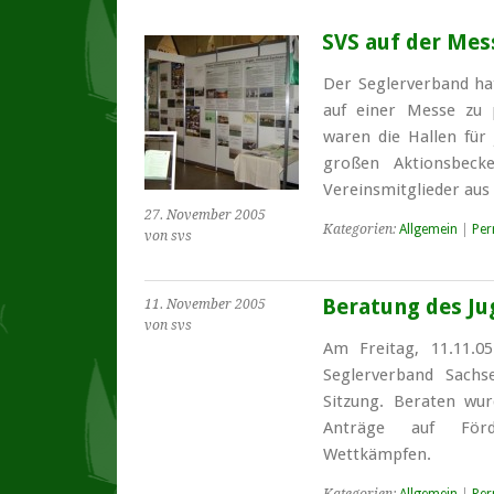
SVS auf der Mes
Der Seglerverband hat
auf einer Messe zu 
waren die Hallen für
großen Aktionsbecke
Vereinsmitglieder au
27. November 2005
Kategorien:
Allgemein
|
Per
von svs
Beratung des J
11. November 2005
von svs
Am Freitag, 11.11.05
Seglerverband Sach
Sitzung. Beraten wu
Anträge auf För
Wettkämpfen.