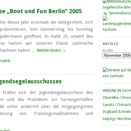
se „Boot und Fun Berlin“ 2005
Terminübersi
te dieses Jahr erstmals die Gelegenheit, sich
präsentieren. Von Donnerstag bis Sonntag
 jedermann geöffnet. In Halle 25, unweit des
ns hatten wir unseren Stand, zahlreiche
ARCHIV
s Sachsen haben …
Weiterlesen
→
Archiv
malink
ugendsegelausschusses
VEREINE IN SAC
 trafen sich der Jugendsegelausschuss des
Oberelbe / Dres
sen und das Präsidium zur turnusgemäßen
Lausitz / Ostsac
rde unter anderem über die eingegangenen
Vogtland & Krieb
derung von Trainingsmaßnahmen und
Leipzig / Nordsa