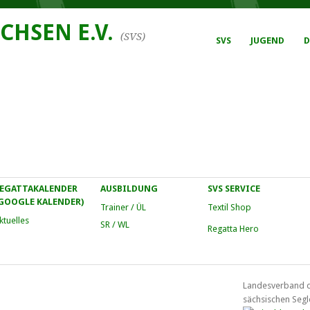
CHSEN E.V.
(SVS)
SVS
JUGEND
D
EGATTAKALENDER
AUSBILDUNG
SVS SERVICE
GOOGLE KALENDER)
Trainer / ÜL
Textil Shop
ktuelles
SR / WL
Regatta Hero
Landesverband 
sächsischen Segl