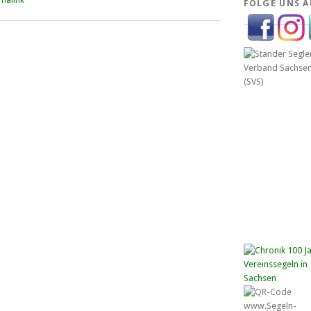
malink
FOLGE UNS A