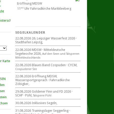
Eröffnung MDSW
11°° Uhr Fahrrad­kirche Markkleeberg
cht
Blaues Band Cospudener See
SEGELKALENDER
22.08.2026 26. Leipziger Wasserfest 2026 ·
Stadthafen Leipzig,
22. August 2026
beim CYCM
22.08.2026 MDSW · Mitteldeutsche
für alle Segler am See
Segelwoche 2026,
Auf den Seen und Tal­sperren
Mitteldeutsche Segelwoche
Mittel­deut­sch­lands
22. – 30. August 2026 in Sachsen ·
Thüringen · Sachsen Anhalt
22.08.2026 Blaues Band Cospuden · CYCM,
Cospudener See
22.08.2026 Eröffnung MDSW,
HSEN
Wassersportgespräch · Fahrradkirche
Zöbigker,
den
Goldener Finn und FD 2026
29. – 30. August 2026
hsen
29.08.2026 Goldener Finn und FD 2026 ·
SCHP · Pöhl,
beim SCHP auf der Talsperre Pöhl
Talsperre Pöhl
stein
30.08.2026 Inklusives Segeln,
chsen
31.08.2026 Trainingslager Seggerling ·