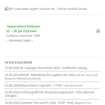
Talsperrenfest Kriebstein
25. – 26. Juli 2026 beim
SV Motor Hainichen 1949
– Abteilung Segeln –
18. Wassersportgespräch
22. August 2026
SEGELKALENDER
Eröffnung MDSW
22.08.2026 26. Leipziger Wasserfest 2026 · Stadthafen Leipzig,
11°° Uhr Fahrrad­kirche Markkleeberg
22.08.2026 MDSW · Mitteldeutsche Segelwoche 2026,
Auf den Seen und
Tal­sperren Mittel­deut­sch­lands
Blaues Band Cospudener See
22.08.2026 Blaues Band Cospuden · CYCM,
Cospudener See
22.08.2026 Eröffnung MDSW, Wassersportgespräch · Fahrradkirche
Zöbigker,
22. August 2026
29.08.2026 Goldener Finn und FD 2026 · SCHP · Pöhl,
Talsperre Pöhl
beim CYCM