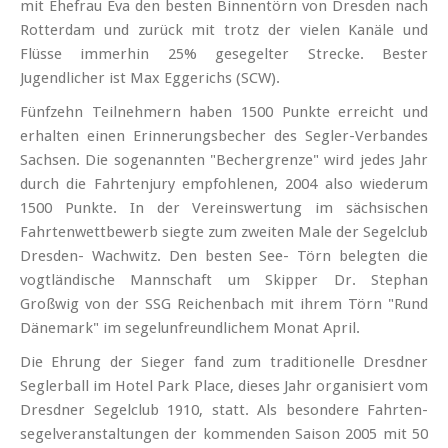
mit Ehefrau Eva den besten Binnentörn von Dresden nach
Rotterdam und zurück mit trotz der vielen Kanäle und
Flüsse immerhin 25% gesegelter Strecke. Bester
Jugendlicher ist Max Eggerichs (SCW).
Fünfzehn Teilnehmern haben 1500 Punkte erreicht und
erhalten einen Erinnerungs­becher des Segler-Verbandes
Sachsen. Die sogenannten "Bechergrenze" wird jedes Jahr
durch die Fahrtenjury empfohlenen, 2004 also wiederum
1500 Punkte. In der Vereinswertung im sächsischen
Fahrtenwettbewerb siegte zum zweiten Male der Segelclub
Dresden- Wachwitz. Den besten See- Törn belegten die
vogtländische Mannschaft um Skipper Dr. Stephan
Großwig von der SSG Reichenbach mit ihrem Törn "Rund
Dänemark" im segelunfreundlichem Monat April.
Die Ehrung der Sieger fand zum traditionelle Dresdner
Seglerball im Hotel Park Place, dieses Jahr organisiert vom
Dresdner Segelclub 1910, statt. Als besondere Fahrten­
segel­veranstaltungen der kommenden Saison 2005 mit 50