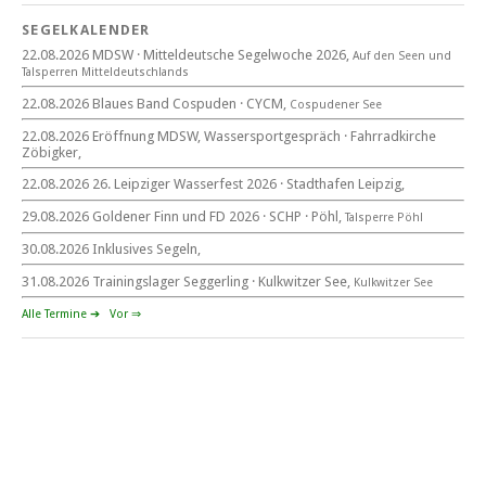
SEGELKALENDER
22.08.2026 MDSW · Mitteldeutsche Segelwoche 2026,
Auf den Seen und
22. August 2026
Tal­sperren Mittel­deut­sch­lands
beim CYCM
22.08.2026 Blaues Band Cospuden · CYCM,
Cospudener See
für alle Segler am See
Mitteldeutsche Segelwoche
22.08.2026 Eröffnung MDSW, Wassersportgespräch · Fahrradkirche
22. – 30. August 2026 in Sachsen · Thüringen · Sachsen Anhalt
Zöbigker,
22.08.2026 26. Leipziger Wasserfest 2026 · Stadthafen Leipzig,
29.08.2026 Goldener Finn und FD 2026 · SCHP · Pöhl,
Talsperre Pöhl
30.08.2026 Inklusives Segeln,
Goldener Finn und FD 2026
29. – 30. August 2026
31.08.2026 Trainingslager Seggerling · Kulkwitzer See,
Kulkwitzer See
beim SCHP auf der Talsperre Pöhl
Alle Termine ➔
Vor ⇒
53. EXPOVITA Regatta •
5. – 6.9.2026
Kulkwitzer See bei Leipzig
German Open Seggerling.
Opti, O\'pen SkiFF, 29er, 420er, Yardstick Jollen