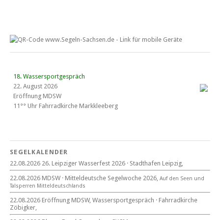
18. Wassersportgespräch
22. August 2026
Eröffnung MDSW
11°° Uhr Fahrrad­kirche Markkleeberg
Blaues Band Cospudener See
SEGELKALENDER
22.08.2026 26. Leipziger Wasserfest 2026 · Stadthafen Leipzig,
22. August 2026
22.08.2026 MDSW · Mitteldeutsche Segelwoche 2026,
Auf den Seen und
beim CYCM
Tal­sperren Mittel­deut­sch­lands
für alle Segler am See
Mitteldeutsche Segelwoche
22.08.2026 Eröffnung MDSW, Wassersportgespräch · Fahrradkirche
22. – 30. August 2026 in Sachsen · Thüringen · Sachsen Anhalt
Zöbigker,