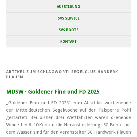
AUSBILDUNG
SVS SERVICE
SVS BOOTE
KONTAKT
ARTIKEL ZUM SCHLAGWORT:
SEGELCLUB HANDERK
PLAUEN
MDSW · Goldener Finn und FD 2025
„Goldener Finn und FD 2025“ zum Abschluss­wochen­ende
der Mittel­deutschen Segel­woche auf der Tal­sperre Pöhl
gestartet! Bei bisher drei Wett­fahrten waren drehende
Winde bei 6–10 Knoten die Heraus­forderung. 30 Boote auf
dem Wasser sind für den Ver­anstalter SC Handwerk Plauen