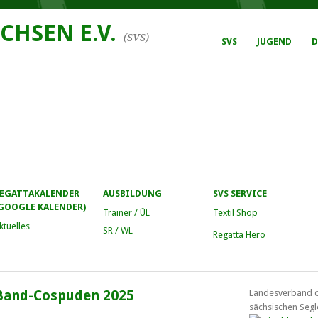
CHSEN E.V.
(SVS)
SVS
JUGEND
D
EGATTAKALENDER
AUSBILDUNG
SVS SERVICE
GOOGLE KALENDER)
Trainer / ÜL
Textil Shop
ktuelles
SR / WL
Regatta Hero
Band-Cospuden 2025
Landesverband 
sächsischen Segl