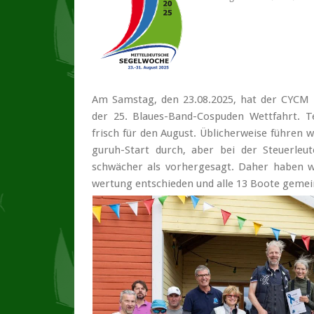
Am Sams­tag, den 23.08.2025, hat der CYCM die 
der 25. Blau­es-Band-Cospu­den Wett­fahrt. Te
frisch für den Au­gust. Üb­li­cher­wei­se füh­ren
gu­ruh-Start durch, aber bei der Steu­er­leu
schwä­cher als vor­her­ge­sagt. Da­her ha­ben wi
wer­tung ent­schie­den und al­le 13 Boo­te ge­mei