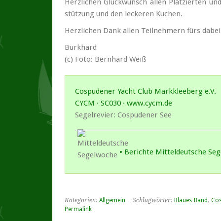
Herz­li­chen Glück­wunsch al­len Plat­zier­ten un
stüt­zung und den le­cke­ren Ku­chen.
Herz­li­chen Dank al­len Teil­neh­mern fürs da­bei
Burk­hard
(c) Fo­to: Bern­hard Weiß
Cospudener Yacht Club Markkleeberg e.V.
CYCM · SC030 · www.cycm.de
Segelrevier: Cospudener See
• Berichte Mitteldeutsche Se
Kategorien:
Allgemein
| Schlagwörter:
Blaues Band
,
Cos
Permalink