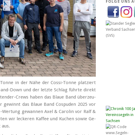
FOLGE UNS A
on­ne in der Nä­he der Cossi-Ton­ne plat­ziert
and-Down und der letz­te Schlag führ­te di­rekt
nt­en­der-Crews ha­ben das Blaue Band über­zeu­
fer ge­winnt das Blaue Band Cospu­den 2025 vor
-Wer­tung ge­wan­nen Axel & Ca­ro­lin vor Ralf &
­ten wir le­cke­ren Kaf­fee und Ku­chen so­wie Ge­
t aus.