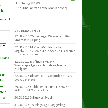
Eröffnung MDSW
11°° Uhr Fahrrad­kirche Markkleeberg
cht
Blaues Band Cospudener See
SEGELKALENDER
22.08.2026 26. Leipziger Wasserfest 2026 ·
Stadthafen Leipzig,
22. August 2026
beim CYCM
22.08.2026 MDSW · Mitteldeutsche
für alle Segler am See
Segelwoche 2026,
Auf den Seen und Tal­sperren
Mitteldeutsche Segelwoche
Mittel­deut­sch­lands
22. – 30. August 2026 in Sachsen ·
Thüringen · Sachsen Anhalt
22.08.2026 Eröffnung MDSW,
Wassersportgespräch · Fahrradkirche
Zöbigker,
HSEN
22.08.2026 Blaues Band Cospuden · CYCM,
Cospudener See
den
Goldener Finn und FD 2026
29. – 30. August 2026
hsen
29.08.2026 Goldener Finn und FD 2026 ·
SCHP · Pöhl,
beim SCHP auf der Talsperre Pöhl
Talsperre Pöhl
stein
30.08.2026 Inklusives Segeln,
chsen
31.08.2026 Trainingslager Seggerling ·