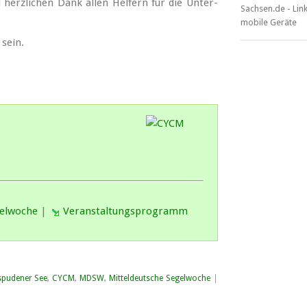
d herz­li­chen Dank al­len Hel­fern für die Un­ter­
 sein.
gelwoche
|
Veranstaltungsprogramm
pudener See
,
CYCM
,
MDSW
,
Mitteldeutsche Segelwoche
|