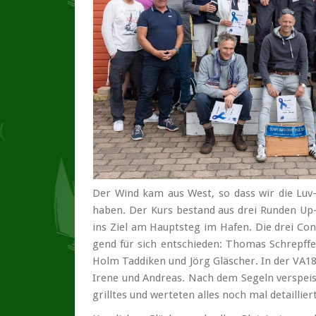
Der Wind kam aus West, so dass wir die Luv-T
ha­ben. Der Kurs be­stand aus drei Run­den Up-
ins Ziel am Haupt­steg im Ha­fen. Die drei Co
gend für sich ent­schie­den: Tho­mas Schre­pf
Holm Tad­di­ken und Jörg Gläs­cher. In der VA18
Ire­ne und An­dre­as. Nach dem Se­geln ver­speis
grill­tes und wer­te­ten al­les noch mal de­tail­lier