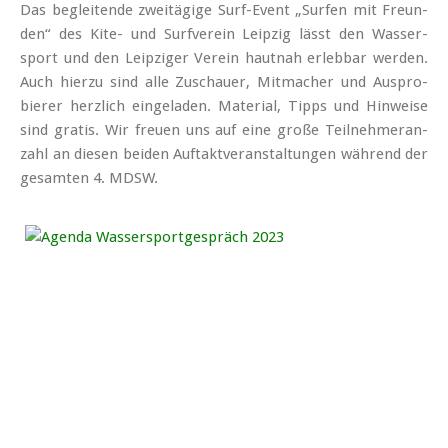
Das be­glei­ten­de zwei­tä­gi­ge Surf-Event „Sur­fen mit Freun­
den“ des Ki­te- und Surf­ver­ein Leip­zig lässt den Was­ser­
sport und den Leip­zi­ger Ver­ein haut­nah er­leb­bar wer­den.
Auch hier­zu sind al­le Zu­schau­er, Mit­ma­cher und Aus­pro­
bie­rer herz­lich ein­ge­la­den. Ma­te­ri­al, Tipps und Hin­wei­se
sind gra­tis. Wir freu­en uns auf ei­ne gro­ße Teil­neh­mer­an­
zahl an die­sen bei­den Auf­takt­ver­an­stal­tun­gen wäh­rend der
ge­sam­ten 4. MDSW.