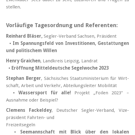
stel­len.
Vorläufige Tagesordnung und Referenten:
Reinhard Bläser,
Segler-Verband Sachsen, Präsident
•
Im Spannungsfeld von Investitionen, Gestattungen
und politischem Willen
Henry Graichen
, Landkreis Leipzig, Landrat
•
Eröffnung Mittel­deutsche Segel­woche 2023
Stephan Berger
, Sächsisches Staats­minis­terium für Wirt­
schaft, Arbeit und Verkehr, Abteilungs­leiter Mobilität
•
Wassersport für alle!
Projekt „Foilen 2023“ –
Ausnahme oder Beispiel?
Clemens Fackeldey
, Deutscher Segler-Verband, Vize­
präsident Fahrten- und
Frei­zeit­segeln
•
Seemannschaft mit Blick über den lokalen