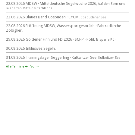
22.08.2026 MDSW · Mitteldeutsche Segelwoche 2026,
Auf den Seen und
beim CYCM
Tal­sperren Mittel­deut­sch­lands
für alle Segler am See
Mitteldeutsche Segelwoche
22.08.2026 Blaues Band Cospuden · CYCM,
Cospudener See
22. – 30. August 2026 in Sachsen · Thüringen · Sachsen Anhalt
22.08.2026 Eröffnung MDSW, Wassersportgespräch · Fahrradkirche
Zöbigker,
29.08.2026 Goldener Finn und FD 2026 · SCHP · Pöhl,
Talsperre Pöhl
30.08.2026 Inklusives Segeln,
Goldener Finn und FD 2026
29. – 30. August 2026
31.08.2026 Trainingslager Seggerling · Kulkwitzer See,
Kulkwitzer See
beim SCHP auf der Talsperre Pöhl
Alle Termine ➔
Vor ⇒
53. EXPOVITA Regatta •
5. – 6.9.2026
Kulkwitzer See bei Leipzig
German Open Seggerling.
Opti, O\'pen SkiFF, 29er, 420er, Yardstick Jollen
Langstreckenregatta & Blaues Band
der Talsperre Pöhl vom
12. – 13. September 2026 beim Segelverein Pöhl „Helmsgrüner