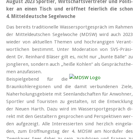
Au­gust 2023 Sport­ler, Wirt­schafts­ver­tre­ter und Po­li­ti­
ker an ei­nen Tisch und er­öff­net fei­er­lich die schon
4. Mit­tel­deut­sche Se­gel­wo­che
Das be­reits tra­di­tio­nel­le Was­ser­sport­ge­spräch im Rah­men
der Mit­tel­deut­schen Se­gel­wo­che (MDSW) wird auch 2023
wie­der von ak­tu­el­len The­men und hoch­ran­gi­gen Ver­ant­
wort­li­chen be­stimmt. Un­ter Mo­de­ra­ti­on von SVS-Prä­si­
dent Dr. Rein­hard Blä­ser gilt es, nicht nur „bun­te Bäl­le“ zu
jon­glie­ren, son­dern auch „hei­ße Koh­len“ als Ge­sprächs­the­
men an­zu­fas­sen.
Bei­spiel­ge­bend für die
Braun­koh­le­re­gio­nen und die da­mit ver­bun­de­nen Zie­le,
Nah­er­ho­lungs­ge­bie­te mit Se­en­land­schaf­ten für An­woh­ner,
Sport­ler und Tou­ris­ten zu ge­stal­ten, ist die Ent­wick­lung
der Neu­en Harth. Da­zu wird im Was­ser­sport­ge­spräch di­
rekt mit den Ge­stal­tern ge­spro­chen und Per­spek­ti­ven wer­
den auf­ge­zeigt. Al­le In­ter­es­sier­ten sind herz­lich ein­ge­la­
den, zum Er­öff­nungs­tag der 4. MDSW am Nord­ufer des
Zwen­kau­er Sees da­bei zu sein, zu­zu­hö­ren und Fra­gen zu