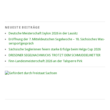
Bucht“
Mitteldeutsche Jugendmeisterschaft
12. – 13. September 2026 für Opti A+B, O\'pen Skiff, 29er, 420er,
NEUESTE BEITRÄGE
Europe, ILCA • Goitzsche See beim YCB
Deutsche Meisterschaft Ixylon 2026 in der Lausitz
Er­öff­nung der 7. Mit­tel­deut­schen Se­gel­wo­che – 18. Säch­si­sches Was­
ser­sport­ge­spräch
„Goldener Geier“ • 6. – 7. Juni 2026
Sächsische Seglerinnen feiern starke Erfolge beim Helga Cup 2026
Kinder- und Jugend­regatta beim 1. WSVLS Lausitzer Seenland auf
DRESDNER SEGELNACHWUCHS TROTZT DEM SCHMUDDELWETTER
dem Geierswalder See
Finn-Landesmeisterschaft 2026 an der Talsperre Pirk
Saisonfinale Cospuden • Ixylon und FD
10. – 11. Oktober 2026 beim CYCM
Schluchtenpreis der O-Jollen