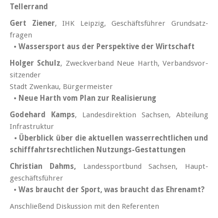
Tellerrand
Gert Ziener
, IHK Leipzig, Geschäfts­führer Grund­satz­
fragen
•
Wasser­sport aus der Perspektive der Wirtschaft
Holger Schulz
, Zweck­verband Neue Harth, Verbands­vor­
sitzen­der
Stadt Zwenkau, Bürger­meister
•
Neue Harth vom Plan zur Realisierung
Godehard Kamps
, Landesdirektion Sachsen, Abteilung
Infrastruktur
•
Überblick über die aktuellen wasser­recht­lichen und
schiff­fahrts­recht­lichen Nutzungs-Ge­statt­ungen
Christian Dahms,
Landes­sport­bund Sachsen, Haupt­
geschäfts­führer
•
Was braucht der Sport, was braucht das Ehrenamt?
Anschließend Diskussion mit den Referenten