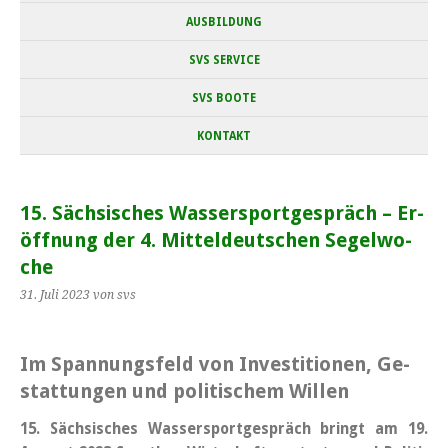
AUSBILDUNG
SVS SERVICE
SVS BOOTE
KONTAKT
15. Säch­si­sches Was­ser­sport­ge­spräch – Er­
öff­nung der 4. Mit­tel­deut­schen Se­gel­wo­
che
31. Juli 2023
von svs
Im Span­nungs­feld von In­ves­ti­tio­nen, Ge­
stat­tun­gen und po­li­ti­schem Wil­len
15. Säch­si­sches Was­ser­sport­ge­spräch bringt am 19.