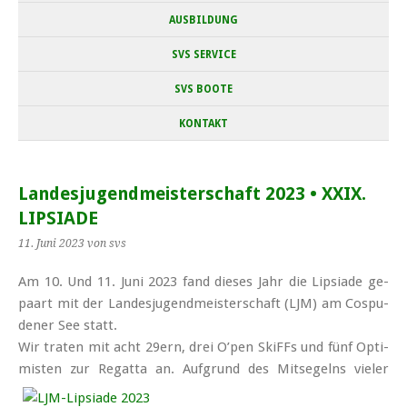
AUSBILDUNG
SVS SERVICE
SVS BOOTE
KONTAKT
Landesjugendmeisterschaft 2023 • XXIX.
LIPSIADE
11. Juni 2023
von svs
Am 10. Und 11. Ju­ni 2023 fand die­ses Jahr die Lip­sia­de ge­
paart mit der Lan­des­ju­gend­meis­ter­schaft (LJM) am Cospu­
de­ner See statt.
Wir tra­ten mit acht 29ern, drei O’pen SkiFFs und fünf Op­ti­
mis­ten zur Re­gat­ta an.
Auf­grund des Mit­se­gelns vie­ler