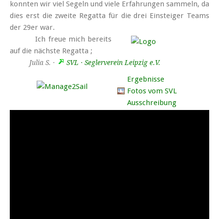
konn­ten wir viel Se­geln und vie­le Er­fah­run­gen sam­meln, da
dies erst die zwei­te Re­gat­ta für die drei Ein­stei­ger Teams
der 29er war.
Ich freue mich bereits
auf die nächste Regatta ;
Julia S. ·
SVL · Seglerverein Leipzig e.V.
Ergebnisse
Fotos vom SVL
Ausschreibung