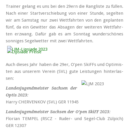
Trai­ner ge­lang es uns bei den 29ern die Rang­lis­te zu fül­len.
Nach ei­ner Start­ver­schie­bung von ei­ner Stun­de, se­gel­ten
wir am Sams­tag nur zwei Wett­fahr­ten von den ge­plan­ten
fünf, da ein Ge­wit­ter das Ab­sa­gen der wei­te­ren Wett­fahr­
ten er­zwang. Da­für gab es am Sonn­tag wun­der­schö­nes
son­ni­ges Se­gel­wet­ter mit zwei Wett­fahr­ten.
Auch die­ses Jahr ha­ben die 29er, O’pen SkiFFs und Op­ti­mis­
ten aus un­se­rem Ver­ein (SVL) gu­te Leis­tun­gen hin­ter­las­
sen:
Landesjugendmeister Sachsen der
Optis 2023:
Harry CHERVENKOV (SVL) GER 11945
Landesjugendmeister Sachsen der O’pen SkiFF 2023:
Florian TEMPEL (RSCZ - Ruder- und Segel-Club Zülpich)
GER 12307