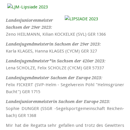
Landesjuniorenmeister
Sachsen der 29er 2023:
Zeno HEILMANN, Kilian KOCKELKE (SVL) GER 1366
Landesjugendmeisterin Sachsen der 29er 2023:
Karla KLAGES, Hanna KLAGES (CYCM) GER 327
Lan­des­ju­gend­meis­ter*in Sachsen der 420er 2023:
Lena SCHOLZE, Felix SCHOLZE (CYCM) GER 57337
Lan­des­ju­gend­meis­ter Sachsen der Europe 2023:
Felix FICKERT (SVP-Helm - Segel­verein Pöhl "Helms­grüner
Bucht") GER 1715
Landesjuniorenmeisterin Sachsen der Europe 2023:
Sophie DUNGER (SSGR -Segel­sport­gemein­schaft Reichen­
bach) GER 1368
Mir hat die Re­gat­ta sehr ge­fal­len und trotz des Ge­wit­ters