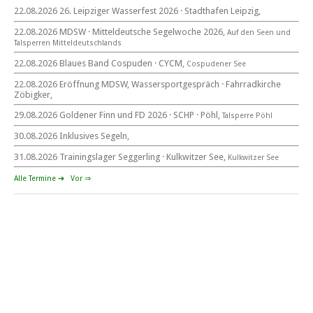
22.08.2026 26. Leipziger Wasserfest 2026 · Stadthafen Leipzig,
22. August 2026
22.08.2026 MDSW · Mitteldeutsche Segelwoche 2026,
Auf den Seen und
beim CYCM
Tal­sperren Mittel­deut­sch­lands
für alle Segler am See
Mitteldeutsche Segelwoche
22.08.2026 Blaues Band Cospuden · CYCM,
Cospudener See
22. – 30. August 2026 in Sachsen · Thüringen · Sachsen Anhalt
22.08.2026 Eröffnung MDSW, Wassersportgespräch · Fahrradkirche
Zöbigker,
29.08.2026 Goldener Finn und FD 2026 · SCHP · Pöhl,
Talsperre Pöhl
30.08.2026 Inklusives Segeln,
Goldener Finn und FD 2026
29. – 30. August 2026
31.08.2026 Trainingslager Seggerling · Kulkwitzer See,
Kulkwitzer See
beim SCHP auf der Talsperre Pöhl
Alle Termine ➔
Vor ⇒
53. EXPOVITA Regatta •
5. – 6.9.2026
Kulkwitzer See bei Leipzig
German Open Seggerling.
Opti, O\'pen SkiFF, 29er, 420er, Yardstick Jollen
Langstreckenregatta & Blaues Band