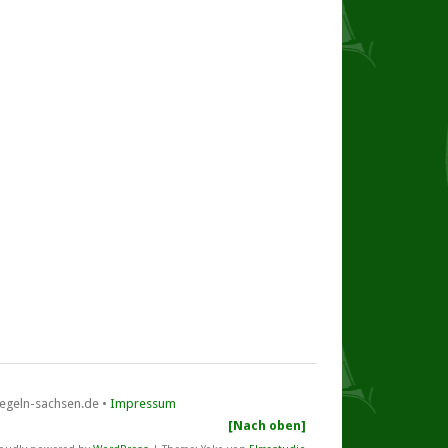
13 - 14. September 2025 beim BSC auf
dem Stausee Bautzen
Mitteldeutsche Vereinsmeisterschaft
31.10. – 1.11.2026 Talsperre Zeulenroda,
mit J/70 Kielbooten
beim SCTZ
26. Pirker Finntage • 20. – 21. Juni 2026
beim SC Pirk
auf der Talsperre Pirk
XXXII. LIPSIADE • 27.–28.06.2026
Cospudener See • O\'pen SkiFF, Opti-B,
29er, 420er
• 32. Leipziger Kinder- und
segeln-sachsen.de •
Impressum
Jugendsportspiele •
[Nach oben]