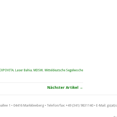
EXPOVITA
,
Laser Bahia
,
MDSW
,
Mitteldeutsche Segelwoche
Nächster Artikel →
llee 1 • 04416 Markkleeberg • Telefon/fax: +49 (341) 9831140 • E-Mail: gs(at)