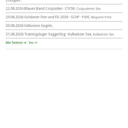
Zöbigker,
22.08.2026 Blaues Band Cospuden · CYCM,
Cospudener See
29.08.2026 Goldener Finn und FD 2026 · SCHP · Pöhl,
Talsperre Pöhl
30.08.2026 Inklusives Segeln,
Goldener Finn und FD 2026
29. – 30. August 2026
31.08.2026 Trainingslager Seggerling · Kulkwitzer See,
Kulkwitzer See
beim SCHP auf der Talsperre Pöhl
Alle Termine ➔
Vor ⇒
53. EXPOVITA Regatta •
5. – 6.9.2026
Kulkwitzer See bei Leipzig
German Open Seggerling.
Opti, O\'pen SkiFF, 29er, 420er, Yardstick Jollen
Langstreckenregatta & Blaues Band
der Talsperre Pöhl vom
12. – 13. September 2026 beim Segelverein Pöhl „Helmsgrüner
Bucht“