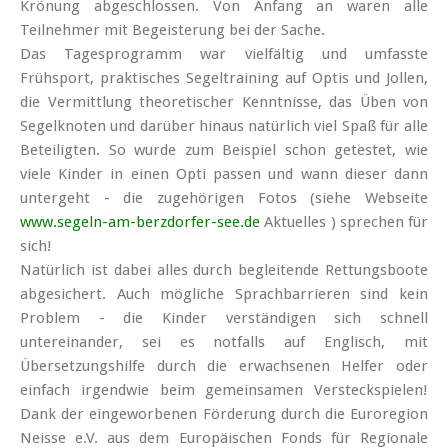
Krönung abgeschlossen. Von Anfang an waren alle
Teilnehmer mit Begeisterung bei der Sache.
Das Tages­programm war vielfältig und umfasste
Frühsport, praktisches Segel­training auf Optis und Jollen,
die Vermittlung theoretischer Kenntnisse, das Üben von
Segelknoten und darüber hinaus natürlich viel Spaß für alle
Beteiligten. So wurde zum Beispiel schon getestet, wie
viele Kinder in einen Opti passen und wann dieser dann
untergeht - die zugehörigen Fotos (siehe Webseite
www.segeln-am-berzdorfer-see.de
Aktuelles ) sprechen für
sich!
Natürlich ist dabei alles durch begleitende Rettungsboote
abgesichert. Auch mögliche Sprach­barrieren sind kein
Problem - die Kinder verständigen sich schnell
untereinander, sei es notfalls auf Englisch, mit
Übersetzungs­hilfe durch die erwachsenen Helfer oder
einfach irgendwie beim gemein­samen Versteck­spielen!
Dank der einge­worbenen Förderung durch die Euroregion
Neisse e.V. aus dem Europäischen Fonds für Regionale