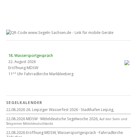
18. Wassersportgespräch
22. August 2026
Eröffnung MDSW
11°° Uhr Fahrrad­kirche Markkleeberg
Blaues Band Cospudener See
SEGELKALENDER
22.08.2026 26. Leipziger Wasserfest 2026 · Stadthafen Leipzig,
22. August 2026
22.08.2026 MDSW · Mitteldeutsche Segelwoche 2026,
Auf den Seen und
beim CYCM
Tal­sperren Mittel­deut­sch­lands
für alle Segler am See
Mitteldeutsche Segelwoche
22.08.2026 Eröffnung MDSW, Wassersportgespräch · Fahrradkirche
22. – 30. August 2026 in Sachsen · Thüringen · Sachsen Anhalt