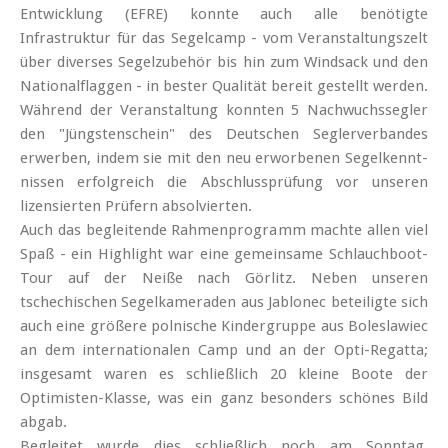
Entwicklung (EFRE) konnte auch alle benötigte
Infrastruktur für das Segelcamp - vom Veranstal­tungs­zelt
über diverses Segelzubehör bis hin zum Windsack und den
Nationalflaggen - in bester Qualität bereit gestellt werden.
Während der Veran­staltung konnten 5 Nachwuchs­segler
den "Jüngsten­schein" des Deutschen Segler­verbandes
erwerben, indem sie mit den neu erworbenen Segel­kennt­
nissen erfolgreich die Abschluss­prüfung vor unseren
lizensierten Prüfern absolvierten.
Auch das begleitende Rahmenprogramm machte allen viel
Spaß - ein Highlight war eine gemeinsame Schlauch­boot-
Tour auf der Neiße nach Görlitz. Neben unseren
tschechischen Segel­kameraden aus Jablonec beteiligte sich
auch eine größere polnische Kindergruppe aus Boleslawiec
an dem internationalen Camp und an der Opti-Regatta;
insgesamt waren es schließlich 20 kleine Boote der
Optimisten-Klasse, was ein ganz besonders schönes Bild
abgab.
Begleitet wurde dies schließlich noch am Sonntag,