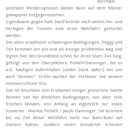
durchaus
positiven Wind­prog­nosen diesen dann auf dem Wasser
gewappnet ent­gegen­zusehen.
Irgendwann gegen halb zwölf konnte nach vielem hin- und
herlegen der Tonnen eine erste Wett­fahrt gestartet
werden.
Die oben erwähnten schwierigen Bedingungen. Peggy und
Ted kommen am pin-end als einzige problemlos weg und
legten hier den Grundstein schon für ihren Start-Ziel-Sieg,
gefolgt von den Ober­pfälzern Pöllath/Danninger, die es
a.G. häufigen Aufent­haltes (vielen Dank dafür!) bei uns
auch "können". Dritte wurden der Verfasser mit seinem
Heim­vorschoter Eric.
Das im Anschluss zum Erstaunen einiger gestartete zweite
Rennen sah bei ähnlichen Bedingungen, nun aber teils
frischen Winden, von Anfang an eigentlich nur einen
Souverän : Markus Pöllath / Jacob Danninger. Sie konnten
bis ins Ziel dieser Wett­fahrt nicht nur Bahr/Bahr auf
Distanz halten, sondern einen dreiviertel Schenkel