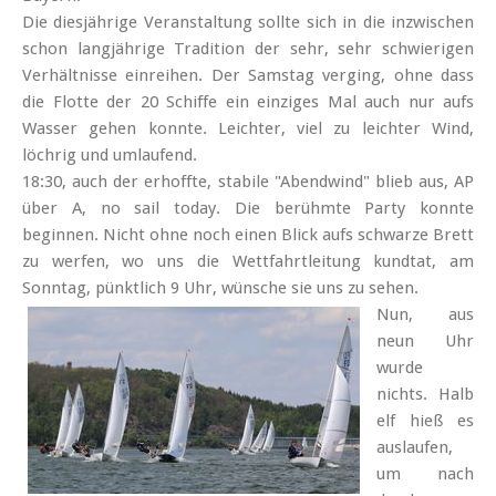
Die dies­jährige Veran­staltung sollte sich in die inzwischen
schon lang­jährige Tradition der sehr, sehr schwierigen
Verhält­nisse ein­reihen. Der Samstag verging, ohne dass
die Flotte der 20 Schiffe ein einziges Mal auch nur aufs
Wasser gehen konnte. Leichter, viel zu leichter Wind,
löchrig und umlaufend.
18:30, auch der erhoffte, stabile "Abend­wind" blieb aus, AP
über A, no sail today. Die berühmte Party konnte
beginnen. Nicht ohne noch einen Blick aufs schwarze Brett
zu werfen, wo uns die Wett­fahrt­leitung kundtat, am
Sonntag, pünktlich 9 Uhr, wünsche sie uns zu sehen.
Nun, aus
neun Uhr
wurde
nichts. Halb
elf hieß es
auslaufen,
um nach