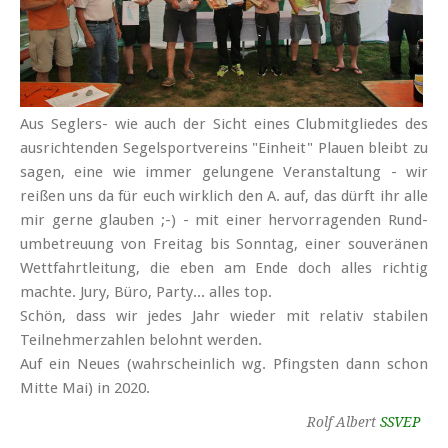
Aus Seglers- wie auch der Sicht eines Club­mitgliedes des
aus­richtenden Segel­sport­vereins "Einheit" Plauen bleibt zu
sagen, eine wie immer gelungene Veran­staltung - wir
reißen uns da für euch wirklich den A. auf, das dürft ihr alle
mir gerne glauben ;-) - mit einer hervorragenden Rund­
umbetreuung von Freitag bis Sonntag, einer souveränen
Wett­fahrt­leitung, die eben am Ende doch alles richtig
machte. Jury, Büro, Party... alles top.
Schön, dass wir jedes Jahr wieder mit relativ stabilen
Teilnehmer­zahlen belohnt werden.
Auf ein Neues (wahr­scheinlich wg. Pfingsten dann schon
Mitte Mai) in 2020.
Rolf Albert
SSVEP