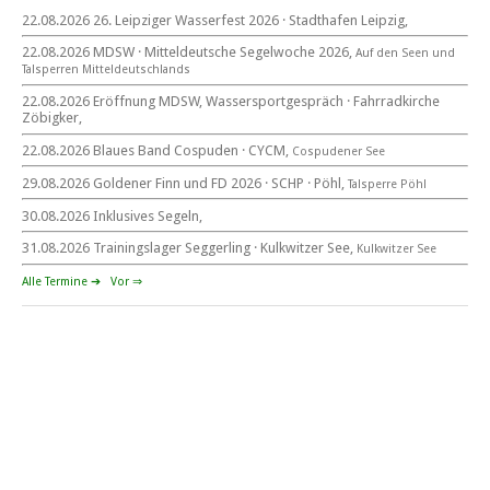
22.08.2026 26. Leipziger Wasserfest 2026 · Stadthafen Leipzig,
22. August 2026
22.08.2026 MDSW · Mitteldeutsche Segelwoche 2026,
Auf den Seen und
beim CYCM
Tal­sperren Mittel­deut­sch­lands
für alle Segler am See
Mitteldeutsche Segelwoche
22.08.2026 Eröffnung MDSW, Wassersportgespräch · Fahrradkirche
22. – 30. August 2026 in Sachsen · Thüringen · Sachsen Anhalt
Zöbigker,
22.08.2026 Blaues Band Cospuden · CYCM,
Cospudener See
29.08.2026 Goldener Finn und FD 2026 · SCHP · Pöhl,
Talsperre Pöhl
30.08.2026 Inklusives Segeln,
Goldener Finn und FD 2026
29. – 30. August 2026
31.08.2026 Trainingslager Seggerling · Kulkwitzer See,
Kulkwitzer See
beim SCHP auf der Talsperre Pöhl
Alle Termine ➔
Vor ⇒
53. EXPOVITA Regatta •
5. – 6.9.2026
Kulkwitzer See bei Leipzig
German Open Seggerling.
Opti, O\'pen SkiFF, 29er, 420er, Yardstick Jollen
Langstreckenregatta & Blaues Band