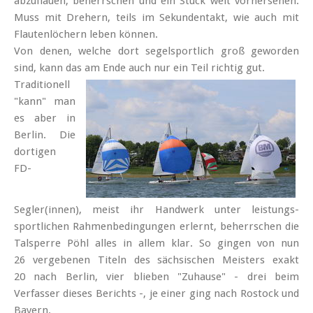
abzuflauen, beherr­schen und ein Stück weit vorher­sehen.
Muss mit Drehern, teils im Sekunden­takt, wie auch mit
Flauten­löchern leben können.
Von denen, welche dort segel­sportlich groß geworden
sind, kann das am Ende auch nur ein Teil richtig gut.
Traditionell
"kann" man
es aber in
Berlin. Die
dortigen
FD-
Segler(innen), meist ihr Hand­werk unter leistungs­
sportlichen Rahmen­bedingungen erlernt, beherrschen die
Tal­sperre Pöhl alles in allem klar. So gingen von nun
26 vergebenen Titeln des sächsischen Meisters exakt
20 nach Berlin, vier blieben "Zuhause" - drei beim
Verfasser dieses Berichts -, je einer ging nach Rostock und
Bayern.