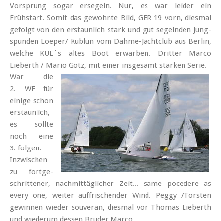
Vorsprung sogar ersegeln. Nur, es war leider ein
Frühstart. Somit das gewohnte Bild, GER 19 vorn, diesmal
gefolgt von den erstaunlich stark und gut segelnden Jung­
spunden Loeper/ Kublun vom Dahme-Jachtclub aus Berlin,
welche KUL`s altes Boot erwarben. Dritter Marco
Lieberth / Mario Götz, mit einer insgesamt starken Serie.
War die
2. WF für
einige schon
erstaunlich,
es sollte
noch eine
3. folgen.
Inzwischen
zu fort­ge­
schrittener, nach­mittäg­licher Zeit... same pocedere as
every one, weiter auffrischender Wind. Peggy /Torsten
gewinnen wieder souverän, diesmal vor Thomas Lieberth
und wiederum dessen Bruder Marco.