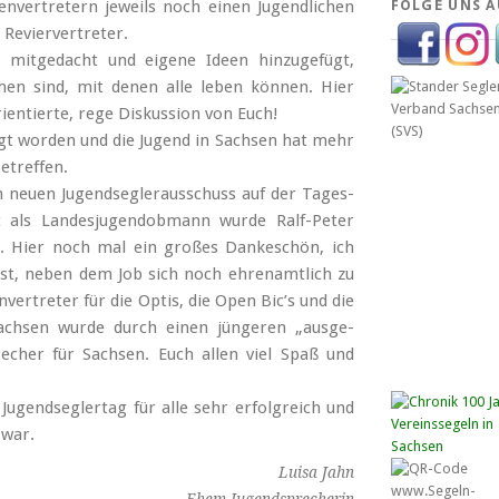
­ver­tretern jeweils noch einen Jugend­lichen
FOLGE UNS A
Revier­vertreter.
, mitge­dacht und eigene Ideen hinzu­gefügt,
en sind, mit denen alle leben können. Hier
rientierte, rege Diskussion von Euch!
jüngt worden und die Jugend in Sachsen hat mehr
betreffen.
 neuen Jugend­segler­ausschuss auf der Tages­
als Landes­jugend­obmann wurde Ralf-Peter
. Hier noch mal ein großes Danke­schön, ich
 ist, neben dem Job sich noch ehren­amtlich zu
er­treter für die Optis, die Open Bic’s und die
­sachsen wurde durch einen jüngeren „ausge­
recher für Sachsen. Euch allen viel Spaß und
ugend­segler­tag für alle sehr erfolg­reich und
 war.
Luisa Jahn