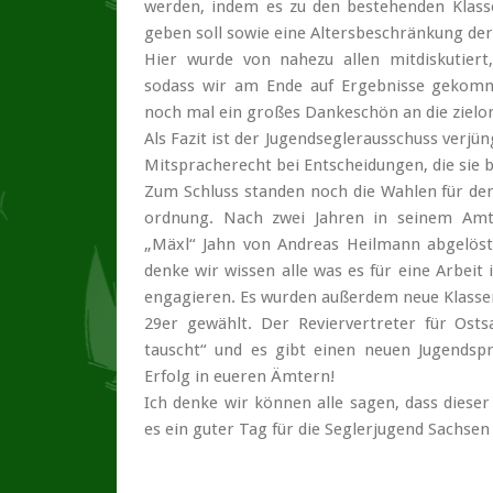
werden, indem es zu den bestehenden Klassen
geben soll sowie eine Alters­beschränkung der 
Hier wurde von nahezu allen mit­diskutiert
sodass wir am Ende auf Ergebnisse gekomm
noch mal ein großes Danke­schön an die ziel­o
Als Fazit ist der Jugend­segler­ausschuss ver
Mit­sprache­recht bei Entschei­dungen, die sie 
Zum Schluss standen noch die Wahlen für den
ordnung. Nach zwei Jahren in seinem Amt 
„Mäxl“ Jahn von Andreas Heilmann abgelöst
denke wir wissen alle was es für eine Arbeit
engagieren. Es wurden außerdem neue Klassen­v
29er gewählt. Der Revier­vertreter für Ost
tauscht“ und es gibt einen neuen Jugend­sp
Erfolg in eueren Ämtern!
Ich denke wir können alle sagen, dass dieser J
es ein guter Tag für die Seglerjugend Sachsen