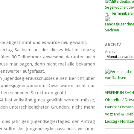
Terminübersi
wurde abgestimmt und es wurde neu gewählt.
ARCHIV
lertag Sachsen an, der dieses Mal in Leipzig
Archiv
n über 30 Teilnehmer anwesend, darunter auch
 muss man sagen, denn nicht mal alle bekamen
enswerter aufgefasst.
n Jugend­segler­aus­schusses einen Bericht über
Landes­jugend­obmann. Diese waren nicht nur
orherr­schenden Strukturen geübt.
VEREINE IN SAC
SA fast voll­ständig neu gewählt werden müsse,
Oberelbe / Dres
 den unter­schied­lichsten Gründen, nicht mehr
Lausitz / Ostsac
Vogtland & Krieb
 dies jährigen Jugend­segler­tages: der Antrag
Leipzig / Nordsa
 sollte der Jungend­segler­ausschuss verjüngt