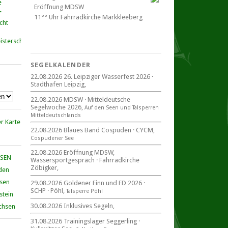
Eröffnung MDSW
11°° Uhr Fahrrad­kirche Markkleeberg
cht
Blaues Band Cospudener See
SEGELKALENDER
22.08.2026 26. Leipziger Wasserfest 2026 ·
Stadthafen Leipzig,
22. August 2026
beim CYCM
22.08.2026 MDSW · Mitteldeutsche
für alle Segler am See
Segelwoche 2026,
Auf den Seen und Tal­sperren
Mitteldeutsche Segelwoche
Mittel­deut­sch­lands
22. – 30. August 2026 in Sachsen ·
Thüringen · Sachsen Anhalt
22.08.2026 Blaues Band Cospuden · CYCM,
Cospudener See
22.08.2026 Eröffnung MDSW,
HSEN
Wassersportgespräch · Fahrradkirche
Zöbigker,
den
Goldener Finn und FD 2026
29. – 30. August 2026
hsen
29.08.2026 Goldener Finn und FD 2026 ·
SCHP · Pöhl,
beim SCHP auf der Talsperre Pöhl
Talsperre Pöhl
stein
30.08.2026 Inklusives Segeln,
chsen
31.08.2026 Trainingslager Seggerling ·