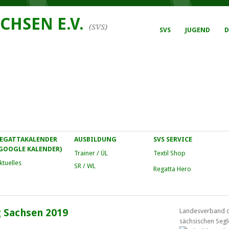
CHSEN E.V.
(SVS)
SVS
JUGEND
D
EGATTAKALENDER
AUSBILDUNG
SVS SERVICE
GOOGLE KALENDER)
Trainer / ÜL
Textil Shop
ktuelles
SR / WL
Regatta Hero
 Sachsen 2019
Landesverband 
sächsischen Segl