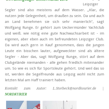
Leipziger
Segler sind also meistens auf dem Wasser. „Klar, die
nutzen jede Gelegen­heit, um draußen zu sein. Da und auch
an Land benehmen sie sich sehr manier­lich“, sagt
Wolfgang Runge. Er gehört zum Ueckermünder Yachtclub
und weiß. wie nötig eine gute Nach­wuchs­arbeit ist - im
eigenen, aber eben auch im befreun­deten Leipziger Club.
Da wird auch gern in Kauf genommen, dass die jungen
Leute ein bisschen lauter, aufge­weckter sind als ältere
Segler - Aber das, sagt Wolfgang Runge, stört auf dem
Club­gelände niemanden - alle gehen fried­lich mit­ein­ander
um. So wie es sich für Sports­leute gehört. Und weil das so
ist, werden die Segel­freunde aus Leipzig wohl nicht zum
letzten Mal am Haff trainiert haben.
Kontakt zum Autor: L.Storbeck@nordkourier.de |
NORDKURIER