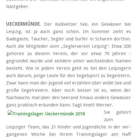
Gast­geber.
UECKERMÜNDE
. Der Kulkwitzer See, ein Gewässer bei
Leipzig, ist ja auch ganz schön. Im Sommer zieht es
Badegäste, Taucher, Segler und Surfer in Scharen dorthin.
Auch die Mitglieder vom „Seglerverein Leipzig“. Etwa 200
gehören zu diesem Verein, der vor etwa 70 Jahren -
gegründet wurde und seitdem unter wechseln­den Namen
besteht. Wie in jedem Verein geht es bei den Leipzigern
auch darum, junge Leute für den Segel­sport zu begei­stern.
Zwar kann man der Jugend viel erzählen über wilde See und
große Segel­reviere. Aber noch besser ist es, wenn der
Nach­wuchs mal über den See­rand hinaus andere Gewässer
ganz praktisch erkunden kann. Sagt Anett Werner.
Sie gehört
zum
Leipziger Team, das 21 Kinder und Jugend­liche in der ver­
gang­enen Woche bei ihrem Trainings­lager am Haff