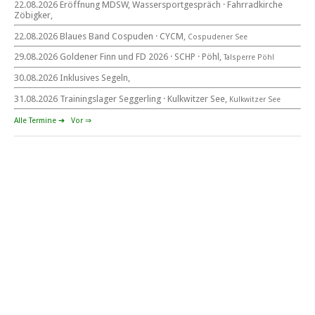
22.08.2026 Eröffnung MDSW, Wassersportgespräch · Fahrradkirche
22. – 30. August 2026 in Sachsen · Thüringen · Sachsen Anhalt
Zöbigker,
22.08.2026 Blaues Band Cospuden · CYCM,
Cospudener See
29.08.2026 Goldener Finn und FD 2026 · SCHP · Pöhl,
Talsperre Pöhl
30.08.2026 Inklusives Segeln,
Goldener Finn und FD 2026
29. – 30. August 2026
31.08.2026 Trainingslager Seggerling · Kulkwitzer See,
Kulkwitzer See
beim SCHP auf der Talsperre Pöhl
Alle Termine ➔
Vor ⇒
53. EXPOVITA Regatta •
5. – 6.9.2026
Kulkwitzer See bei Leipzig
German Open Seggerling.
Opti, O\'pen SkiFF, 29er, 420er, Yardstick Jollen
Langstreckenregatta & Blaues Band
der Talsperre Pöhl vom
12. – 13. September 2026 beim Segelverein Pöhl „Helmsgrüner
Bucht“