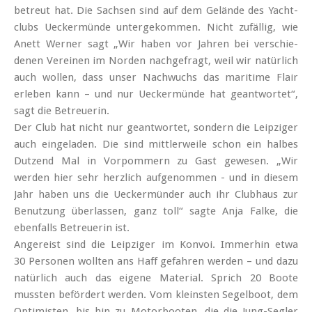
betreut hat. Die Sachsen sind auf dem Gelände des Yacht­
clubs Ueckermünde unter­ge­kommen. Nicht zufällig, wie
Anett Werner sagt „Wir haben vor Jahren bei ver­schie­
denen Vereinen im Norden nach­gefragt, weil wir natürlich
auch wollen, dass unser Nach­wuchs das maritime Flair
erleben kann – und nur Ueckermünde hat geant­wortet“,
sagt die Betreuerin.
Der Club hat nicht nur geant­wortet, sondern die Leipziger
auch ein­geladen. Die sind mittler­weile schon ein halbes
Dutzend Mal in Vorpommern zu Gast gewesen. „Wir
werden hier sehr herzlich auf­genommen - und in diesem
Jahr haben uns die Ueckermünder auch ihr Club­haus zur
Benutzung über­lassen, ganz toll“ sagte Anja Falke, die
eben­falls Betreuerin ist.
Angereist sind die Leipziger im Konvoi. Immerhin etwa
30 Personen wollten ans Haff gefahren werden – und dazu
natürlich auch das eigene Material. Sprich 20 Boote
mussten befördert werden. Vom kleinsten Segel­boot, dem
Optimisten, bis hin zu Motor­booten, die die Jung-Segler