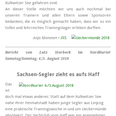
Kulkwitzer See gefahren sind.
An dieser Stelle möchten wir uns auch nochmal bei
unseren Trainern und allen Eltern sowie Sponsoren
bedanken, die es möglich gemacht haben, dass wir so ein
tolles und lehr­reiches Trainings­lager erleben durften.
Anja Mammen •
SVL
Bericht von Lutz Storbeck im Nordkurier
Samstag/Sonntag, 4./5. August 2018
Sachsen-Segler zieht es aufs Haff
Das
ist
doch mal etwas anderes: Statt auf dem Kulkwitzer See
nahe ihrer Heimat­stadt haben junge Segler aus Leipzig
eine prak­tische Trainings­woche in und um Uecker­münde
absol­viert. Der Yacht­club vom Haff war ein ange­nehmer