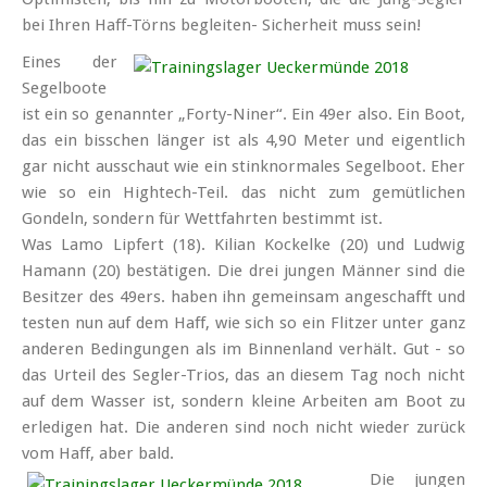
bei Ihren Haff-Törns begleiten- Sicher­heit muss sein!
Eines der
Segel­boote
ist ein so genannter „Forty-Niner“. Ein 49er also. Ein Boot,
das ein bisschen länger ist als 4,90 Meter und eigent­lich
gar nicht ausschaut wie ein stink­normales Segel­boot. Eher
wie so ein High­tech-Teil. das nicht zum gemütlichen
Gondeln, sondern für Wett­fahrten bestimmt ist.
Was Lamo Lipfert (18). Kilian Kockelke (20) und Ludwig
Hamann (20) bestätigen. Die drei jungen Männer sind die
Besitzer des 49ers. haben ihn gemeinsam angeschafft und
testen nun auf dem Haff, wie sich so ein Flitzer unter ganz
anderen Beding­ungen als im Binnen­land verhält. Gut - so
das Urteil des Segler-Trios, das an diesem Tag noch nicht
auf dem Wasser ist, sondern kleine Arbeiten am Boot zu
erledigen hat. Die anderen sind noch nicht wieder zurück
vom Haff, aber bald.
Die jungen