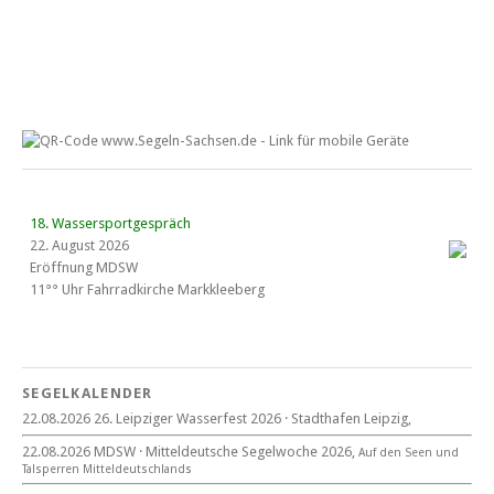
18. Wassersportgespräch
22. August 2026
Eröffnung MDSW
11°° Uhr Fahrrad­kirche Markkleeberg
Blaues Band Cospudener See
SEGELKALENDER
22.08.2026 26. Leipziger Wasserfest 2026 · Stadthafen Leipzig,
22. August 2026
22.08.2026 MDSW · Mitteldeutsche Segelwoche 2026,
Auf den Seen und
beim CYCM
Tal­sperren Mittel­deut­sch­lands
für alle Segler am See
Mitteldeutsche Segelwoche