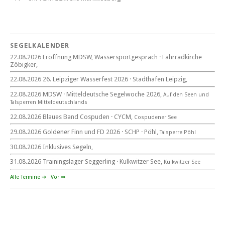
Blaues Band Cospudener See
SEGELKALENDER
22.08.2026 Eröffnung MDSW, Wassersportgespräch · Fahrradkirche
Zöbigker,
22. August 2026
beim CYCM
22.08.2026 26. Leipziger Wasserfest 2026 · Stadthafen Leipzig,
für alle Segler am See
Mitteldeutsche Segelwoche
22.08.2026 MDSW · Mitteldeutsche Segelwoche 2026,
Auf den Seen und
22. – 30. August 2026 in Sachsen · Thüringen · Sachsen Anhalt
Tal­sperren Mittel­deut­sch­lands
22.08.2026 Blaues Band Cospuden · CYCM,
Cospudener See
29.08.2026 Goldener Finn und FD 2026 · SCHP · Pöhl,
Talsperre Pöhl
30.08.2026 Inklusives Segeln,
Goldener Finn und FD 2026
29. – 30. August 2026
31.08.2026 Trainingslager Seggerling · Kulkwitzer See,
Kulkwitzer See
beim SCHP auf der Talsperre Pöhl
Alle Termine ➔
Vor ⇒
53. EXPOVITA Regatta •
5. – 6.9.2026
Kulkwitzer See bei Leipzig