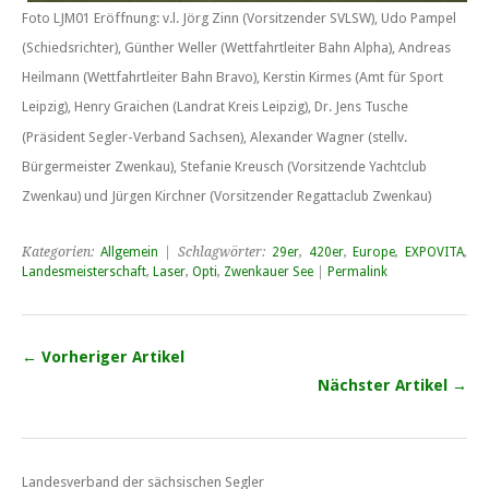
Foto LJM01 Eröffnung: v.l. Jörg Zinn (Vorsitzender SVLSW), Udo Pampel
(Schiedsrichter), Günther Weller (Wettfahrtleiter Bahn Alpha), Andreas
Heilmann (Wettfahrtleiter Bahn Bravo), Kerstin Kirmes (Amt für Sport
Leipzig), Henry Graichen (Landrat Kreis Leipzig), Dr. Jens Tusche
(Präsident Segler-Verband Sachsen), Alexander Wagner (stellv.
Bürgermeister Zwenkau), Stefanie Kreusch (Vorsitzende Yachtclub
Zwenkau) und Jürgen Kirchner (Vorsitzender Regattaclub Zwenkau)
Kategorien:
Allgemein
| Schlagwörter:
29er
,
420er
,
Europe
,
EXPOVITA
,
Landesmeisterschaft
,
Laser
,
Opti
,
Zwenkauer See
|
Permalink
← Vorheriger Artikel
Nächster Artikel →
Landesverband der sächsischen Segler