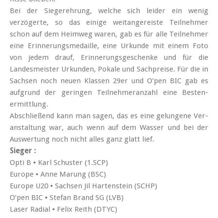
Bei der Sieger­ehrung, welche sich leider ein wenig
verzögerte, so das einige weit­angereiste Teilnehmer
schon auf dem Heimweg waren, gab es für alle Teil­nehmer
eine Erinnerungs­medaille, eine Urkunde mit einem Foto
von jedem drauf, Erinnerungs­geschenke und für die
Landes­meister Urkunden, Pokale und Sach­preise. Für die in
Sachsen noch neuen Klassen 29er und O’pen BIC gab es
auf­grund der geringen Teil­nehmer­anzahl eine Besten­
ermittlung.
Abschließend kann man sagen, das es eine gelungene Ver­
anstal­tung war, auch wenn auf dem Wasser und bei der
Aus­wertung noch nicht alles ganz glatt lief.
Sieger :
Opti B • Karl Schuster (1.SCP)
Europe • Anne Marung (BSC)
Europe U20 • Sachsen Jil Hartenstein (SCHP)
O’pen BIC • Stefan Brand SG (LVB)
Laser Radial • Felix Reith (DTYC)