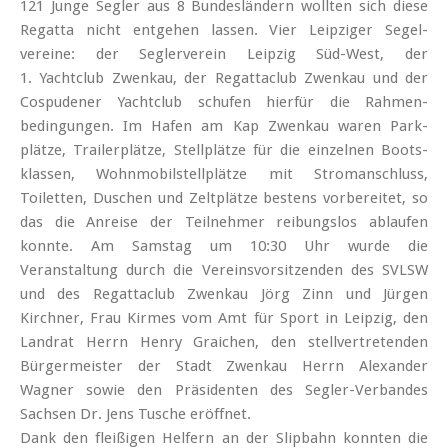
121 Junge Segler aus 8 Bundes­ländern wollten sich diese
Regatta nicht entgehen lassen. Vier Leipziger Segel­
vereine: der Seglerverein Leipzig Süd-West, der
1. Yachtclub Zwenkau, der Regattaclub Zwenkau und der
Cospudener Yachtclub schufen hierfür die Rahmen­
bedingungen. Im Hafen am Kap Zwenkau waren Park­
plätze, Trailer­plätze, Stell­plätze für die einzelnen Boots­
klassen, Wohn­mobil­stell­plätze mit Strom­anschluss,
Toiletten, Duschen und Zeltplätze bestens vor­bereitet, so
das die Anreise der Teilnehmer reibungs­los ab­laufen
konnte. Am Samstag um 10:30 Uhr wurde die
Veranstaltung durch die Vereins­vor­sitzenden des SVLSW
und des Regatta­club Zwenkau Jörg Zinn und Jürgen
Kirchner, Frau Kirmes vom Amt für Sport in Leipzig, den
Landrat Herrn Henry Graichen, den stell­ver­tretenden
Bürger­meister der Stadt Zwenkau Herrn Alexander
Wagner sowie den Präsidenten des Segler-Verbandes
Sachsen Dr. Jens Tusche eröffnet.
Dank den fleißigen Helfern an der Slip­bahn konnten die