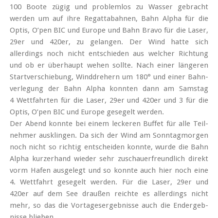
100 Boote zügig und problem­los zu Wasser gebracht
werden um auf ihre Regatta­bahnen, Bahn Alpha für die
Optis, O’pen BIC und Europe und Bahn Bravo für die Laser,
29er und 420er, zu gelangen. Der Wind hatte sich
allerdings noch nicht ent­schieden aus welcher Richtung
und ob er überhaupt wehen sollte. Nach einer längeren
Start­ver­schiebung, Wind­drehern um 180° und einer Bahn­
verlegung der Bahn Alpha konnten dann am Samstag
4 Wett­fahrten für die Laser, 29er und 420er und 3 für die
Optis, O’pen BIC und Europe gesegelt werden.
Der Abend konnte bei einem leckeren Buffet für alle Teil­
nehmer aus­klingen. Da sich der Wind am Sonntag­morgen
noch nicht so richtig ent­scheiden konnte, wurde die Bahn
Alpha kurzer­hand wieder sehr zuschauer­freund­lich direkt
vorm Hafen aus­gelegt und so konnte auch hier noch eine
4. Wett­fahrt gesegelt werden. Für die Laser, 29er und
420er auf dem See draußen reichte es aller­dings nicht
mehr, so das die Vor­tages­ergebnisse auch die End­ergeb­
nisse blieben.