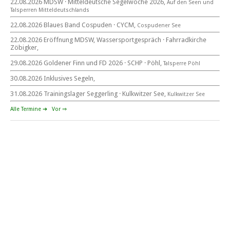
22.08.2026 MDSW · Mitteldeutsche Segelwoche 2026,
Auf den Seen und
Tal­sperren Mittel­deut­sch­lands
Blaues Band Cospudener See
22.08.2026 Blaues Band Cospuden · CYCM,
Cospudener See
22.08.2026 Eröffnung MDSW, Wassersportgespräch · Fahrradkirche
Zöbigker,
22. August 2026
29.08.2026 Goldener Finn und FD 2026 · SCHP · Pöhl,
Talsperre Pöhl
beim CYCM
für alle Segler am See
30.08.2026 Inklusives Segeln,
Mitteldeutsche Segelwoche
22. – 30. August 2026 in Sachsen · Thüringen · Sachsen Anhalt
31.08.2026 Trainingslager Seggerling · Kulkwitzer See,
Kulkwitzer See
Alle Termine ➔
Vor ⇒
Goldener Finn und FD 2026
29. – 30. August 2026
beim SCHP auf der Talsperre Pöhl
53. EXPOVITA Regatta •
5. – 6.9.2026
Kulkwitzer See bei Leipzig
German Open Seggerling.