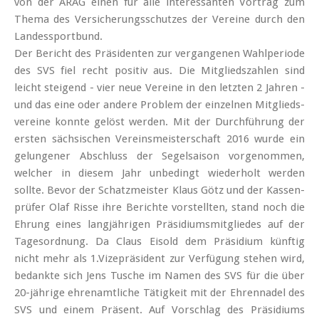
von der ARAG einen für alle interessanten Vortrag zum
Thema des Versicherungs­schutzes der Vereine durch den
Landes­sportbund.
Der Bericht des Präsidenten zur vergangenen Wahl­periode
des SVS fiel recht positiv aus. Die Mitglieds­zahlen sind
leicht steigend - vier neue Vereine in den letzten 2 Jahren -
und das eine oder andere Problem der einzelnen Mitglieds­
vereine konnte gelöst werden. Mit der Durch­führung der
ersten sächsischen Vereins­meister­schaft 2016 wurde ein
gelungener Abschluss der Segel­saison vorge­nommen,
welcher in diesem Jahr unbedingt wieder­holt werden
sollte. Bevor der Schatz­meister Klaus Götz und der Kassen­
prüfer Olaf Risse ihre Berichte vorstellten, stand noch die
Ehrung eines lang­jährigen Präsidiums­mitgliedes auf der
Tages­ordnung. Da Claus Eisold dem Präsidium künftig
nicht mehr als 1.Vize­präsident zur Ver­fügung stehen wird,
bedankte sich Jens Tusche im Namen des SVS für die über
20-jährige ehren­amtliche Tätigkeit mit der Ehren­nadel des
SVS und einem Präsent. Auf Vorschlag des Präsidiums