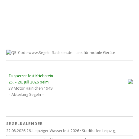
Talsperrenfest Kriebstein
25. – 26. Juli 2026 beim
SV Motor Hainichen 1949
– Abteilung Segeln –
18. Wassersportgespräch
22. August 2026
SEGELKALENDER
Eröffnung MDSW
22.08.2026 26. Leipziger Wasserfest 2026 · Stadthafen Leipzig,
11°° Uhr Fahrrad­kirche Markkleeberg