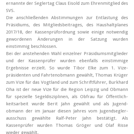
ernannte der Seglertag Claus Eisold zum Ehren­mitglied des
SVS.
Die anschließenden Ab­stimmungen zur Entlastung des
Präsidiums, des Mitglieds­beitrages, des Haus­halt­planes
2017/18, der Kassen­prüf­ordnung sowie einige notwendig
gewordenen Änderungen in der Satzung wurden
einstimmig beschlossen.
Bei der anstehenden Wahl einzelner Präsidiums­mitglieder
und der Kassen­prüfer wurden ebenfalls einstimmige
Ergebnisse erzielt. So wurde Tibor Elke zum 1. Vize­
präsidenten und Fahrten­obmann gewählt, Thomas Krüger
zum Vize für das Vogtland und zum Schrift­führer, Burkhard
Oha ist der neue Vize für die Region Leipzig und Obmann
für spezielle Segel­disziplinen, als Obfrau für Öffentlich­
keits­arbeit wurde Berit Jahn gewählt und als Jugend­
obmann der im Januar diesen Jahres vom Jugend­segler­
ausschuss gewählte Ralf-Peter Jahn bestätigt. Als
Kassenprüfer wurden Thomas Gröger und Olaf Risse
wieder gewählt.