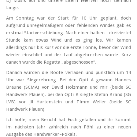
DJ Musik auf und unsere Eltern feierten noch ziemlich
lange.
Am Sonntag war der Start für 10 Uhr geplant, doch
aufgrund unregel­mäßigem oder fehlenden Windes gab es
erstmal Startverschiebung. Nach einer halben - dreiviertel
Stunde kam etwas Wind und es ging los. Wir kamen
allerdings nur bis kurz vor die erste Tonne, bevor der Wind
wieder einschlief und der Lauf abge­brochen wurde. Kurz
danach wurde die Regatta „abgeschossen“.
Danach wurden die Boote verladen und pünktlich um 14
Uhr war Sieger­ehrung. Bei den Opti A gewann Hannes
Braune (SCMA) vor David Holzmann und mir (beide SC
Handwerk Plauen), bei den Opti B siegte Stefan Brand (SG
LVB) vor Jil Hartenstein und Timm Weller (beide SC
Handwerk Plauen).
Ich hoffe, mein Bericht hat Euch gefallen und ihr kommt
im nächsten Jahr zahlreich nach Pöhl zu einer neuen
Ausgabe des Handwerker–Pokals.