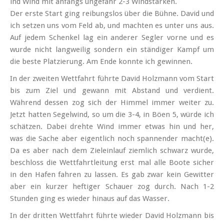
ind Wind mit anfangs ungefähr 2-3 Wind­stärken.
Der erste Start ging reibungs­los über die Bühne. David und
ich setzen uns vom Feld ab, und machten es unter uns aus.
Auf jedem Schenkel lag ein anderer Segler vorne und es
wurde nicht langweilig sondern ein ständiger Kampf um
die beste Platzierung. Am Ende konnte ich gewinnen.
In der zweiten Wett­fahrt führte David Holzmann vom Start
bis zum Ziel und gewann mit Abstand und verdient.
Während dessen zog sich der Himmel immer weiter zu.
Jetzt hatten Segelwind, so um die 3-4, in Böen 5, würde ich
schätzen. Dabei drehte Wind immer etwas hin und her,
was die Sache aber eigentlich noch spannender macht(e).
Da es aber nach dem Ziel­einlauf ziemlich schwarz wurde,
beschloss die Wett­fahrt­leitung erst mal alle Boote sicher
in den Hafen fahren zu lassen. Es gab zwar kein Gewitter
aber ein kurzer heftiger Schauer zog durch. Nach 1-2
Stunden ging es wieder hinaus auf das Wasser.
In der dritten Wettfahrt führte wieder David Holzmann bis