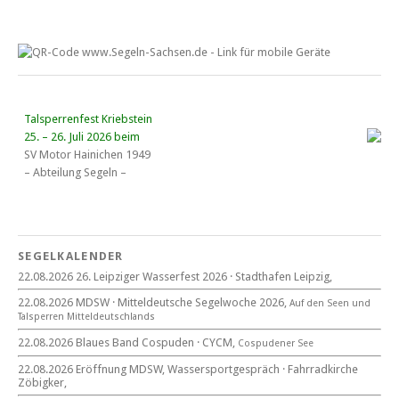
Talsperrenfest Kriebstein
25. – 26. Juli 2026 beim
SV Motor Hainichen 1949
– Abteilung Segeln –
18. Wassersportgespräch
22. August 2026
SEGELKALENDER
Eröffnung MDSW
22.08.2026 26. Leipziger Wasserfest 2026 · Stadthafen Leipzig,
11°° Uhr Fahrrad­kirche Markkleeberg
22.08.2026 MDSW · Mitteldeutsche Segelwoche 2026,
Auf den Seen und
Tal­sperren Mittel­deut­sch­lands
Blaues Band Cospudener See
22.08.2026 Blaues Band Cospuden · CYCM,
Cospudener See
22.08.2026 Eröffnung MDSW, Wassersportgespräch · Fahrradkirche
Zöbigker,
22. August 2026