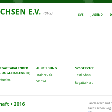
CHSEN E.V.
(SVS)
SVS
JUGEND
D
EGATTAKALENDER
AUSBILDUNG
SVS SERVICE
GOOGLE KALENDER)
Trainer / ÜL
Textil Shop
ktuelles
SR / WL
Regatta Hero
aft • 2016
Landesverband 
sächsischen Segl