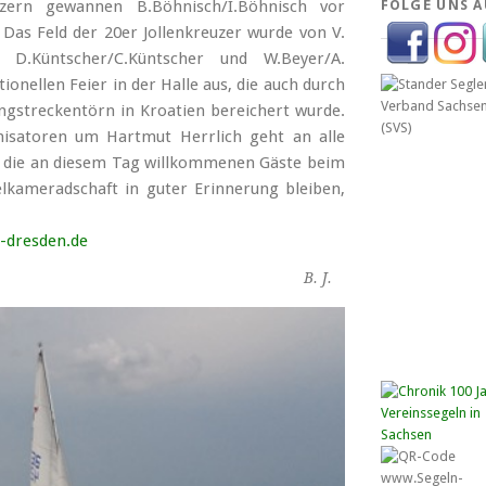
uzern gewannen B.Böhnisch/I.Böhnisch vor
FOLGE UNS A
 Das Feld der 20er Jollenkreuzer wurde von V.
n D.Küntscher/C.Küntscher und W.Beyer/A.
ionellen Feier in der Halle aus, die auch durch
ngstreckentörn in Kroatien bereichert wurde.
isatoren um Hartmut Herrlich geht an alle
n, die an diesem Tag willkommenen Gäste beim
kameradschaft in guter Erinnerung bleiben,
-dresden.de
B. J.