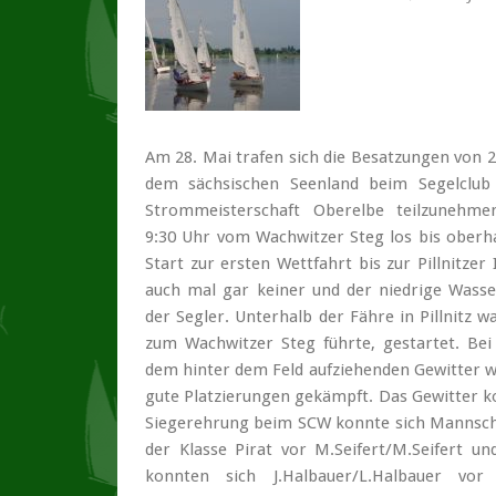
Am 28. Mai trafen sich die Besatzungen von 2
dem säch­sischen Seen­land beim Segel­clu
Strom­meister­schaft Oberelbe teilzu­neh
9:30 Uhr vom Wach­witzer Steg los bis oberh
Start zur ersten Wettfahrt bis zur Pillnitze
auch mal gar keiner und der niedrige Wasse
der Segler. Unterhalb der Fähre in Pillnitz w
zum Wachwitzer Steg führte, gestartet. Be
dem hinter dem Feld aufziehenden Gewitter w
gute Platzierungen gekämpft. Das Gewitter k
Siegerehrung beim SCW konnte sich Mannschaf
der Klasse Pirat vor M.Seifert/M.Seifert un
konnten sich J.Halbauer/L.Halbauer vor 