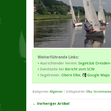
Weiterführende Links:
• Ausrichtender Verein:
Segelclub Dresden-
• Eventseite bei
Bericht vom SCW
• Segelrevier:
Obere Elbe
,
Google Maps 
Kategorien:
Allgemein
| Schlagwörter:
Elbe
,
Strommeiste
← Vorheriger Artikel