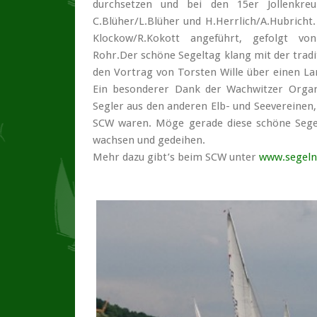
durchsetzen und bei den 15er Jollen­kre
C.Blüher/L.Blüher und H.Herrlich/A.Hubricht.
Klockow/R.Kokott angeführt, gefolgt vo
Rohr.Der schöne Segeltag klang mit der tradit
den Vortrag von Torsten Wille über einen La
Ein besonderer Dank der Wachwitzer Organ
Segler aus den anderen Elb- und Seevereine
SCW waren. Möge gerade diese schöne Segel
wachsen und gedeihen.
Mehr dazu gibt’s beim SCW unter
www.segeln