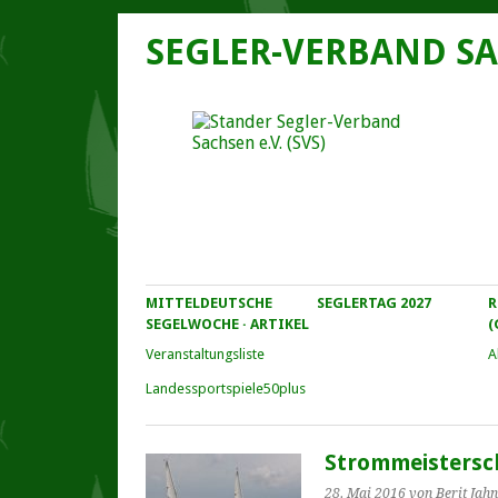
SEGLER-VERBAND SA
MITTELDEUTSCHE
SEGLERTAG 2027
R
SEGELWOCHE · ARTIKEL
(
Veranstaltungs­liste
A
Landessportspiele50plus
Strommeistersch
28. Mai 2016
von Berit Jahn