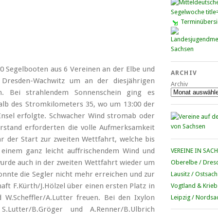
Terminübersi
0 Segel­booten aus 6 Vereinen an der Elbe und
ARCHIV
b Dresden-Wachwitz um an der dies­jährigen
Archiv
men. Bei strahlendem Sonnen­schein ging es
alb des Strom­kilometers 35
, wo um 13:00 der
r Insel erfolgte. Schwacher Wind stromab oder
r­stand erforderten die volle Aufmerksamkeit
ar der Start zur zweiten Wettfahrt, welche bis
i einem ganz leicht auffrischendem Wind und
VEREINE IN SAC
urde auch in der zweiten Wettfahrt wieder um
Oberelbe / Dres
onnte die Segler nicht mehr erreichen und zur
Lausitz / Ostsac
t F.Kürth/J.Hölzel über einen ersten Platz in
Vogtland & Krieb
d W.Scheffler/A.Lutter freuen. Bei den Ixylon
Leipzig / Nordsa
S.Lutter/B.Gröger und A.Renner/B.Ulbrich