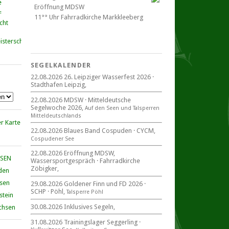
Eröffnung MDSW
11°° Uhr Fahrrad­kirche Markkleeberg
cht
Blaues Band Cospudener See
SEGELKALENDER
22.08.2026 26. Leipziger Wasserfest 2026 ·
Stadthafen Leipzig,
22. August 2026
beim CYCM
22.08.2026 MDSW · Mitteldeutsche
für alle Segler am See
Segelwoche 2026,
Auf den Seen und Tal­sperren
Mitteldeutsche Segelwoche
Mittel­deut­sch­lands
22. – 30. August 2026 in Sachsen ·
Thüringen · Sachsen Anhalt
22.08.2026 Blaues Band Cospuden · CYCM,
Cospudener See
22.08.2026 Eröffnung MDSW,
HSEN
Wassersportgespräch · Fahrradkirche
Zöbigker,
den
Goldener Finn und FD 2026
29. – 30. August 2026
hsen
29.08.2026 Goldener Finn und FD 2026 ·
SCHP · Pöhl,
beim SCHP auf der Talsperre Pöhl
Talsperre Pöhl
stein
30.08.2026 Inklusives Segeln,
chsen
31.08.2026 Trainingslager Seggerling ·