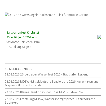
Talsperrenfest Kriebstein
25. – 26. Juli 2026 beim
SV Motor Hainichen 1949
– Abteilung Segeln –
18. Wassersportgespräch
22. August 2026
SEGELKALENDER
Eröffnung MDSW
22.08.2026 26. Leipziger Wasserfest 2026 · Stadthafen Leipzig,
11°° Uhr Fahrrad­kirche Markkleeberg
22.08.2026 MDSW · Mitteldeutsche Segelwoche 2026,
Auf den Seen und
Tal­sperren Mittel­deut­sch­lands
Blaues Band Cospudener See
22.08.2026 Blaues Band Cospuden · CYCM,
Cospudener See
22.08.2026 Eröffnung MDSW, Wassersportgespräch · Fahrradkirche
Zöbigker,