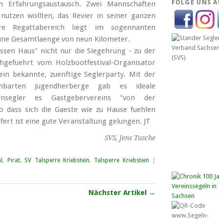
FOLGE UNS A
m Erfahrungsaustausch. Zwei Mannschaften
nutzen wollten, das Revier in seiner ganzen
re Regattabereich liegt im sogennanten
 eine Gesamtlaenge von neun Kilometer.
en Haus" nicht nur die Siegehrung - zu der
hgefuehrt vom Holzbootfestival-Organisator
ein bekannte, zuenftige Seglerparty. Mit der
chbarten Jugendherberge gab es ideale
lonsegler es Gastgebervereins "von der
o dass sich die Gaeste wie zu Hause fuehlen
rt ist eine gute Veranstaltung gelungen. JT
SVS, Jens Tusche
l
,
Pirat
,
SV Talsperre Kriebstein
,
Talsperre Kriebstein
|
Nächster Artikel →