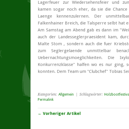
Lagerfeuer zur Wiedersehensfeier und zu
kamen sogar noch eher, da sie die Chance 
Laenge kennenzulernen. Der unmittelba
Falkenhainer Breich, die Talsperre selbt hat
Am Samstag am Abend gab es dann im "Weiss
auch der Landesseglerpraesident kam, durc
Malte Stom , sondern auch die fuer Kriebst
zum Seglergelaende unmittelbar bena
Uebernachtungsmoeglichkeiten. Die Ixy
Konkurrenzklasse" halfen wo es nur ging, s
konnten. Dem Team um "Clubchef" Tobias Seife
Kategorien:
Allgemein
| Schlagwörter:
Holzbootfestiva
Permalink
← Vorheriger Artikel