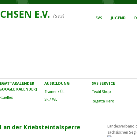
CHSEN E.V.
(SVS)
SVS
JUGEND
D
EGATTAKALENDER
AUSBILDUNG
SVS SERVICE
GOOGLE KALENDER)
Trainer / ÜL
Textil Shop
ktuelles
SR / WL
Regatta Hero
 an der Kriebsteintalsperre
Landesverband 
sächsischen Segl