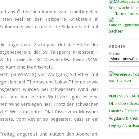
und aus Österreich kamen zum traditionellen
Terminübersi
 ersten Mal an der Talsperre Kriebstein in
 Teilnehmer war es die erste Bekanntschft mit
die angestaute Zschopau. Gut die Hälfte der
ARCHIV
tgeberverein, der SV Talsperre Kriebstein -
Archiv
(SVTK) sowie der SC Dresden-Wachwitz (SCW)
 See kam eine Mannschaft.
uerth (SCW/SVTK) vor Wolfgang Scheffler mit
Segelclub und Thomas und Lukas Thieme sowie
. Insgesamt wurden bei schwachem Wind vier
VEREINE IN SAC
nkurs. Vor der letzten Wettfahrt gab es eine
Oberelbe / Dres
chen Wind versiegen lies. Trotz der schwachen
Lausitz / Ostsac
gte" Wettfahrtleiter Olaf Risse vom Meissner
Vogtland & Krieb
eistete, vom Revier so begeister, dass er ein
Leipzig / Nordsa
Freitag angereist und nutzen den Abend am