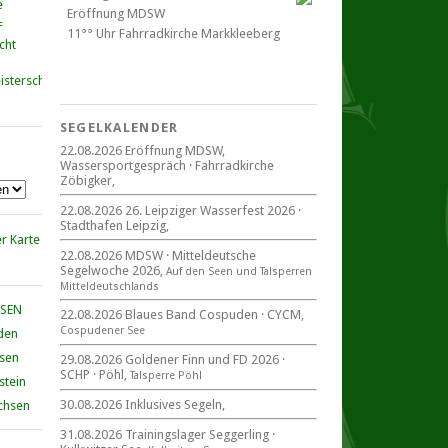
Eröffnung MDSW
11°° Uhr Fahrrad­kirche Markkleeberg
cht
Blaues Band Cospudener See
SEGELKALENDER
22.08.2026 Eröffnung MDSW,
Wassersportgespräch · Fahrradkirche
22. August 2026
Zöbigker,
beim CYCM
für alle Segler am See
22.08.2026 26. Leipziger Wasserfest 2026 ·
Mitteldeutsche Segelwoche
Stadthafen Leipzig,
22. – 30. August 2026 in Sachsen ·
Thüringen · Sachsen Anhalt
22.08.2026 MDSW · Mitteldeutsche
Segelwoche 2026,
Auf den Seen und Tal­sperren
Mittel­deut­sch­lands
HSEN
22.08.2026 Blaues Band Cospuden · CYCM,
Cospudener See
den
Goldener Finn und FD 2026
29. – 30. August 2026
hsen
29.08.2026 Goldener Finn und FD 2026 ·
SCHP · Pöhl,
beim SCHP auf der Talsperre Pöhl
Talsperre Pöhl
stein
30.08.2026 Inklusives Segeln,
chsen
31.08.2026 Trainingslager Seggerling ·