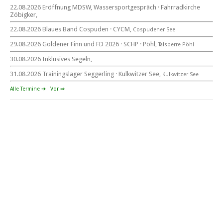
Mitteldeutsche Segelwoche
22.08.2026 Eröffnung MDSW, Wassersportgespräch · Fahrradkirche
22. – 30. August 2026 in Sachsen · Thüringen · Sachsen Anhalt
Zöbigker,
22.08.2026 Blaues Band Cospuden · CYCM,
Cospudener See
29.08.2026 Goldener Finn und FD 2026 · SCHP · Pöhl,
Talsperre Pöhl
30.08.2026 Inklusives Segeln,
Goldener Finn und FD 2026
29. – 30. August 2026
31.08.2026 Trainingslager Seggerling · Kulkwitzer See,
Kulkwitzer See
beim SCHP auf der Talsperre Pöhl
Alle Termine ➔
Vor ⇒
53. EXPOVITA Regatta •
5. – 6.9.2026
Kulkwitzer See bei Leipzig
German Open Seggerling.
Opti, O\'pen SkiFF, 29er, 420er, Yardstick Jollen
Langstreckenregatta & Blaues Band
der Talsperre Pöhl vom
12. – 13. September 2026 beim Segelverein Pöhl „Helmsgrüner
Bucht“