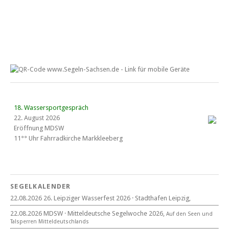
18. Wassersportgespräch
22. August 2026
Eröffnung MDSW
11°° Uhr Fahrrad­kirche Markkleeberg
Blaues Band Cospudener See
SEGELKALENDER
22.08.2026 26. Leipziger Wasserfest 2026 · Stadthafen Leipzig,
22. August 2026
22.08.2026 MDSW · Mitteldeutsche Segelwoche 2026,
Auf den Seen und
beim CYCM
Tal­sperren Mittel­deut­sch­lands
für alle Segler am See